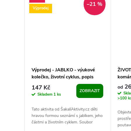
–21 %
t
Výprodej
ů
Výprodej - JABLKO - výukové
ŽIVOT
kolečko, životní cyklus, popis
komár
částí - KOMPLET
26
147 Kč
od
ZOBRAZIT
Skl
Skladem
1 ks
>100 k
Tato aktivita od ŠakalíAktivity.cz děti
Objevte
hravou formou seznámí s jablkem, jeho
prostř
částmi a životním cyklem. Soubor
poutav
obsahuje různé typy pracovních listů...