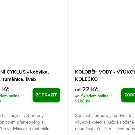
NÍ CYKLUS - kobylka,
KOLOBĚH VODY - VÝUKO
, ruměnice, šváb
KOLEČKO
 Kč
22 Kč
od
ZOBRAZIT
ZOBR
adem online
Skladem online
s
>100 ks
 fascinující svět přírody
Součástí souboru jsou dvě oto
ednictvím přehledného a
výuková kolečka, každé složené
ého vzdělávacího materiálu
dvou částí. Kolečko se jednoduš