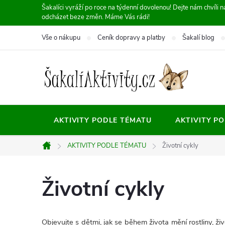
Přejít
Šakalíci vyráží po roce na týdenní dovolenou! Dejte nám chvíli
odcházet beze změn. Máme Vás rádi!
na
obsah
Vše o nákupu
Ceník dopravy a platby
Šakalí blog
AKTIVITY PODLE TÉMATU
AKTIVITY P
AKTIVITY PODLE TÉMATU
Životní cykly
Domů
Životní cykly
Objevujte s dětmi, jak se během života mění rostliny, živ