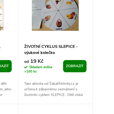
,
ŽIVOTNÍ CYKLUS SLEPICE -
výukové kolečko
19 Kč
od
AZIT
ZOBRAZIT
Skladem online
>100 ks
 děti
Tato aktivita od ŠakalíAktivity.cz je
m, jeho
určena k zábavnému seznámení s
or
životním cyklem SLEPICE. Dítě získá
istů...
znalosti o vývojových stádiích a...