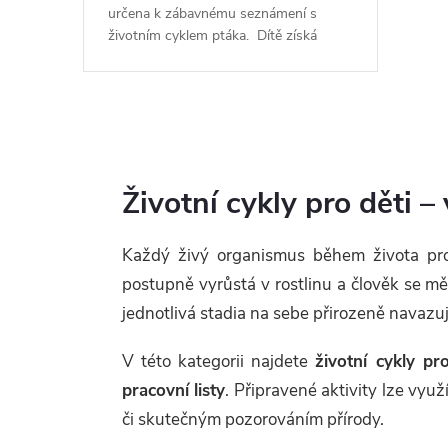
určena k zábavnému seznámení s
životním cyklem ptáka. Dítě získá
znalosti o vývojových stádiích a...
O
v
Životní cykly pro děti –
l
Každý živý organismus během života pro
á
postupně vyrůstá v rostlinu a člověk se mě
d
jednotlivá stadia na sebe přirozeně navazuj
a
V této kategorii najdete
životní cykly pr
c
pracovní listy
. Připravené aktivity lze vy
í
či skutečným pozorováním přírody.