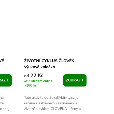
VÉ
ŽIVOTNÍ CYKLUS ČLOVĚK -
výukové kolečko
22 Kč
od
AZIT
ZOBRAZIT
Skladem online
>100 ks
čná
Tato aktivita od ŠakalíAktivity.cz je
 ze
určena k zábavnému seznámení s
e spojí
životním cyklem ČLOVĚKA - ženy a