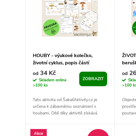
p
p
i
r
s
o
p
d
HOUBY - výukové kolečko,
ŽIVOT
životní cyklus, popis částí
beruš
r
u
34 Kč
26
od
od
ZOBRAZIT
o
Skladem online
Skl
k
>100 ks
>100 k
d
t
Tato aktivita od ŠakalíAktivity.cz je
Objevte
určena k zábavnému seznámení s
prostř
u
ů
houbami. Dítě díky aktivitě získává
poutav
znalost životního cyklu houby,
určenéh
k
skladby...
Tento s
Akce