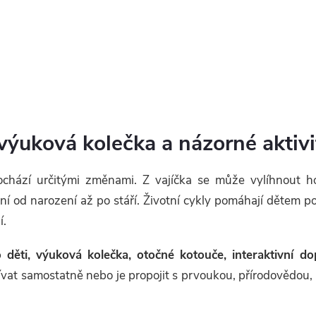
 výuková kolečka a názorné aktivi
chází určitými změnami. Z vajíčka se může vylíhnout ho
ní od narození až po stáří. Životní cykly pomáhají dětem po
í.
o děti, výuková kolečka, otočné kotouče, interaktivní d
užívat samostatně nebo je propojit s prvoukou, přírodovědo