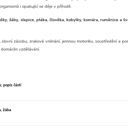
rganismů i opakující se děje v přírodě.
rušky, žáby, slepice, ptáka, člověka, kobylky, komára, ruměnice a š
í, slovní zásobu, zrakové vnímání, jemnou motoriku, soustředění a po
ři domácím vzdělávání.
, popis částí
a, žába