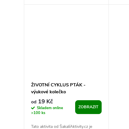
určenéh
Tento s
ŽIVOTNÍ CYKLUS PTÁK -
výukové kolečko
19 Kč
od
ZOBRAZIT
Skladem online
>100 ks
Tato aktivita od ŠakalíAktivity.cz je