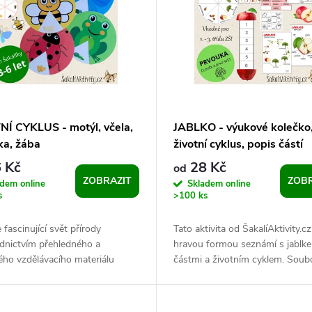
NÍ CYKLUS - motýl, včela,
JABLKO - výukové kolečko
ka, žába
životní cyklus, popis částí
 Kč
28 Kč
od
ZOBRAZIT
ZOBR
adem online
Skladem online
s
>100 ks
 fascinující svět přírody
Tato aktivita od ŠakalíAktivity.cz
ednictvím přehledného a
hravou formou seznámí s jablke
ého vzdělávacího materiálu
částmi a životním cyklem. Soub
o speciálně pro nejmladší děti.
obsahuje různé typy pracovních l
oubor...