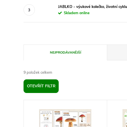
JABLKO - výukové kolečko, životní cyklus
Skladem online
Ř
NEJPRODÁVANĚJŠÍ
a
9
položek celkem
z
OTEVŘÍT FILTR
e
V
n
ý
í