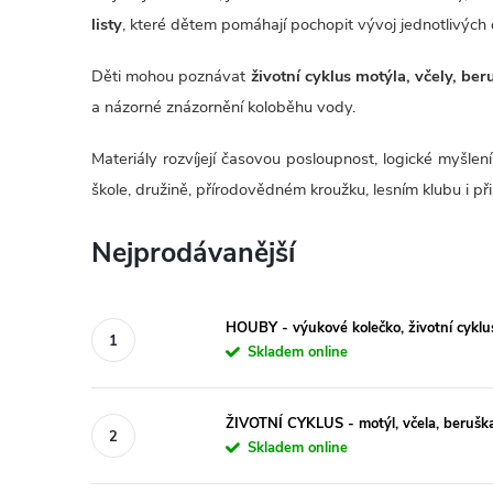
listy
, které dětem pomáhají pochopit vývoj jednotlivých o
Děti mohou poznávat
životní cyklus motýla, včely, be
a názorné znázornění koloběhu vody.
Materiály rozvíjejí časovou posloupnost, logické myšlen
škole, družině, přírodovědném kroužku, lesním klubu i p
Nejprodávanější
HOUBY - výukové kolečko, životní cyklus
Skladem online
ŽIVOTNÍ CYKLUS - motýl, včela, berušk
Skladem online