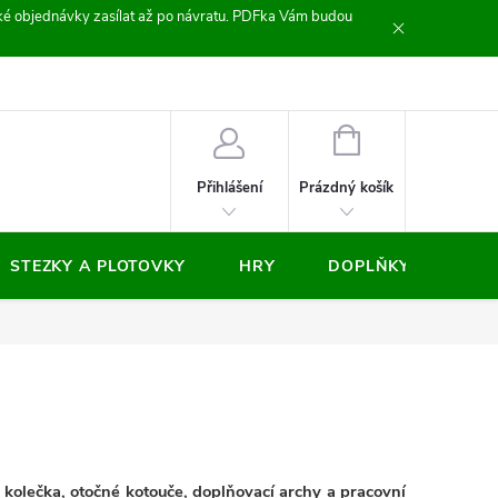
zické objednávky zasílat až po návratu. PDFka Vám budou
nocení obchodu
NÁKUPNÍ
KOŠÍK
Prázdný košík
Přihlášení
STEZKY A PLOTOVKY
HRY
DOPLŇKY
VÝP
kolečka, otočné kotouče, doplňovací archy a pracovní