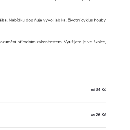
vába
. Nabídku doplňuje vývoj jablka, životní cyklus houby
rozumění přírodním zákonitostem. Využijete je ve školce,
34 Kč
od
26 Kč
od