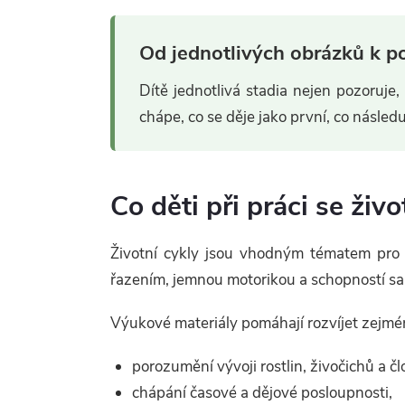
p
r
Od jednotlivých obrázků k p
v
Dítě jednotlivá stadia nejen pozoruje,
k
chápe, co se děje jako první, co následu
y
v
Co děti při práci se živo
ý
Životní cykly jsou vhodným tématem pro p
p
řazením, jemnou motorikou a schopností sa
i
Výukové materiály pomáhají rozvíjet zejmé
s
porozumění vývoji rostlin, živočichů a čl
u
chápání časové a dějové posloupnosti,