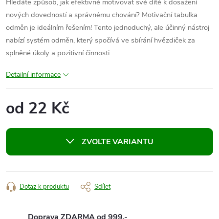
Hledáte způsob, jak efektivně motivovat své dítě k dosažení
nových dovedností a správnému chování? Motivační tabulka
odměn je ideálním řešením! Tento jednoduchý, ale účinný nástroj
nabízí systém odměn, který spočívá ve sbírání hvězdiček za
splněné úkoly a pozitivní činnosti.
Detailní informace
od
22 Kč
Měrná
cena:
ZVOLTE VARIANTU
Dotaz k produktu
Sdílet
Doprava ZDARMA od 999,-