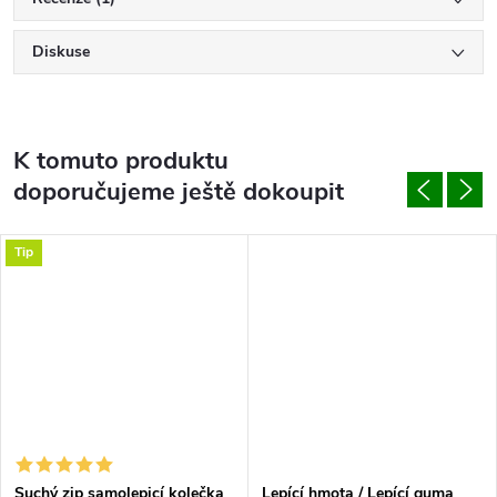
Diskuse
K tomuto produktu
doporučujeme ještě dokoupit
Tip
Suchý zip samolepicí kolečka
Lepící hmota / Lepící guma