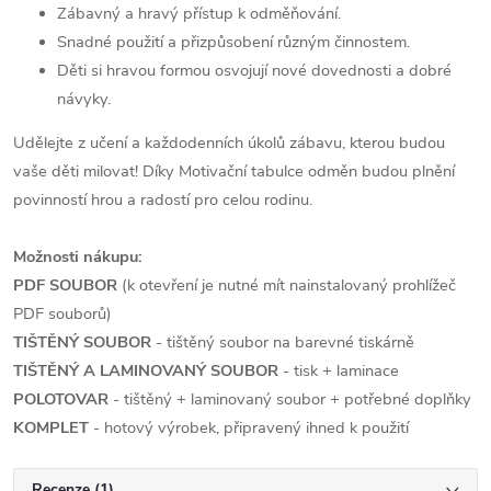
Zábavný a hravý přístup k odměňování.
Snadné použití a přizpůsobení různým činnostem.
Děti si hravou formou osvojují nové dovednosti a dobré
návyky.
Udělejte z učení a každodenních úkolů zábavu, kterou budou
vaše děti milovat! Díky Motivační tabulce odměn budou plnění
povinností hrou a radostí pro celou rodinu.
Možnosti nákupu:
PDF SOUBOR
(k otevření je nutné mít nainstalovaný prohlížeč
PDF souborů)
TIŠTĚNÝ SOUBOR
- tištěný soubor na barevné tiskárně
TIŠTĚNÝ A LAMINOVANÝ
SOUBOR
- tisk + laminace
POLOTOVAR
- tištěný + laminovaný soubor + potřebné doplňky
KOMPLET
- hotový výrobek, připravený ihned k použití
Recenze (1)