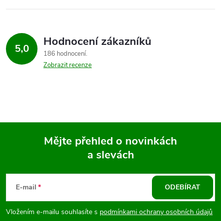
Hodnocení zákazníků
5,0
186 hodnocení
Zobrazit recenze
Mějte přehled o novinkách
a slevách
Z
á
E-mail
ODEBÍRAT
p
Vložením e-mailu souhlasíte s
podmínkami ochrany osobních údajů