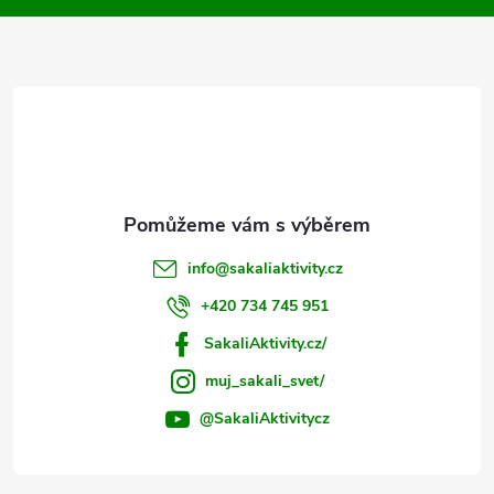
a
t
í
info
@
sakaliaktivity.cz
+420 734 745 951
SakaliAktivity.cz/
muj_sakali_svet/
@SakaliAktivitycz