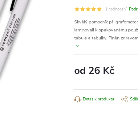
1 hodnocení
Podr
Skvělý pomocník při grafomotori
laminovali k opakovanému použi
tabule a tabulky. Plněn zdravot
od
26 Kč
Měrná
cena:
Dotaz k produktu
Sdíl