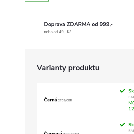
Doprava ZDARMA od 999,-
nebo od 49,- Kč
S
EA
Černá
2709/CER
Mů
12
S
EA
Červená