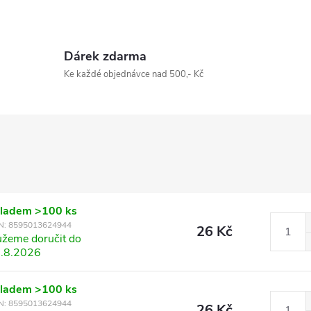
Dárek zdarma
Ke každé objednávce nad 500,- Kč
kladem
>100 ks
N:
8595013624944
26 Kč
žeme doručit do
.8.2026
kladem
>100 ks
N:
8595013624944
26 Kč