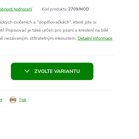
obnosti hodnocení
Kód produktu:
2709/MOD
ckých cvičeních a "doplňovačkách", které jste si
tí! P
opisovač je také určen pro psaní a kreslení na bílé
ně nezávaným, stítratelným inkoustem.
Detailní informace
ZVOLTE VARIANTU
et
Tisk