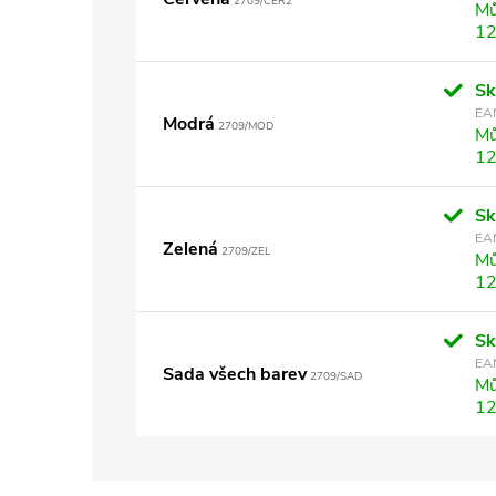
2709/CER2
Mů
12
S
EA
Modrá
2709/MOD
Mů
12
S
EA
Zelená
2709/ZEL
Mů
12
S
EA
Sada všech barev
2709/SAD
Mů
12