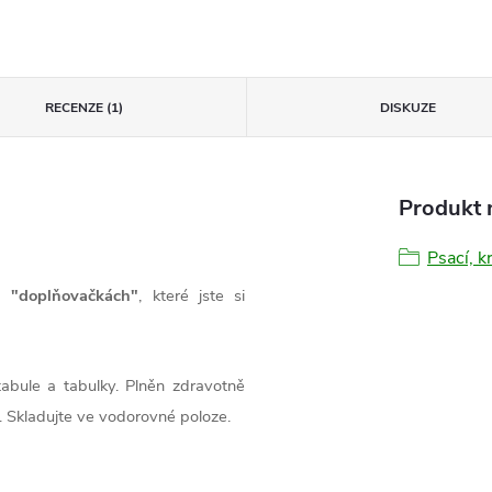
RECENZE (1)
DISKUZE
Produkt n
Psací, k
a "doplňovačkách"
, které jste si
tabule a tabulky. Plněn zdravotně
. Skladujte ve vodorovné poloze.