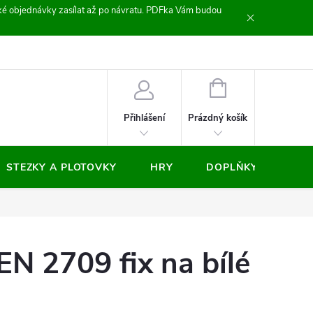
zické objednávky zasílat až po návratu. PDFka Vám budou
nocení obchodu
NÁKUPNÍ
KOŠÍK
Prázdný košík
Přihlášení
STEZKY A PLOTOVKY
HRY
DOPLŇKY
VÝP
 2709 fix na bílé