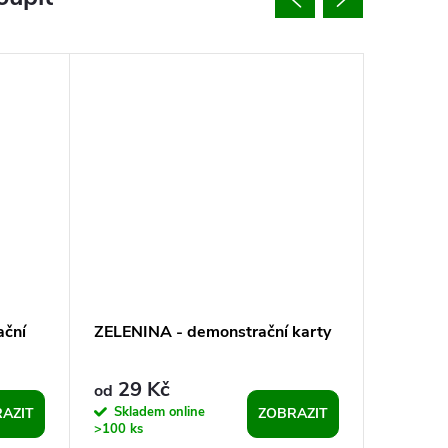
ční
ZELENINA - demonstrační karty
Pracovn
29 Kč
39 
od
od
Skladem online
Sklade
AZIT
ZOBRAZIT
>100 ks
>100 ks