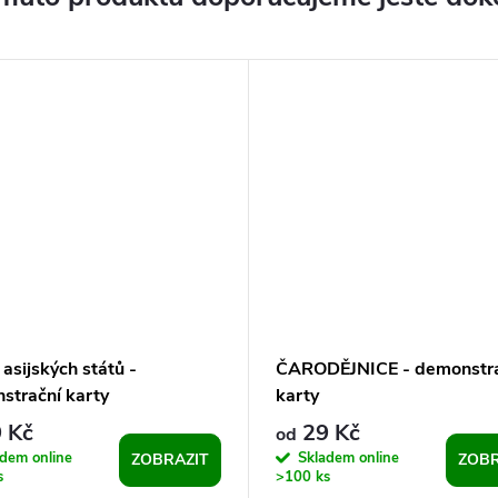
 asijských států -
ČARODĚJNICE - demonstra
strační karty
karty
 Kč
29 Kč
od
dem online
Skladem online
ZOBRAZIT
ZOBR
s
>100 ks