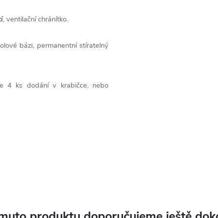
í
, ventilační chránítko.
olové bázi, permanentní stíratelný
ce 4 ks dodání v krabičce, nebo
muto produktu doporučujeme ještě dok