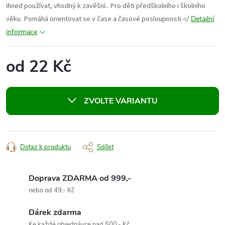
ihned používat, vhodný k zavěšní.. Pro děti předškolního i školního
věku. Pomáhá orientovat se v čase a časové posloupnosti.
</
Detailní
informace
od
22 Kč
Měrná
cena:
ZVOLTE VARIANTU
Dotaz k produktu
Sdílet
Doprava ZDARMA od 999,-
nebo od 49,- Kč
Dárek zdarma
Ke každé objednávce nad 500,- Kč