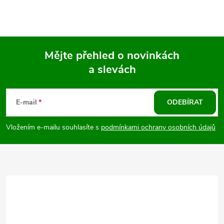
Mějte přehled o novinkách
a slevách
Z
á
E-mail
ODEBÍRAT
p
Vložením e-mailu souhlasíte s
podmínkami ochrany osobních údajů
a
t
í