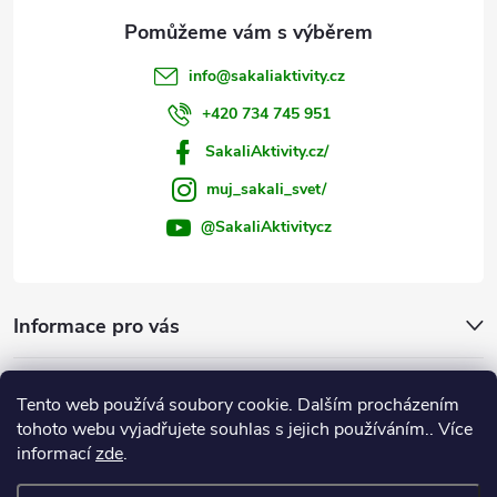
info
@
sakaliaktivity.cz
+420 734 745 951
SakaliAktivity.cz/
muj_sakali_svet/
@SakaliAktivitycz
Informace pro vás
Šakalí blog
Tento web používá soubory cookie. Dalším procházením
tohoto webu vyjadřujete souhlas s jejich používáním.. Více
Instagram
informací
zde
.