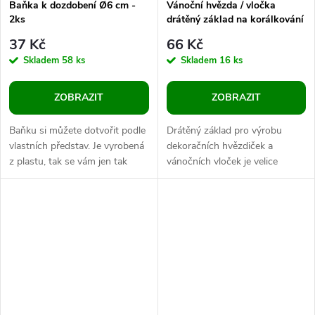
Baňka k dozdobení Ø6 cm -
Vánoční hvězda / vločka
2ks
drátěný základ na korálkování
Ø9 cm
37 Kč
66 Kč
Skladem
58 ks
Skladem
16 ks
ZOBRAZIT
ZOBRAZIT
Baňku si můžete dotvořit podle
Drátěný základ pro výrobu
vlastních představ. Je vyrobená
dekoračních hvězdiček a
z plastu, tak se vám jen tak
vánočních vloček je velice
lehce nerozbije. Uvnitř vynikne
kvalitní, z nerezové oceli. Na
umělý sníh, peříčka,...
jednotlivé paprsky můžete
navlékat...