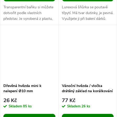
Transparentní baňku si můžete
Lurexová šňůrka se poutavě
dotvořit podle vlastních
třpytí. Má tvar dutinky, je pevná.
představ. Je vyrobená z plastu,
Využijete ji při balení dárků.
tak se vám jen tak lehce
Můžete ji využít i na výrobu
nerozbije. Uvnitř vynikne
poutek k zavěšení baněk a...
umělý...
Dřevěná hvězda mini k
Vánoční hvězda / vločka
nalepení Ø10 mm
drátěný základ na korálkování
Ø10,5 cm, 12,5 cm, 13,5 cm
26 Kč
77 Kč
Skladem
85 ks
Skladem
26 ks