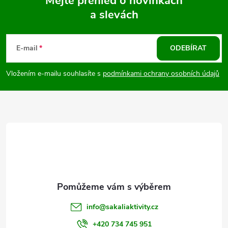
Mějte přehled o novinkách
v
a slevách
Z
ý
á
E-mail
ODEBÍRAT
p
p
i
Vložením e-mailu souhlasíte s
podmínkami ochrany osobních údajů
a
s
u
t
í
info
@
sakaliaktivity.cz
+420 734 745 951