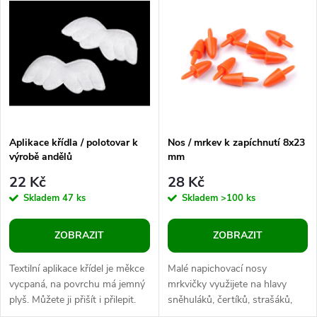
z
ý
Abecedně
e
p
n
i
í
s
p
Aplikace křídla / polotovar k
Nos / mrkev k zapíchnutí 8x23
výrobě andělů
mm
p
r
22 Kč
28 Kč
r
Skladem
47 ks
Skladem
>100 ks
o
o
ZOBRAZIT
ZOBRAZIT
d
d
Textilní aplikace křídel je měkce
Malé napichovací nosy
u
vycpaná, na povrchu má jemný
mrkvičky využijete na hlavy
plyš. Můžete ji přišít i přilepit.
sněhuláků, čertíků, strašáků,
u
Použití: křídla se hodí na výrobu
tučňáků, ptáčků a dalších