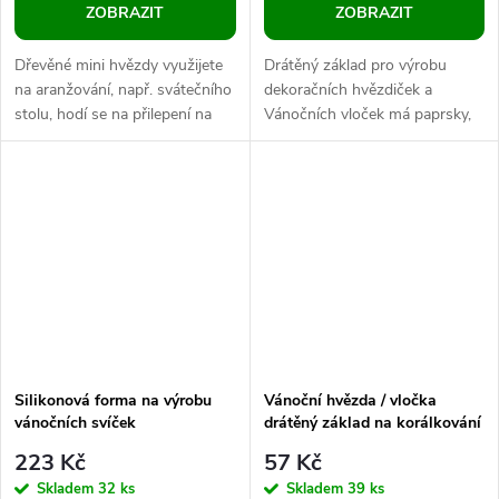
ZOBRAZIT
ZOBRAZIT
Dřevěné mini hvězdy využijete
Drátěný základ pro výrobu
na aranžování, např. svátečního
dekoračních hvězdiček a
stolu, hodí se na přilepení na
Vánočních vloček má paprsky,
různé postavičky (anděly,
na které můžete navlékat
skřítky, princezny apod)....
korálky, perličky, velice efektně
vypadají...
Silikonová forma na výrobu
Vánoční hvězda / vločka
vánočních svíček
drátěný základ na korálkování
Ø9 cm
223 Kč
57 Kč
Skladem
32 ks
Skladem
39 ks