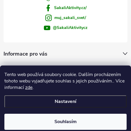
SakaliAktivity.cz/
muj_sakali_svet/
@SakaliAktivitycz
Informace pro vás
Šakalí blog
Tento web používá soubory cookie. Dalším procházením
tohoto webu vyjadřujete souhlas s jejich používáním.. Více
Instagram
informací
zde
.
Nastavení
Copyright 2026
ŠakalíAktivity.cz
. Všechna práva vyhrazena.
Upravit
nastavení cookies
Souhlasím
Vytvořil Shoptet