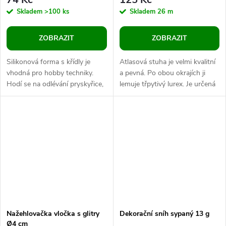
Skladem
>100 ks
Skladem
26 m
ZOBRAZIT
ZOBRAZIT
Silikonová forma s křídly je
Atlasová stuha je velmi kvalitní
vhodná pro hobby techniky.
a pevná. Po obou okrajích ji
Hodí se na odlévání pryskyřice,
lemuje třpytivý lurex. Je určená
UV pryskyřice, sádry, mýdlové
k dekoračním účelům. Použití:
hmoty apod. Díky pružnosti a...
Stuhu využijete na...
Nažehlovačka vločka s glitry
Dekorační sníh sypaný 13 g
Ø4 cm