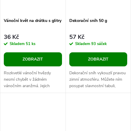
Vánoční květ na drátku s glitry
Dekorační sníh 50 g
36 Kč
57 Kč
Skladem
51 ks
Skladem
93 sáček
ZOBRAZIT
ZOBRAZIT
Rozkvetlé vánoční hvězdy
Dekorační sníh vykouzlí pravou
nesmí chybět v žádném
zimní atmosféru. Můžete ním
vánočním aranžmá. Jejich
posypat slavnostní tabuli,
povrch se třpytivými glitry dodá
ozdobné věnce nebo ho vložit
vašemu domovu nádech
do aeárií.
elegance a luxusu....