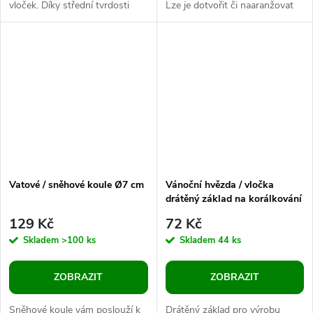
vloček. Díky střední tvrdosti
Lze je dotvořit či naaranžovat
drátu se s hvězdou perfektně
dle své fantazie. Můžete je
pracuje. Na jednotlivé paprsky...
použít jako bambuli na
vánoční...
Vatové / sněhové koule Ø7 cm
Vánoční hvězda / vločka
drátěný základ na korálkování
Ø10 cm
129 Kč
72 Kč
Skladem
>100 ks
Skladem
44 ks
ZOBRAZIT
ZOBRAZIT
Sněhové koule vám poslouží k
Drátěný základ pro výrobu