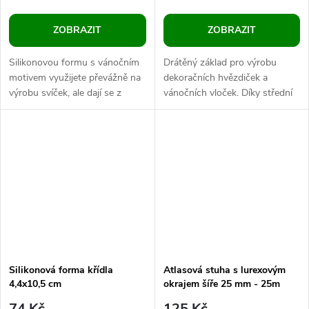
ZOBRAZIT
ZOBRAZIT
Silikonovou formu s vánočním
Drátěný základ pro výrobu
motivem využijete převážně na
dekoračních hvězdiček a
výrobu svíček, ale dají se z
vánočních vloček. Díky střední
tvořit také dekorace odlévané
tvrdosti drátu se s hvězdou
sádrou, pryskyřicí a třeba i...
výborně pracuje. Na jednotlivé
paprsky...
Silikonová forma křídla
Atlasová stuha s lurexovým
4,4x10,5 cm
okrajem šíře 25 mm - 25m
74 Kč
125 Kč