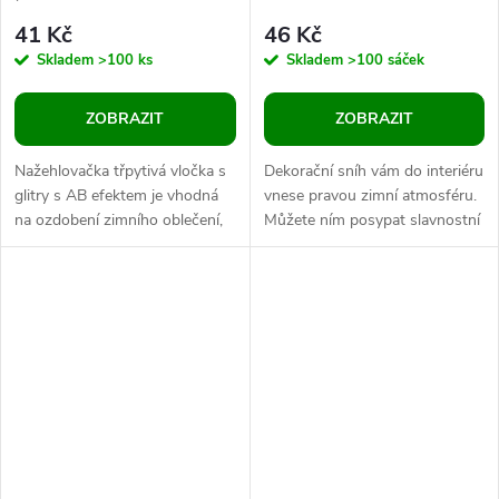
41 Kč
46 Kč
Skladem
>100 ks
Skladem
>100 sáček
ZOBRAZIT
ZOBRAZIT
Nažehlovačka třpytivá vločka s
Dekorační sníh vám do interiéru
glitry s AB efektem je vhodná
vnese pravou zimní atmosféru.
na ozdobení zimního oblečení,
Můžete ním posypat slavnostní
čepic, rukavic, šálů, tašek i
tabuli, ozdobné věnce nebo ho
bytového textilu. Můžete...
vložit do aeárií.