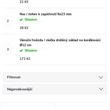
22 Kč
Nos / mrkev k zapíchnutí 8x23 mm
Skladem
28 Kč
Vánoční hvězda / vločka drátěný základ na korálkování
Ø12 cm
Skladem
173 Kč
Filtrovat
Ř
Nejprodávanější
a
Nejlevnější
V
Nejdražší