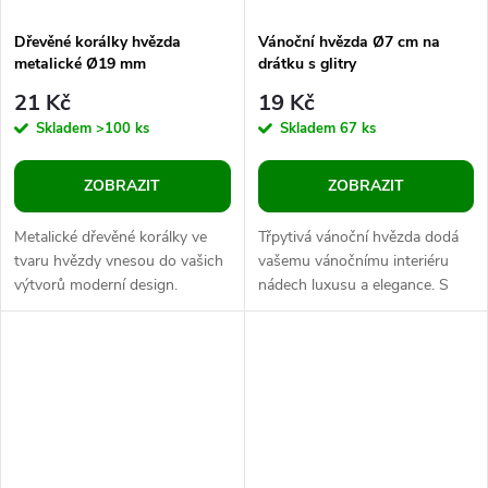
Dřevěné korálky hvězda
Vánoční hvězda Ø7 cm na
metalické Ø19 mm
drátku s glitry
21 Kč
19 Kč
Skladem
>100 ks
Skladem
67 ks
ZOBRAZIT
ZOBRAZIT
Metalické dřevěné korálky ve
Třpytivá vánoční hvězda dodá
tvaru hvězdy vnesou do vašich
vašemu vánočnímu interiéru
výtvorů moderní design.
nádech luxusu a elegance. S
Můžete je navlékat na silon
pomocí zářivých glitrů oživí
nebo jiný návlekový materiál....
vánoční vazby, věnce, sváteční...