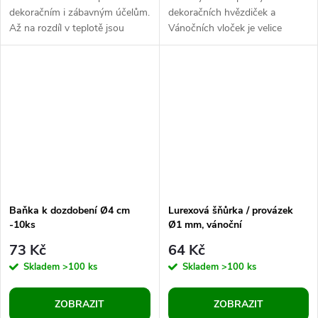
dekoračním i zábavným účelům.
dekoračních hvězdiček a
Až na rozdíl v teplotě jsou
Vánočních vloček je velice
skoro k nerozeznání od pravých
kvalitní, pevný, z nerezové oceli.
sněhových koulí. Pohodlně se...
Na jednotlivé paprsky můžete...
Baňka k dozdobení Ø4 cm
Lurexová šňůrka / provázek
-10ks
Ø1 mm, vánoční
73 Kč
64 Kč
Skladem
>100 ks
Skladem
>100 ks
ZOBRAZIT
ZOBRAZIT