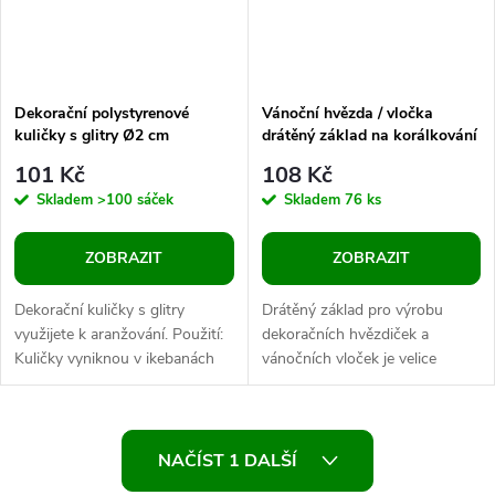
Dekorační polystyrenové
Vánoční hvězda / vločka
kuličky s glitry Ø2 cm
drátěný základ na korálkování
Ø9 cm
101 Kč
108 Kč
Skladem
>100 sáček
Skladem
76 ks
ZOBRAZIT
ZOBRAZIT
Dekorační kuličky s glitry
Drátěný základ pro výrobu
využijete k aranžování. Použití:
dekoračních hvězdiček a
Kuličky vyniknou v ikebanách
vánočních vloček je velice
nebo na vánočních věncích, kde
kvalitní, pevný, z nerezové oceli.
je můžete upevnit pomocí...
Na jednotlivé paprsky můžete...
O
NAČÍST 1 DALŠÍ