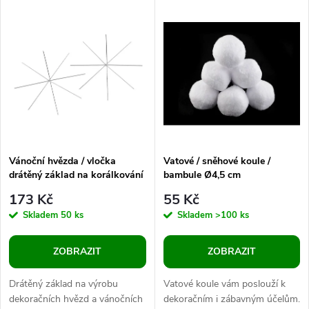
k
dekoračních...
postaviček. Můžete je
k
naaranžovat i jako...
t
t
ů
ů
Vánoční hvězda / vločka
Vatové / sněhové koule /
drátěný základ na korálkování
bambule Ø4,5 cm
Ø12 cm
173 Kč
55 Kč
Skladem
50 ks
Skladem
>100 ks
ZOBRAZIT
ZOBRAZIT
Drátěný základ na výrobu
Vatové koule vám poslouží k
dekoračních hvězd a vánočních
dekoračním i zábavným účelům.