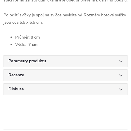
stačí formu zajistit gumičkami a je opět připravená k dalšímu použití.
Po odlití svíčky je spoj na svíčce neviditelný. Rozměry hotové svíčky
jsou cca 5,5 x 6,5 cm.
Průměr:
8 cm
Výška:
7 cm
Parametry produktu
Recenze
Diskuse