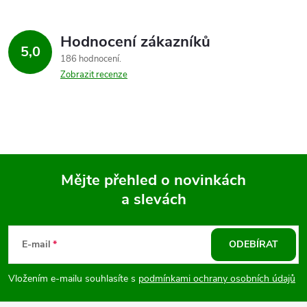
Hodnocení zákazníků
5,0
186 hodnocení
Zobrazit recenze
Mějte přehled o novinkách
a slevách
Z
á
E-mail
ODEBÍRAT
p
Vložením e-mailu souhlasíte s
podmínkami ochrany osobních údajů