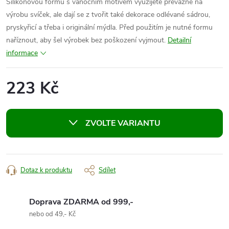
Silikonovou formu s vánočním motivem využijete převážně na
výrobu svíček, ale dají se z tvořit také dekorace odlévané sádrou,
pryskyřicí a třeba i originální mýdla. Před použitím je nutné formu
naříznout, aby šel výrobek bez poškození vyjmout.
Detailní
informace
223 Kč
Měrná
cena:
ZVOLTE VARIANTU
Dotaz k produktu
Sdílet
Doprava ZDARMA od 999,-
nebo od 49,- Kč