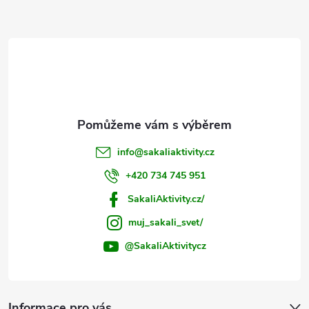
a
t
í
info
@
sakaliaktivity.cz
+420 734 745 951
SakaliAktivity.cz/
muj_sakali_svet/
@SakaliAktivitycz
Informace pro vás