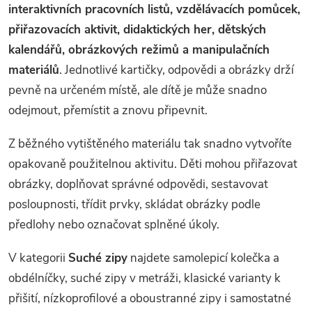
n
interaktivních pracovních listů, vzdělávacích pomůcek,
r
í
přiřazovacích aktivit, didaktických her, dětských
v
kalendářů, obrázkových režimů a manipulačních
materiálů
. Jednotlivé kartičky, odpovědi a obrázky drží
k
pevně na určeném místě, ale dítě je může snadno
y
odejmout, přemístit a znovu připevnit.
v
Z běžného vytištěného materiálu tak snadno vytvoříte
ý
opakovaně použitelnou aktivitu. Děti mohou přiřazovat
obrázky, doplňovat správné odpovědi, sestavovat
p
posloupnosti, třídit prvky, skládat obrázky podle
i
předlohy nebo označovat splněné úkoly.
s
V kategorii
Suché zipy
najdete samolepicí kolečka a
u
obdélníčky, suché zipy v metráži, klasické varianty k
přišití, nízkoprofilové a oboustranné zipy i samostatné