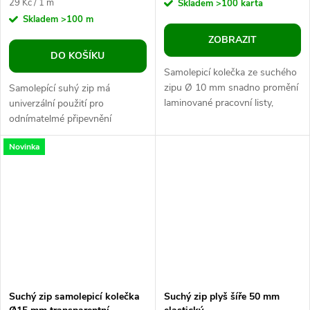
Měrná
29 Kč / 1 m
Skladem
>100 karta
cena:
Skladem
>100 m
ZOBRAZIT
DO KOŠÍKU
Samolepicí kolečka ze suchého
zipu Ø 10 mm snadno promění
Samolepící suhý zip má
laminované pracovní listy,
univerzální použití pro
skládačky a výukové materiály v
odnímatelmé připevnění
opakovaně použitelné aktivity....
přemětů na pevný, neporézní
Novinka
povrch, na němž dokáže lepidlo
dobře přilnout....
Suchý zip samolepicí kolečka
Suchý zip plyš šíře 50 mm