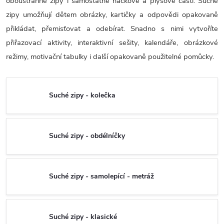
oboustranné zipy i samostatné háčkové a plyšové části.
Suché
zipy umožňují dětem obrázky, kartičky a odpovědi opakovaně
přikládat, přemisťovat a odebírat. Snadno s nimi vytvoříte
přiřazovací aktivity, interaktivní sešity, kalendáře, obrázkové
režimy, motivační tabulky i další opakovaně použitelné pomůcky.
Suché zipy - kolečka
Suché zipy - obdélníčky
Suché zipy - samolepící - metráž
Suché zipy - klasické