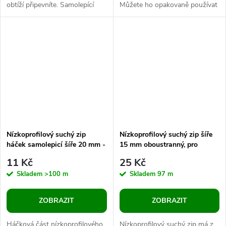
obtíží připevníte. Samolepící
Můžete ho opakovaně používat
suché zipy jsou vhodné pro
bez ztráty jeho funkčnosti. Je
opakovaně použitelné...
perfektním řešením pro...
Nízkoprofilový suchý zip
Nízkoprofilový suchý zip šíře
háček samolepicí šíře 20 mm -
15 mm oboustranný, pro
50m
domácnost a zahradu
11 Kč
25 Kč
Skladem
>100 m
Skladem
97 m
ZOBRAZIT
ZOBRAZIT
Háčková část nízkoprofilového
Nízkoprofilový suchý zip má z