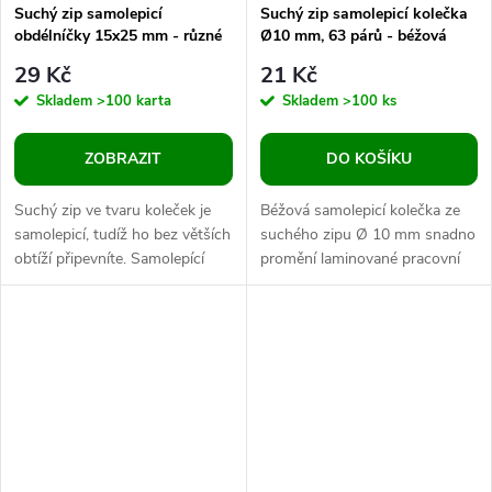
Suchý zip samolepicí
Suchý zip samolepicí kolečka
obdélníčky 15x25 mm - různé
Ø10 mm, 63 párů - béžová
barvy
29 Kč
21 Kč
Skladem
>100 karta
Skladem
>100 ks
ZOBRAZIT
DO KOŠÍKU
Suchý zip ve tvaru koleček je
Béžová samolepicí kolečka ze
samolepicí, tudíž ho bez větších
suchého zipu Ø 10 mm snadno
obtíží připevníte. Samolepící
promění laminované pracovní
suché zipy jsou vhodné pro
listy, skládačky a výukové
opakovaně použitelné...
materiály v opakovaně
použitelné...