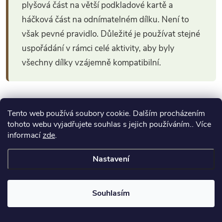
plyšová část na větší podkladové kartě a
háčková část na odnímatelném dílku. Není to
však pevné pravidlo. Důležité je používat stejné
uspořádání v rámci celé aktivity, aby byly
všechny dílky vzájemně kompatibilní.
Ostatní suché zipy a speciální
Tento web používá soubory cookie. Dalším procházením
tohoto webu vyjadřujete souhlas s jejich používáním.. Více
provedení
informací
zde
.
Produkty, které nelze jednoznačně zařadit mezi
Nastavení
základní tvary a provedení, najdete v kategorii
Ostatní
suché zipy
.
Souhlasím
Mohou zde být speciální pásky, popruhy, stahovací