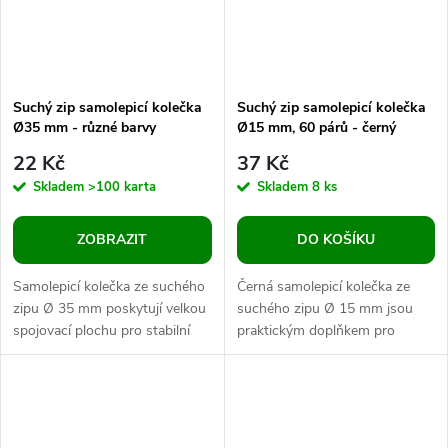
Suchý zip samolepicí kolečka
Suchý zip samolepicí kolečka
Ø35 mm - různé barvy
Ø15 mm, 60 párů - černý
22 Kč
37 Kč
Skladem
>100 karta
Skladem
8 ks
ZOBRAZIT
DO KOŠÍKU
Samolepicí kolečka ze suchého
Černá samolepicí kolečka ze
zipu Ø 35 mm poskytují velkou
suchého zipu Ø 15 mm jsou
spojovací plochu pro stabilní
praktickým doplňkem pro
připevnění rozměrných
laminované pracovní listy,
obrázků, kartiček, skládaček a...
skládačky, tabulky a opakovaně
použitelné...