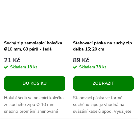
Suchý zip samolepicí kolečka
Stahovací páska na suchý zip
Ø10 mm, 63 párů - šedá
délka 15; 20 cm
21 Kč
89 Kč
Skladem
18 ks
Skladem
78 ks
DO KOŠÍKU
ZOBRAZIT
Holubí šedá samolepicí kolečka
Stahovací páska ve formě
ze suchého zipu Ø 10 mm
suchého zipu je vhodná na
snadno promění laminované
svázání kabelů apod. Využijete
pracovní listy, skládačky a
ji v domácnosti i v kanceláři.
výukové materiály v
Suchý zip na pásce je...
opakovaně...