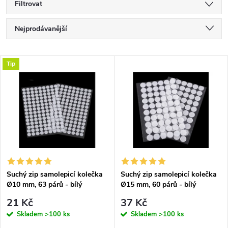
Filtrovat
Ř
Nejprodávanější
a
Nejlevnější
V
Tip
Nejdražší
z
ý
Abecedně
e
p
n
i
í
s
p
Suchý zip samolepicí kolečka
Suchý zip samolepicí kolečka
Ø10 mm, 63 párů - bílý
Ø15 mm, 60 párů - bílý
p
r
21 Kč
37 Kč
r
Skladem
>100 ks
Skladem
>100 ks