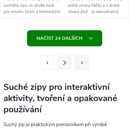
suchého zipu se skvěle hodí
jedné strany háčky a z druhé
pro mnoho šicích a technických
strany plyš - je oboustranný.
projektů. K úplné funkčnosti
Materiál je poddajný. U suchého
suchého zipu je třeba mít i...
zipu oceníte jeho širokou...
O
NAČÍST 24 DALŠÍCH
v
l
S
1
3
t
á
r
d
á
Suché zipy pro interaktivní
a
n
aktivity, tvoření a opakované
k
c
o
používání
í
v
á
Suchý zip je praktickým pomocníkem při výrobě
p