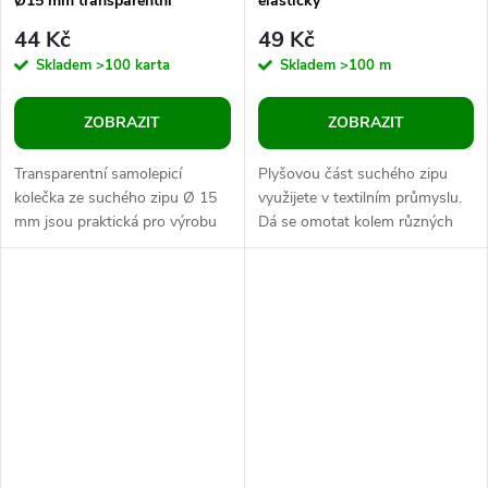
Ø15 mm transparentní
elastický
44 Kč
49 Kč
Skladem
>100 karta
Skladem
>100 m
ZOBRAZIT
ZOBRAZIT
Transparentní samolepicí
Plyšovou část suchého zipu
kolečka ze suchého zipu Ø 15
využijete v textilním průmyslu.
mm jsou praktická pro výrobu
Dá se omotat kolem různých
laminovaných aktivit, skládaček,
věcí (batohů, vaků, bot, bund
quiet booků a opakovaně...
apod.) a následně přilepit k...