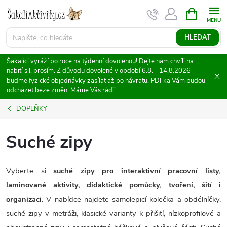
Přejít
NÁKUPNÍ
KOŠÍK
na
obsah
HLEDAT
Šakalíci vyráží po roce na týdenní dovolenou! Dejte nám chvíli na
nabití sil, prosím. Z důvodu dovolené v období 6.8. - 14.8.2026
budme fyzické objednávky zasílat až po návratu. PDFka Vám budou
odcházet beze změn. Máme Vás rádi!
DOPLŇKY
Suché zipy
Vyberte si
suché zipy pro interaktivní pracovní listy,
laminované aktivity, didaktické pomůcky, tvoření, šití i
organizaci
. V nabídce najdete samolepicí kolečka a obdélníčky,
suché zipy v metráži, klasické varianty k přišití, nízkoprofilové a