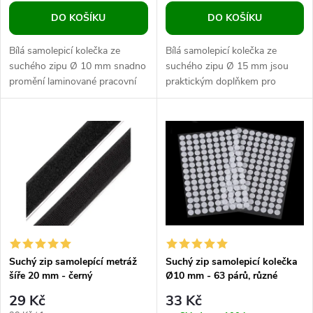
o
o
DO KOŠÍKU
DO KOŠÍKU
d
d
Bílá samolepicí kolečka ze
Bílá samolepicí kolečka ze
u
suchého zipu Ø 10 mm snadno
suchého zipu Ø 15 mm jsou
promění laminované pracovní
praktickým doplňkem pro
u
listy, skládačky a výukové
laminované pracovní listy,
k
materiály v opakovaně
skládačky, tabulky a opakovaně
k
použitelné...
použitelné...
t
t
ů
ů
Suchý zip samolepící metráž
Suchý zip samolepicí kolečka
šíře 20 mm - černý
Ø10 mm - 63 párů, různé
barvy
29 Kč
33 Kč