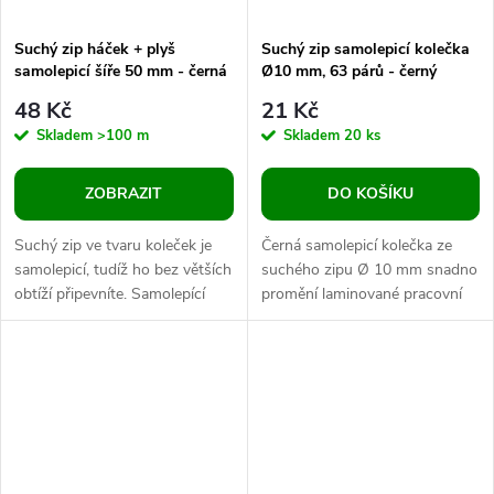
Suchý zip háček + plyš
Suchý zip samolepicí kolečka
samolepicí šíře 50 mm - černá
Ø10 mm, 63 párů - černý
48 Kč
21 Kč
Skladem
>100 m
Skladem
20 ks
ZOBRAZIT
DO KOŠÍKU
Suchý zip ve tvaru koleček je
Černá samolepicí kolečka ze
samolepicí, tudíž ho bez větších
suchého zipu Ø 10 mm snadno
obtíží připevníte. Samolepící
promění laminované pracovní
suché zipy jsou vhodné pro
listy, skládačky a výukové
opakovaně použitelné...
materiály v opakovaně
použitelné...