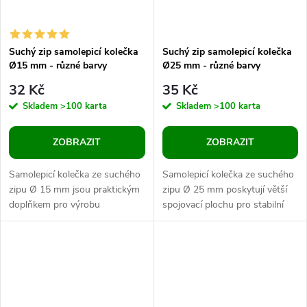
Suchý zip samolepicí kolečka
Suchý zip samolepicí kolečka
Ø15 mm - různé barvy
Ø25 mm - různé barvy
32 Kč
35 Kč
Skladem
>100 karta
Skladem
>100 karta
ZOBRAZIT
ZOBRAZIT
Samolepicí kolečka ze suchého
Samolepicí kolečka ze suchého
zipu Ø 15 mm jsou praktickým
zipu Ø 25 mm poskytují větší
doplňkem pro výrobu
spojovací plochu pro stabilní
laminovaných pracovních listů,
připevnění obrázků, kartiček,
skládaček a opakovaně
skládaček a opakovaně...
použitelných...