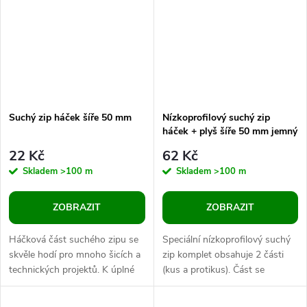
Suchý zip háček šíře 50 mm
Nízkoprofilový suchý zip
háček + plyš šíře 50 mm jemný
22 Kč
62 Kč
Skladem
>100 m
Skladem
>100 m
ZOBRAZIT
ZOBRAZIT
Háčková část suchého zipu se
Speciální nízkoprofilový suchý
skvěle hodí pro mnoho šicích a
zip komplet obsahuje 2 části
technických projektů. K úplné
(kus a protikus). Část se
funkčnosti suchého zipu je
smyčkami je měkká a na
třeba mít i plyšovou část, se...
pohmat velmi příjemná, druhá