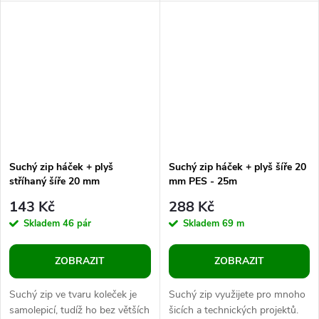
může rovněž sloužit k
tvorbě dekorací. Doporučujeme
připevnění...
jej lepit...
Suchý zip háček + plyš
Suchý zip háček + plyš šíře 20
stříhaný šíře 20 mm
mm PES - 25m
143 Kč
288 Kč
Skladem
46 pár
Skladem
69 m
ZOBRAZIT
ZOBRAZIT
Suchý zip ve tvaru koleček je
Suchý zip využijete pro mnoho
samolepicí, tudíž ho bez větších
šicích a technických projektů.