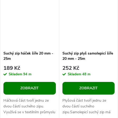
část je...
Suchý zip háček šíře 20 mm -
Suchý zip plyš samolepicí šíře
25m
20 mm - 25m
189 Kč
252 Kč
Skladem
94 m
Skladem
48 m
ZOBRAZIT
ZOBRAZIT
Háčková část tvoří jednu ze
Plyšová část tvoří jednu ze
dvou částí suchého zipu.
dvou částí suchého
Využívá se v textilním průmyslu
zipu.Samolepicí suchý zip má
nebo obuvnictví. Suchý zip
široké uplatnění ve výrobě i v