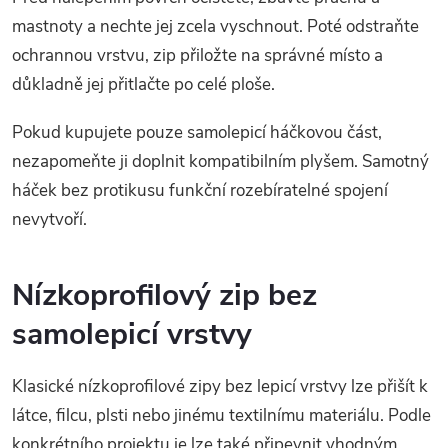
mastnoty a nechte jej zcela vyschnout. Poté odstraňte
ochrannou vrstvu, zip přiložte na správné místo a
důkladně jej přitlačte po celé ploše.
Pokud kupujete pouze samolepicí háčkovou část,
nezapomeňte ji doplnit kompatibilním plyšem. Samotný
háček bez protikusu funkční rozebíratelné spojení
nevytvoří.
Nízkoprofilový zip bez
samolepicí vrstvy
Klasické nízkoprofilové zipy bez lepicí vrstvy lze přišít k
látce, filcu, plsti nebo jinému textilnímu materiálu. Podle
konkrétního projektu je lze také připevnit vhodným