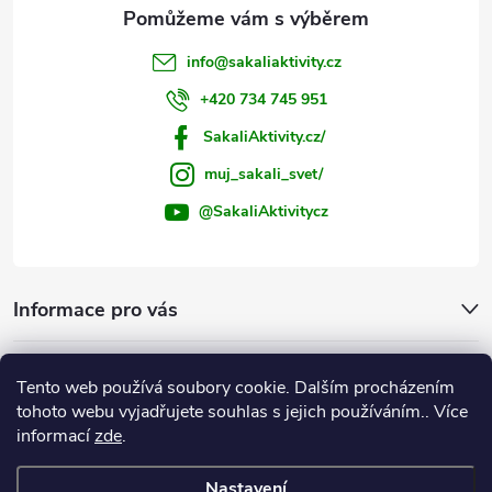
info
@
sakaliaktivity.cz
+420 734 745 951
SakaliAktivity.cz/
muj_sakali_svet/
@SakaliAktivitycz
Informace pro vás
Šakalí blog
Tento web používá soubory cookie. Dalším procházením
tohoto webu vyjadřujete souhlas s jejich používáním.. Více
Instagram
informací
zde
.
Nastavení