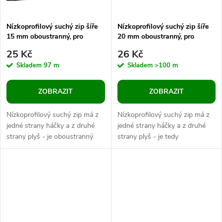
Nízkoprofilový suchý zip šíře
Nízkoprofilový suchý zip šíře
15 mm oboustranný, pro
20 mm oboustranný, pro
domácnost a zahradu
domácnost a zahradu
25 Kč
26 Kč
Skladem
97 m
Skladem
>100 m
ZOBRAZIT
ZOBRAZIT
Nízkoprofilový suchý zip má z
Nízkoprofilový suchý zip má z
jedné strany háčky a z druhé
jedné strany háčky a z druhé
strany plyš - je oboustranný.
strany plyš - je tedy
Materiál je poddajný. U suchého
oboustranný. Materiál je
zipu oceníte jeho širokou...
poddajný. Oceníte jeho širokou
škálu...