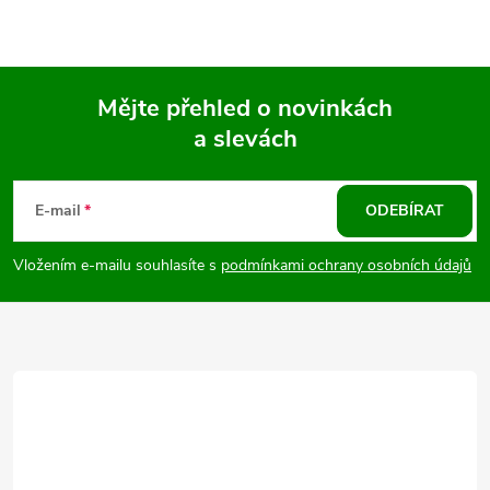
Mějte přehled o novinkách
a slevách
Z
á
E-mail
ODEBÍRAT
p
Vložením e-mailu souhlasíte s
podmínkami ochrany osobních údajů
a
t
í