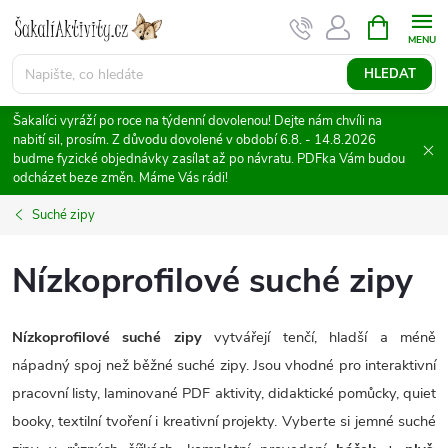
Přejít
NÁKUPNÍ
KOŠÍK
na
obsah
HLEDAT
Šakalíci vyráží po roce na týdenní dovolenou! Dejte nám chvíli na
nabití sil, prosím. Z důvodu dovolené v období 6.8. - 14.8.2026
budme fyzické objednávky zasílat až po návratu. PDFka Vám budou
odcházet beze změn. Máme Vás rádi!
Suché zipy
Nízkoprofilové suché zipy
Nízkoprofilové suché zipy
vytvářejí tenčí, hladší a méně
nápadný spoj než běžné suché zipy. Jsou vhodné pro interaktivní
pracovní listy, laminované PDF aktivity, didaktické pomůcky, quiet
booky, textilní tvoření i kreativní projekty. Vyberte si jemné suché