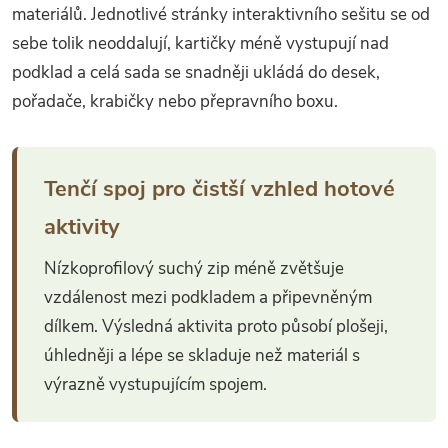
v
materiálů. Jednotlivé stránky interaktivního sešitu se od
sebe tolik neoddalují, kartičky méně vystupují nad
ý
podklad a celá sada se snadněji ukládá do desek,
p
pořadače, krabičky nebo přepravního boxu.
i
s
Tenčí spoj pro čistší vzhled hotové
u
aktivity
Nízkoprofilový suchý zip méně zvětšuje
vzdálenost mezi podkladem a připevněným
dílkem. Výsledná aktivita proto působí plošeji,
úhledněji a lépe se skladuje než materiál s
výrazně vystupujícím spojem.