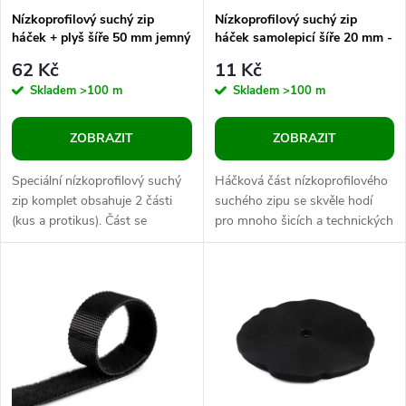
s
p
Nízkoprofilový suchý zip
Nízkoprofilový suchý zip
háček + plyš šíře 50 mm jemný
háček samolepicí šíře 20 mm -
p
50m
r
62 Kč
11 Kč
r
Skladem
>100 m
Skladem
>100 m
o
o
ZOBRAZIT
ZOBRAZIT
d
d
Speciální nízkoprofilový suchý
Háčková část nízkoprofilového
u
zip komplet obsahuje 2 části
suchého zipu se skvěle hodí
(kus a protikus). Část se
pro mnoho šicích a technických
u
smyčkami je měkká a na
projektů. K úplné funkčnosti
k
pohmat velmi příjemná, druhá
suchého zipu je třeba mít i...
k
část je...
t
t
ů
ů