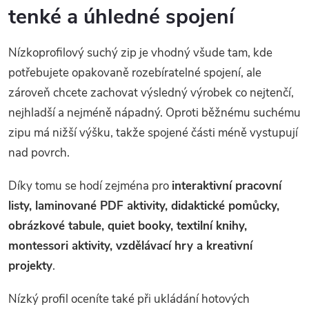
l
tenké a úhledné spojení
á
Nízkoprofilový suchý zip je vhodný všude tam, kde
d
potřebujete opakovaně rozebíratelné spojení, ale
a
zároveň chcete zachovat výsledný výrobek co nejtenčí,
nejhladší a nejméně nápadný. Oproti běžnému suchému
c
zipu má nižší výšku, takže spojené části méně vystupují
í
nad povrch.
p
Díky tomu se hodí zejména pro
interaktivní pracovní
r
listy, laminované PDF aktivity, didaktické pomůcky,
obrázkové tabule, quiet booky, textilní knihy,
v
montessori aktivity, vzdělávací hry a kreativní
k
projekty
.
y
Nízký profil oceníte také při ukládání hotových