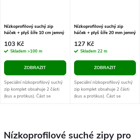
Nízkoprofilový suchý zip
Nízkoprofilový suchý zip
háček + plyš šíře 10 cm jemný
háček + plyš šíře 20 mm jemný
103 Kč
127 Kč
Skladem
>100 m
Skladem
22 m
ZOBRAZIT
ZOBRAZIT
Speciální nízkoprofilový suchý
Speciální nízkoprofilový suchý
zip komplet obsahuje 2 části
zip komplet obsahuje 2 části
(kus a protikus). Část se
(kus a protikus). Část se
smyčkami je měkká a na
smyčkami je měkká a na
pohmat velmi příjemná, druhá
pohmat velmi příjemná, druhá
část je...
část je...
O
v
Nízkoprofilové suché zipy pro