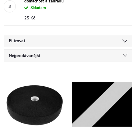
domácnost a zahradu
Skladem
25 Kč
Filtrovat
Ř
Nejprodávanější
a
Nejlevnější
V
Nejdražší
z
ý
Abecedně
e
p
n
i
í