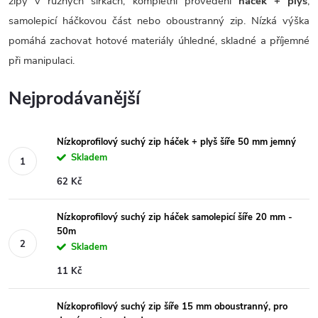
zipy v různých šířkách, kompletní provedení
háček + plyš
,
samolepicí háčkovou část nebo oboustranný zip. Nízká výška
pomáhá zachovat hotové materiály úhledné, skladné a příjemné
při manipulaci.
Nejprodávanější
Nízkoprofilový suchý zip háček + plyš šíře 50 mm jemný
Skladem
62 Kč
Nízkoprofilový suchý zip háček samolepicí šíře 20 mm -
50m
Skladem
11 Kč
Nízkoprofilový suchý zip šíře 15 mm oboustranný, pro