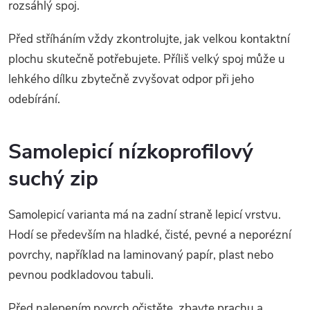
rozsáhlý spoj.
Před stříháním vždy zkontrolujte, jak velkou kontaktní
plochu skutečně potřebujete. Příliš velký spoj může u
lehkého dílku zbytečně zvyšovat odpor při jeho
odebírání.
Samolepicí nízkoprofilový
suchý zip
Samolepicí varianta má na zadní straně lepicí vrstvu.
Hodí se především na hladké, čisté, pevné a neporézní
povrchy, například na laminovaný papír, plast nebo
pevnou podkladovou tabuli.
Před nalepením povrch očistěte, zbavte prachu a