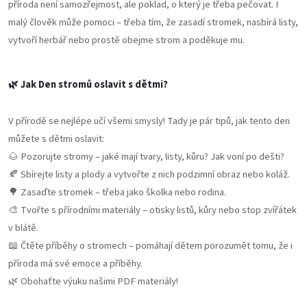
příroda není samozřejmost, ale poklad, o který je třeba pečovat. I
malý člověk může pomoci – třeba tím, že zasadí stromek, nasbírá listy,
vytvoří herbář nebo prostě obejme strom a poděkuje mu.
🌿 Jak Den stromů oslavit s dětmi?
V přírodě se nejlépe učí všemi smysly! Tady je pár tipů, jak tento den
můžete s dětmi oslavit:
🌰 Pozorujte stromy – jaké mají tvary, listy, kůru? Jak voní po dešti?
🍂 Sbírejte listy a plody a vytvořte z nich podzimní obraz nebo koláž.
🌳 Zasaďte stromek – třeba jako školka nebo rodina.
🎨 Tvořte s přírodními materiály – otisky listů, kůry nebo stop zvířátek
v blátě.
📖 Čtěte příběhy o stromech – pomáhají dětem porozumět tomu, že i
příroda má své emoce a příběhy.
🌿 Obohaťte výuku našimi PDF materiály!