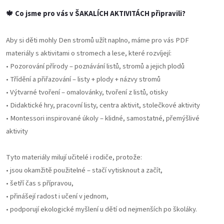
🍁 Co jsme pro vás v ŠAKALÍCH AKTIVITÁCH připravili?
Aby si děti mohly Den stromů užít naplno, máme pro vás PDF
materiály s aktivitami o stromech a lese, které rozvíjejí:
• Pozorování přírody – poznávání listů, stromů a jejich plodů
• Třídění a přiřazování – listy + plody + názvy stromů
• Výtvarné tvoření – omalovánky, tvoření z listů, otisky
• Didaktické hry, pracovní listy, centra aktivit, stolečkové aktivity
• Montessori inspirované úkoly – klidné, samostatné, přemýšlivé
aktivity
Tyto materiály milují učitelé i rodiče, protože:
• jsou okamžitě použitelné – stačí vytisknout a začít,
• šetří čas s přípravou,
• přinášejí radost i učení v jednom,
• podporují ekologické myšlení u dětí od nejmenších po školáky.