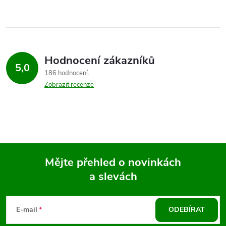
Hodnocení zákazníků
5,0
186 hodnocení
Zobrazit recenze
Mějte přehled o novinkách
a slevách
Z
á
E-mail
ODEBÍRAT