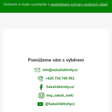
p
Vložením e-mailu souhlasíte s
podmínkami ochrany osobních údajů
a
t
í
info
@
sakaliaktivity.cz
+420 734 745 951
SakaliAktivity.cz/
muj_sakali_svet/
@SakaliAktivitycz