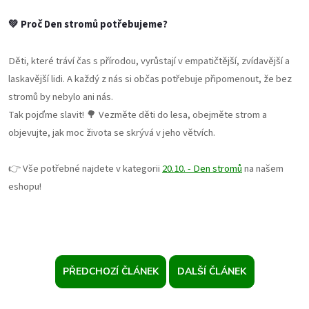
💚 Proč Den stromů potřebujeme?
Děti, které tráví čas s přírodou, vyrůstají v empatičtější, zvídavější a
laskavější lidi. A každý z nás si občas potřebuje připomenout, že bez
stromů by nebylo ani nás.
Tak pojďme slavit! 🌳 Vezměte děti do lesa, obejměte strom a
objevujte, jak moc života se skrývá v jeho větvích.
👉 Vše potřebné najdete v kategorii
20.10. - Den stromů
na našem
eshopu!
PŘEDCHOZÍ ČLÁNEK
DALŠÍ ČLÁNEK