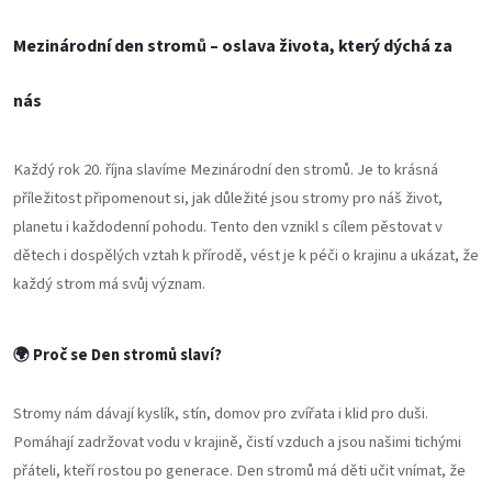
Mezinárodní den stromů – oslava života, který dýchá za
nás
Každý rok 20. října slavíme Mezinárodní den stromů. Je to krásná
příležitost připomenout si, jak důležité jsou stromy pro náš život,
planetu i každodenní pohodu. Tento den vznikl s cílem pěstovat v
dětech i dospělých vztah k přírodě, vést je k péči o krajinu a ukázat, že
každý strom má svůj význam.
🌍 Proč se Den stromů slaví?
Stromy nám dávají kyslík, stín, domov pro zvířata i klid pro duši.
Pomáhají zadržovat vodu v krajině, čistí vzduch a jsou našimi tichými
přáteli, kteří rostou po generace. Den stromů má děti učit vnímat, že