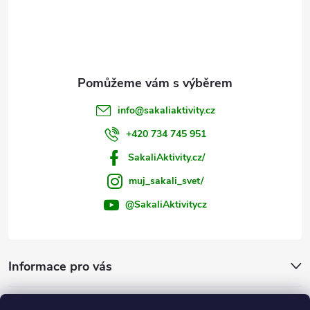
í
info
@
sakaliaktivity.cz
+420 734 745 951
SakaliAktivity.cz/
muj_sakali_svet/
@SakaliAktivitycz
Informace pro vás
Šakalí blog