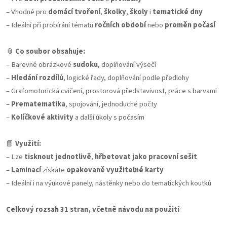
– Vhodné pro
domácí tvoření
,
školky
,
školy
i
tematické dny
– Ideální při probírání tématu
ročních období
nebo
proměn počasí
📎
Co soubor obsahuje:
– Barevné obrázkové
sudoku
, doplňování výsečí
–
Hledání rozdílů
, logické řady, doplňování podle předlohy
– Grafomotorická cvičení, prostorová představivost, práce s barvami
–
Prematematika
, spojování, jednoduché počty
–
Kolíčkové aktivity
a další úkoly s počasím
📘
Využití:
– Lze
tisknout jednotlivě
,
hřbetovat jako pracovní sešit
–
Laminací
získáte
opakovaně využitelné karty
– Ideální i na výukové panely, nástěnky nebo do tematických koutků
Celkový rozsah 31 stran, včetně návodu na použití