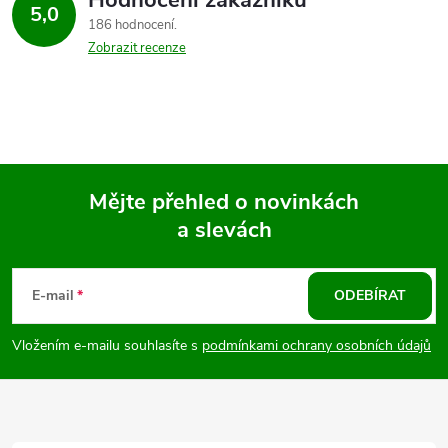
Hodnocení zákazníků
5,0
186 hodnocení
Zobrazit recenze
Mějte přehled o novinkách
a slevách
Z
á
E-mail
ODEBÍRAT
p
Vložením e-mailu souhlasíte s
podmínkami ochrany osobních údajů
a
t