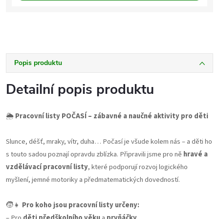
Popis produktu
Detailní popis produktu
🌦️
Pracovní listy POČASÍ – zábavné a naučné aktivity pro děti
Slunce, déšť, mraky, vítr, duha… Počasí je všude kolem nás – a děti ho
s touto sadou poznají opravdu zblízka. Připravili jsme pro ně
hravé a
vzdělávací pracovní listy
, které podporují rozvoj logického
myšlení, jemné motoriky a předmatematických dovedností.
🧒👧
Pro koho jsou pracovní listy určeny:
– Pro
děti předškolního věku
a
prvňáčky