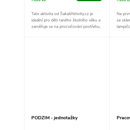
>100 ks
>100 k
Tato aktivita od ŠakalíAktivity.cz je
Na prvn
ideální pro děti raného školního věku a
se sklen
zaměřuje se na procvičování postřehu,
lampičc
jemné motoriky a znalosti...
rázem s
PODZIM - jednotažky
Praco