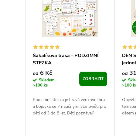
p
p
i
r
s
o
p
d
Šakalíkova trasa - PODZIMNÍ
DEN S
STEZKA
jedno
r
u
6 Kč
31
od
od
ZOBRAZIT
o
Skladem
Skl
k
>100 ks
>100 k
d
t
Podzimní stezka je hravá venkovní hra
Objevte
a bojovka se 7 naučnými stanovišti pro
témate
u
ů
děti od 3 do 8 let. Děti poznávají
dětem r
podzimní přírodu, plní jednoduché...
koordin
k
tužky....