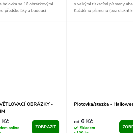
 a bojovka se 16 obrázkovými
s velkými tiskacími písmeny abe
ro předškoláky a budoucí
Každému písmenu (bez diakritiky
y. Děti od 4 do 6 let hravou
věnovaná jedna celá stránka, kter
..
VĚTLOVACÍ OBRÁZKY -
Plotovka/stezka - Hallowe
IM
 Kč
6 Kč
od
ZOBRAZIT
ZOBR
adem online
Skladem