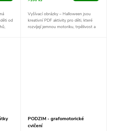
>100 ks
vná
Vyšívací obrázky – Halloween jsou
děti od
kreativní PDF aktivity pro děti, které
hů,
rozvíjejí jemnou motoriku, trpělivost a
ete...
koordinaci oka a ruky. Tento...
átky
PODZIM - grafomotorické
cvičení