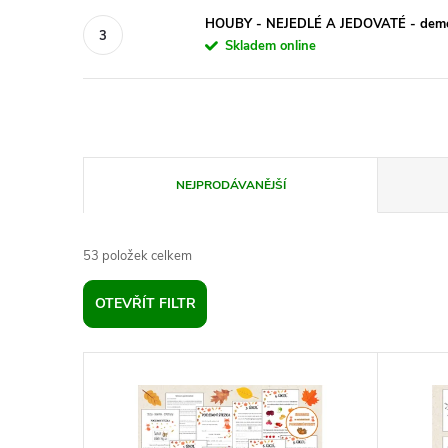
HOUBY - NEJEDLÉ A JEDOVATÉ - demon
Skladem online
Ř
NEJPRODÁVANĚJŠÍ
a
53
položek celkem
z
OTEVŘÍT FILTR
e
V
n
ý
í