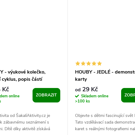
 - výukové kolečko,
HOUBY - JEDLÉ - demonst
í cyklus, popis částí
karty
 Kč
29 Kč
od
ZOBRAZIT
ZOBR
adem online
Skladem online
s
>100 ks
tivita od ŠakalíAktivity.cz je
Objevte s dětmi fascinující svět
 k zábavnému seznámení s
Tato vzdělávací sada demonstra
. Dítě díky aktivitě získává
karet s reálnými fotografiemi na