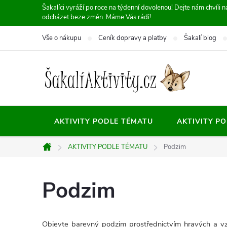
Přejít
Šakalíci vyráží po roce na týdenní dovolenou! Dejte nám chvíli
odcházet beze změn. Máme Vás rádi!
na
obsah
Vše o nákupu
Ceník dopravy a platby
Šakalí blog
AKTIVITY PODLE TÉMATU
AKTIVITY P
AKTIVITY PODLE TÉMATU
Podzim
Domů
Podzim
Objevte barevný podzim prostřednictvím hravých a vzd