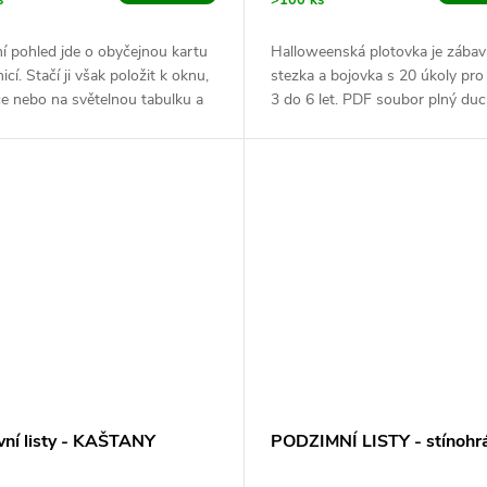
s
>100 ks
í pohled jde o obyčejnou kartu
Halloweenská plotovka je zába
icí. Stačí ji však položit k oknu,
stezka a bojovka s 20 úkoly pro 
e nebo na světelnou tabulku a
3 do 6 let. PDF soubor plný duc
e objeví skrytý...
dýní, čarodějnic a pavouků využij
vní listy - KAŠTANY
PODZIMNÍ LISTY - stínohr