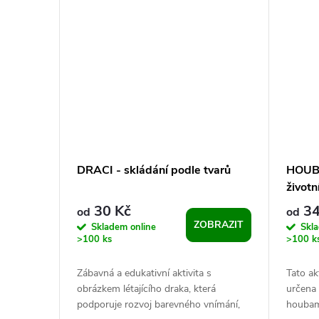
t
ů
DRACI - skládání podle tvarů
HOUBY
životn
30 Kč
34
od
od
ZOBRAZIT
Skladem online
Skl
>100 ks
>100 k
Zábavná a edukativní aktivita s
Tato ak
obrázkem létajícího draka, která
určena
podporuje rozvoj barevného vnímání,
houbami