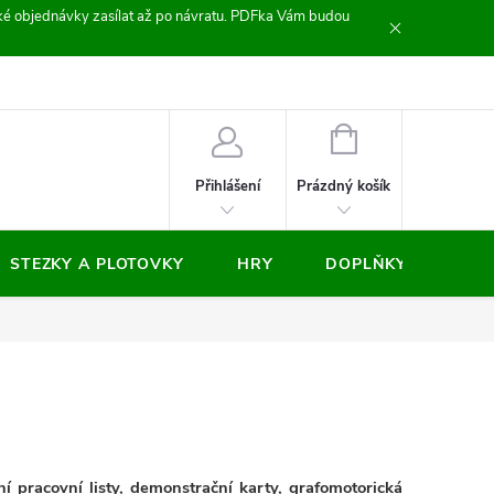
zické objednávky zasílat až po návratu. PDFka Vám budou
nocení obchodu
NÁKUPNÍ
KOŠÍK
Prázdný košík
Přihlášení
STEZKY A PLOTOVKY
HRY
DOPLŇKY
VÝP
í pracovní listy, demonstrační karty, grafomotorická