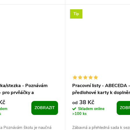
 životního cyklu houby,
karet hub, které běžně rostou v..
..
Tip
vka/stezka - Poznávám
Pracovní listy - ABECEDA 
- pro prvňáčky a
předlohové karty k doplněn
koláky
Kč
38 Kč
od
ZOBRAZIT
ZOBR
adem
Skladem online
s
>100 ks
ka Poznávám školu je naučná
Zábavná a přehledná sada k se