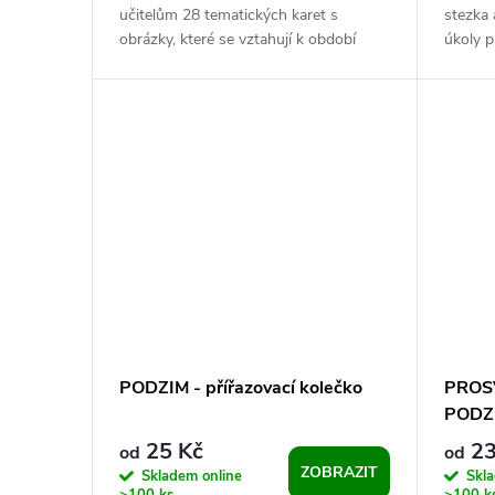
učitelům 28 tematických karet s
stezka
obrázky, které se vztahují k období
úkoly p
podzimu. Aktivita je jednoduchá na...
prvňáčk
formou.
PODZIM - přířazovací kolečko
PROS
PODZ
25 Kč
23
od
od
ZOBRAZIT
Skladem online
Skl