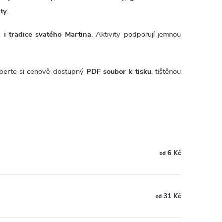
ity
.
n i tradice svatého Martina
. Aktivity podporují jemnou
Vyberte si cenově dostupný
PDF soubor k tisku
, tištěnou
6 Kč
od
31 Kč
od