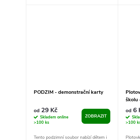
prostorové představivosti a jemné
znalost
motoriky....
skladby.
PODZIM - demonstrační karty
Ploto
školu 
předš
29 Kč
6 
od
od
ZOBRAZIT
Skladem online
Skl
>100 ks
>100 k
Tento podzimní soubor nabízí dětem i
Plotov