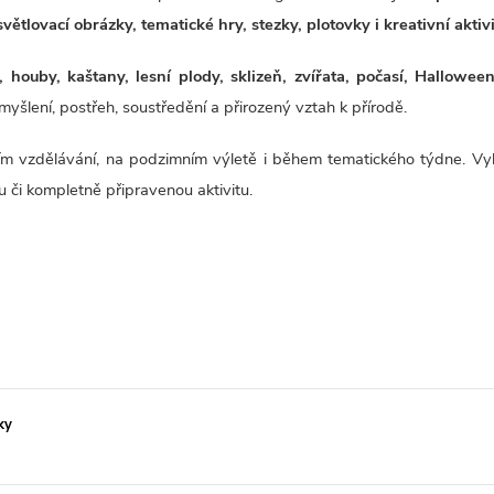
světlovací obrázky, tematické hry, stezky, plotovky i kreativní aktiv
, houby, kaštany, lesní plody, sklizeň, zvířata, počasí, Hallowee
 myšlení, postřeh, soustředění a přirozený vztah k přírodě.
mácím vzdělávání, na podzimním výletě i během tematického týdne. 
či kompletně připravenou aktivitu.
ky