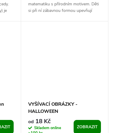
cedy.
matematiku s přírodním motivem. Děti
) je
si při ní zábavnou formou upevňují
á...
představu o číslech a množství....
en
VYŠÍVACÍ OBRÁZKY -
HALLOWEEN
18 Kč
od
AZIT
ZOBRAZIT
Skladem online