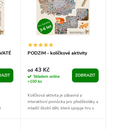
OVATÉ
PODZIM - kolíčkové aktivity
43 Kč
od
AZIT
ZOBRAZIT
Skladem online
>100 ks
Kolíčková aktivita je zábavná a
interaktivní pomůcka pro předškoláky a
i
mladší školní děti, která spojuje hru s
ostou v
učením. Děti zaznačují správnou...