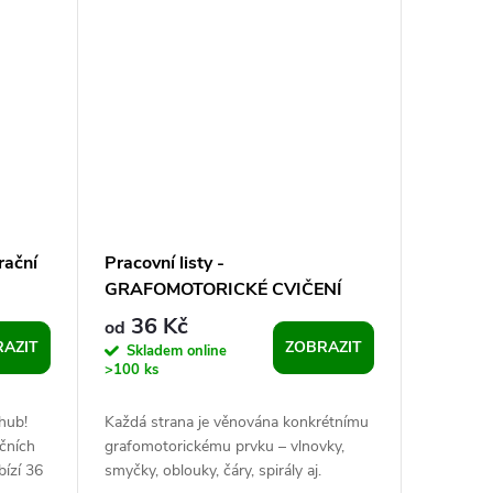
rační
Pracovní listy -
GRAFOMOTORICKÉ CVIČENÍ
36 Kč
od
AZIT
ZOBRAZIT
Skladem online
>100 ks
 hub!
Každá strana je věnována konkrétnímu
čních
grafomotorickému prvku – vlnovky,
bízí 36
smyčky, oblouky, čáry, spirály aj.