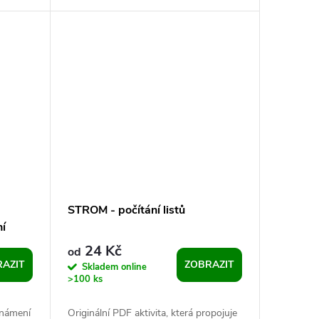
.
Barevný obrázek v záhlaví každého
listu...
-
STROM - počítání listů
í
24 Kč
od
AZIT
ZOBRAZIT
Skladem online
>100 ks
známení
Originální PDF aktivita, která propojuje