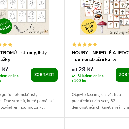
TROMŮ - stromy, listy -
HOUBY - NEJEDLÉ A JED
tažky
- demonstrační karty
 Kč
29 Kč
od
ZOBRAZIT
ZOBR
adem online
Skladem online
s
>100 ks
 grafomotorické listy s
Objevte fascinující svět hub
m Dne stromů, které pomáhají
prostřednictvím sady 32
ozvíjet jemnou motoriku,
demonstračních karet s reálným
aci oka a ruky a správný úchop
fotografiemi hub, které běžně r
lesích České republiky....