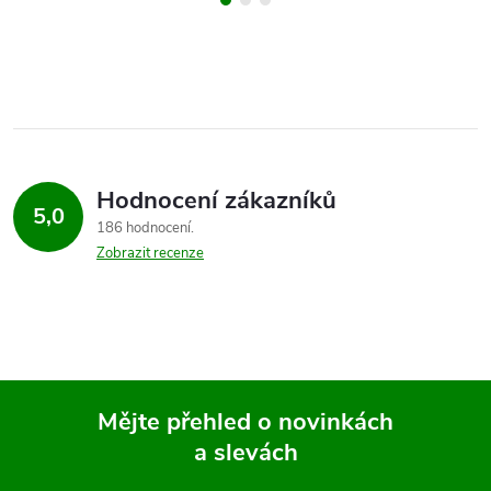
Hodnocení zákazníků
5,0
186 hodnocení
Zobrazit recenze
Mějte přehled o novinkách
a slevách
Z