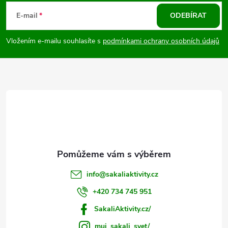
á
E-mail
ODEBÍRAT
p
Vložením e-mailu souhlasíte s
podmínkami ochrany osobních údajů
a
t
í
info
@
sakaliaktivity.cz
+420 734 745 951
SakaliAktivity.cz/
muj_sakali_svet/