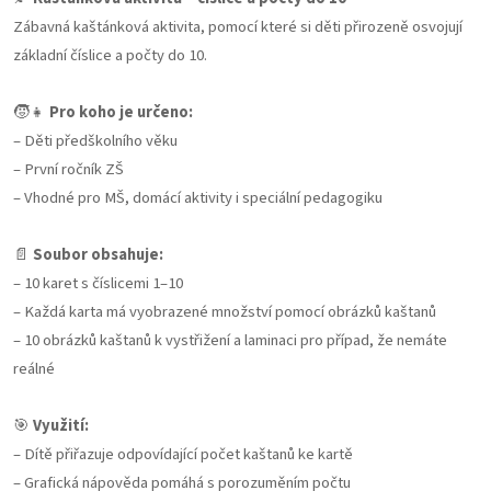
Zábavná kaštánková aktivita, pomocí které si děti přirozeně osvojují
základní číslice a počty do 10.
🧒👧
Pro koho je určeno:
– Děti předškolního věku
– První ročník ZŠ
– Vhodné pro MŠ, domácí aktivity i speciální pedagogiku
📄
Soubor obsahuje:
– 10 karet s číslicemi 1–10
– Každá karta má vyobrazené množství pomocí obrázků kaštanů
– 10 obrázků kaštanů k vystřižení a laminaci pro případ, že nemáte
reálné
🎯
Využití:
– Dítě přiřazuje odpovídající počet kaštanů ke kartě
– Grafická nápověda pomáhá s porozuměním počtu