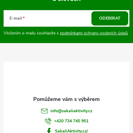
Z
á
E-mail
ODEBÍRAT
p
Vložením e-mailu souhlasíte s
podmínkami ochrany osobních údajů
a
t
í
info
@
sakaliaktivity.cz
+420 734 745 951
SakaliAktivity.cz/