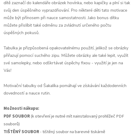
dítě zaznačí do kalendáře obrázek hovínka, nebo kapičky a plní si tak
svůj den úspěšného vyprazdňování. Pro některé děti tato motivace
může být přínosem při nauce samostatnosti. Jako bonus dítku
můžete přislíbit také odměnu za zvládnutí určeného počtu
úspěšných pokusů.
Tabulka je přizpůsobená opakovatelnému použití, jelikož se obrázky
přiřazují pomocí suchého zipu. Můžete obrázky ale také lepit, využít
své samolepky, nebo odškrtávat úspěchy fixou - využití je jen na
Vás!
Motivační tabulky od Šakalíka pomáhají ve získávání každodenních
dovedností a nauce rutin.
Možnosti nákupu:
PDF SOUBOR
(k otevření je nutné mít nainstalovaný prohlížeč PDF
souborů)
TIŠTĚNÝ SOUBOR
- tištěný soubor na barevné tiskárně