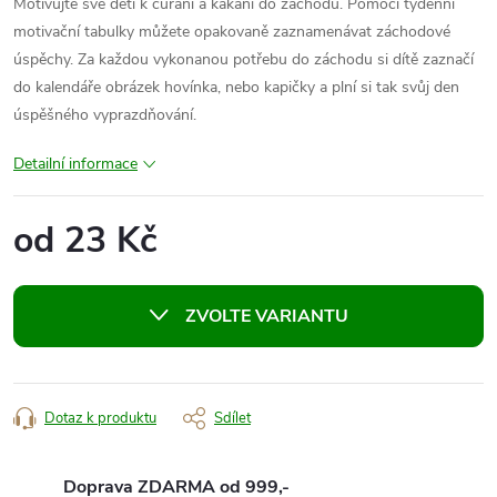
Motivujte své děti k čůrání a kakání do záchodu. Pomocí týdenní
motivační tabulky můžete opakovaně zaznamenávat záchodové
úspěchy. Za každou vykonanou potřebu do záchodu si dítě zaznačí
do kalendáře obrázek hovínka, nebo kapičky a plní si tak svůj den
úspěšného vyprazdňování.
Detailní informace
od
23 Kč
Měrná
cena:
ZVOLTE VARIANTU
Dotaz k produktu
Sdílet
Doprava ZDARMA od 999,-