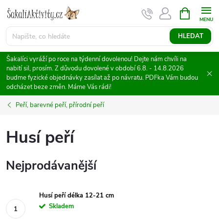
Přejít
NÁKUPNÍ
KOŠÍK
na
obsah
HLEDAT
Šakalíci vyráží po roce na týdenní dovolenou! Dejte nám chvíli na
nabití sil, prosím. Z důvodu dovolené v období 6.8. - 14.8.2026
budme fyzické objednávky zasílat až po návratu. PDFka Vám budou
odcházet beze změn. Máme Vás rádi!
Peří, barevné peří, přírodní peří
Husí peří
Nejprodávanější
Husí peří délka 12-21 cm
Skladem