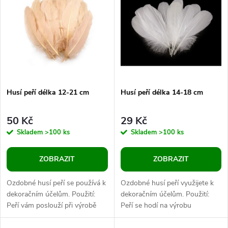
ý
Abecedně
e
p
n
i
í
s
p
Husí peří délka 12-21 cm
Husí peří délka 14-18 cm
p
r
50 Kč
29 Kč
r
Skladem
>100 ks
Skladem
>100 ks
o
o
ZOBRAZIT
ZOBRAZIT
d
d
Ozdobné husí peří se používá k
Ozdobné husí peří využijete k
u
dekoračním účelům. Použití:
dekoračním účelům. Použití:
Peří vám poslouží při výrobě
Peří se hodí na výrobu
u
fascinátorů, klobouků,
fascinátorů, klobouků,
karnevalových nebo
karnevalových nebo divadelních