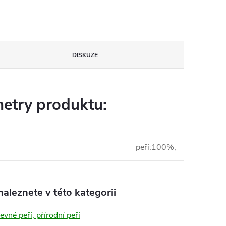
DISKUZE
etry produktu:
peří:100%,
aleznete v této kategorii
revné peří, přírodní peří