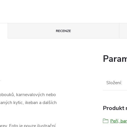
RECENZE
Param
.
Složení
:
klobouků, karnevalových nebo
ných kytic, ikeban a dalších
Produkt n
Peří, ba
v. Foto je pouze ilustrační.