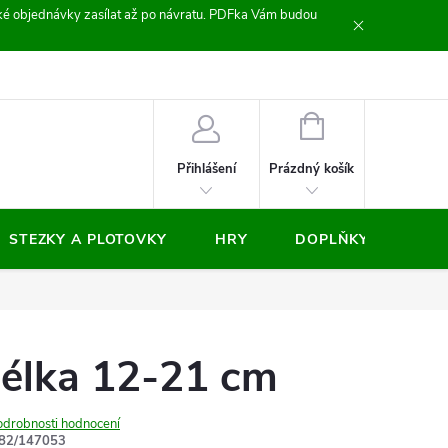
zické objednávky zasílat až po návratu. PDFka Vám budou
nocení obchodu
NÁKUPNÍ
KOŠÍK
Prázdný košík
Přihlášení
STEZKY A PLOTOVKY
HRY
DOPLŇKY
VÝP
délka 12-21 cm
odrobnosti hodnocení
82/147053