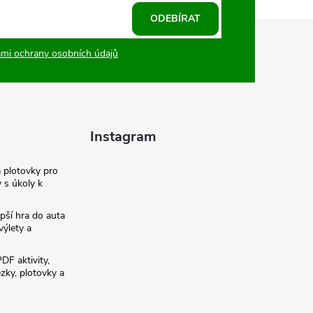
ODEBÍRAT
mi ochrany osobních údajů
Instagram
a plotovky pro
y s úkoly k
pší hra do auta
výlety a
PDF aktivity,
ezky, plotovky a