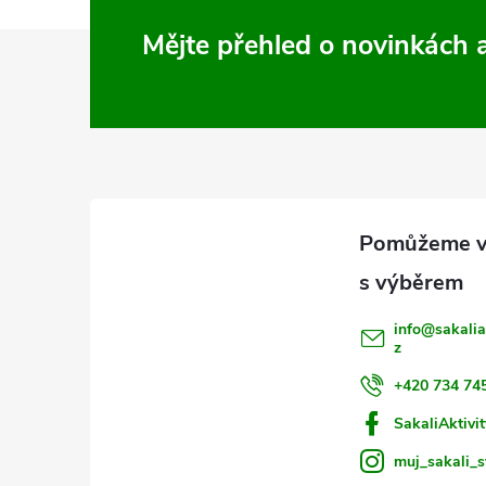
Z
Mějte přehled o novinkách
á
p
a
t
í
info
@
sakalia
z
+420 734 74
SakaliAktivit
muj_sakali_s