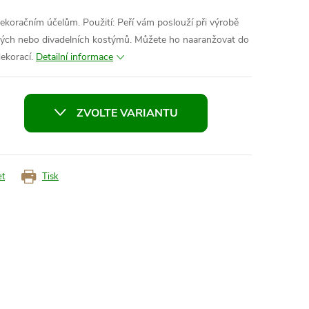
ekoračním účelům. Použití: Peří vám poslouží při výrobě
ových nebo divadelních kostýmů. Můžete ho naaranžovat do
dekorací.
Detailní informace
ZVOLTE VARIANTU
et
Tisk