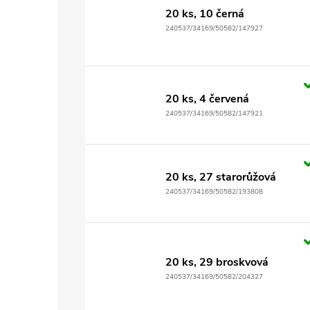
20 ks, 10 černá
240537/34169/50582/147927
20 ks, 4 červená
240537/34169/50582/147921
20 ks, 27 starorůžová
240537/34169/50582/193808
20 ks, 29 broskvová
240537/34169/50582/204327