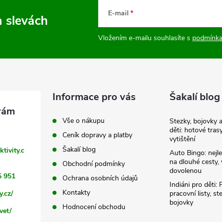
E-mail
a slevách
Vložením e-mailu souhlasíte s
podmínka
Informace pro vás
Šakalí blog
Vše o nákupu
Stezky, bojovky 
děti: hotové tras
Ceník dopravy a platby
vytištění
Šakalí blog
ktivity.c
Auto Bingo: nejle
na dlouhé cesty, 
Obchodní podmínky
dovolenou
5 951
Ochrana osobních údajů
Indiáni pro děti: 
Kontakty
y.cz/
pracovní listy, st
bojovky
Hodnocení obchodu
vet/