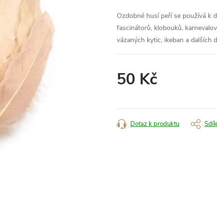
Ozdobné husí peří se používá k d
fascinátorů, klobouků, karneval
vázaných kytic, ikeban a dalších 
50 Kč
Měrná
cena:
Dotaz k produktu
Sdíl