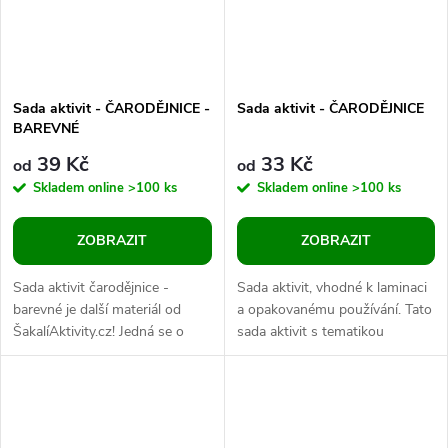
Sada aktivit - ČARODĚJNICE -
Sada aktivit - ČARODĚJNICE
BAREVNÉ
39 Kč
33 Kč
od
od
Skladem online
>100 ks
Skladem online
>100 ks
ZOBRAZIT
ZOBRAZIT
Sada aktivit čarodějnice -
Sada aktivit, vhodné k laminaci
barevné je další materiál od
a opakovanému používání. Tato
ŠakalíAktivity.cz! Jedná se o
sada aktivit s tematikou
úplně jiný materiál než původní
čerodějnic, pavučinek a
pracovní listy čarodějnice -...
pavouků zabaví kluky i holky...