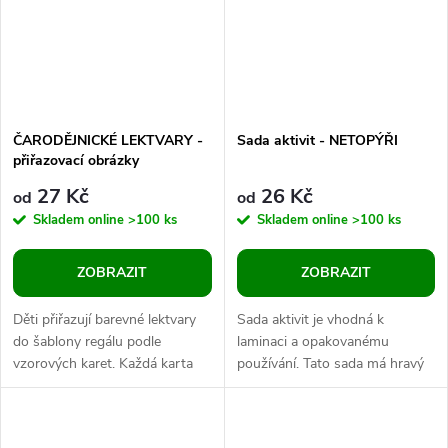
ČARODĚJNICKÉ LEKTVARY -
Sada aktivit - NETOPÝŘI
přiřazovací obrázky
27 Kč
26 Kč
od
od
Skladem online
>100 ks
Skladem online
>100 ks
ZOBRAZIT
ZOBRAZIT
Děti přiřazují barevné lektvary
Sada aktivit je vhodná k
do šablony regálu podle
laminaci a opakovanému
vzorových karet. Každá karta
používání. Tato sada má hravý
přináší jinou kombinaci, takže
motiv netopýrů a je určena pro
se rozhodně nudit nebudou!...
milovníky těchto zvířat, malé
Batmany,...