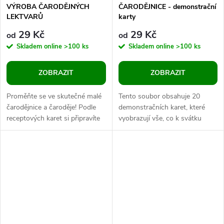
VÝROBA ČARODĚJNÝCH
ČARODĚJNICE - demonstrační
LEKTVARŮ
karty
29 Kč
29 Kč
od
od
Skladem online
>100 ks
Skladem online
>100 ks
ZOBRAZIT
ZOBRAZIT
Proměňte se ve skutečné malé
Tento soubor obsahuje 20
čarodějnice a čaroděje! Podle
demonstračních karet, které
receptových karet si připravíte
vyobrazují vše, co k svátku
kouzelné lektvary z magických
čarodějnic a postavě
přísad – zábavná hra na...
čarodějnice patří – kotlík, koště,
věštecká...