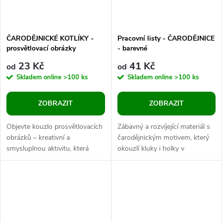
ČARODĚJNICKÉ KOTLÍKY -
Pracovní listy - ČARODĚJNICE
prosvětlovací obrázky
- barevné
23 Kč
41 Kč
od
od
Skladem online
>100 ks
Skladem online
>100 ks
ZOBRAZIT
ZOBRAZIT
Objevte kouzlo prosvětlovacích
Zábavný a rozvíjející materiál s
obrázků – kreativní a
čarodějnickým motivem, který
smysluplnou aktivitu, která
okouzlí kluky i holky v
zaujme děti i dospělé. Na první
předškolním věku! Tato sada
pohled obyčejná karta s
navazuje na oblíbené
ilustrací...
čarodějné...