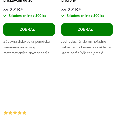
přiřazování do 10
předlohy
27 Kč
27 Kč
od
od
Skladem online
>100 ks
Skladem online
>100 ks
ZOBRAZIT
ZOBRAZIT
Zábavná didaktická pomůcka
Jednoduchá, ale mimořádně
zaměřená na rozvoj
zábavná Halloweenská aktivita,
matematických dovedností a
která potěší všechny malé
počítání do 10. Aktivita je
fanoušky strašidelné zábavy!
ideální pro předškoláky nebo
Skládací hra s dýněmi od...
mladší školáky,...