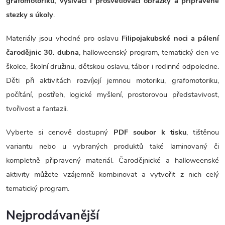
grafomotoriku, vyšívací i prosvětlovací obrázky a připravené
stezky s úkoly
.
Materiály jsou vhodné pro oslavu
Filipojakubské noci a pálení
čarodějnic 30. dubna
, halloweenský program, tematický den ve
školce, školní družinu, dětskou oslavu, tábor i rodinné odpoledne.
Děti při aktivitách rozvíjejí jemnou motoriku, grafomotoriku,
počítání, postřeh, logické myšlení, prostorovou představivost,
tvořivost a fantazii.
Vyberte si cenově dostupný
PDF soubor k tisku
, tištěnou
variantu nebo u vybraných produktů také laminovaný či
kompletně připravený materiál. Čarodějnické a halloweenské
aktivity můžete vzájemně kombinovat a vytvořit z nich celý
tematický program.
Nejprodávanější