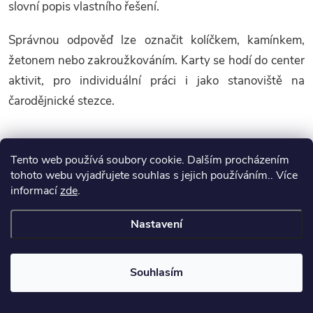
slovní popis vlastního řešení.
Správnou odpověď lze označit kolíčkem, kamínkem,
žetonem nebo zakroužkováním. Karty se hodí do center
aktivit, pro individuální práci i jako stanoviště na
čarodějnické stezce.
Čarodějnické kotlíky –
Tento web používá soubory cookie. Dalším procházením
prosvětlovací obrázky
tohoto webu vyjadřujete souhlas s jejich používáním.. Více
informací
zde
.
Tajemné objevování pomocí světla nabízejí
Nastavení
Čarodějnické kotlíky – prosvětlovací obrázky
.
Na první pohled dítě vidí obrázek čarodějnického
Souhlasím
kotlíku. Po přiložení k oknu, lampě, baterce nebo
světelnému panelu se objeví ukrytý obsah.