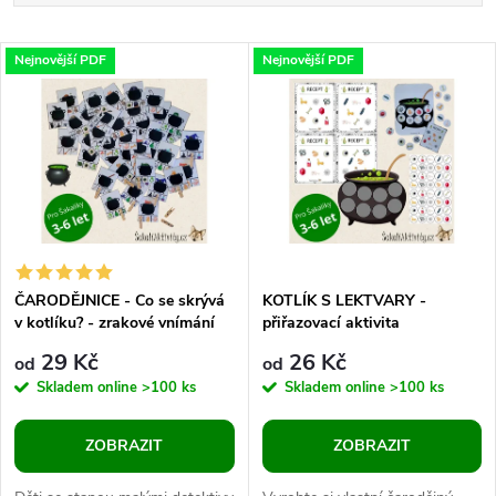
a
Nejlevnější
V
Nejnovější PDF
Nejnovější PDF
Nejdražší
z
ý
Abecedně
e
p
n
i
í
s
p
ČARODĚJNICE - Co se skrývá
KOTLÍK S LEKTVARY -
v kotlíku? - zrakové vnímání
přiřazovací aktivita
p
r
29 Kč
26 Kč
od
od
r
Skladem online
>100 ks
Skladem online
>100 ks
o
o
ZOBRAZIT
ZOBRAZIT
d