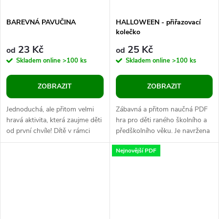
BAREVNÁ PAVUČINA
HALLOWEEN - přiřazovací
kolečko
23 Kč
25 Kč
od
od
Skladem online
>100 ks
Skladem online
>100 ks
ZOBRAZIT
ZOBRAZIT
Jednoduchá, ale přitom velmi
Zábavná a přitom naučná PDF
hravá aktivita, která zaujme děti
hra pro děti raného školního a
od první chvíle! Dítě v rámci
předškolního věku. Je navržena
aktivity trénuje prostorovou
tak, aby podporovala rozvoj
Nejnovější PDF
představivost, rozvíjí...
jemné motoriky, postřehu,...