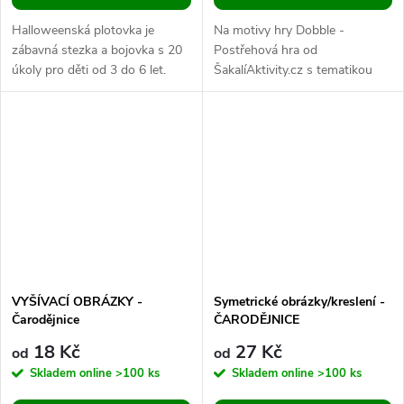
Halloweenská plotovka je
Na motivy hry Dobble -
zábavná stezka a bojovka s 20
Postřehová hra od
úkoly pro děti od 3 do 6 let.
ŠakalíAktivity.cz s tematikou
PDF soubor plný duchů, dýní,
Čarodějnic pro děti od věku tří
čarodějnic a pavouků využijete...
let. 32 karet s hravými obrázky.
Soubor je...
VYŠÍVACÍ OBRÁZKY -
Symetrické obrázky/kreslení -
Čarodějnice
ČARODĚJNICE
18 Kč
27 Kč
od
od
Skladem online
>100 ks
Skladem online
>100 ks