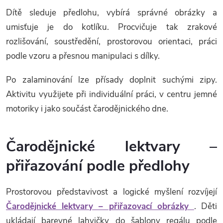
Dítě sleduje předlohu, vybírá správné obrázky a
umisťuje je do kotlíku. Procvičuje tak zrakové
rozlišování, soustředění, prostorovou orientaci, práci
podle vzoru a přesnou manipulaci s dílky.
Po zalaminování lze přísady doplnit suchými zipy.
Aktivitu využijete při individuální práci, v centru jemné
motoriky i jako součást čarodějnického dne.
Čarodějnické lektvary –
přiřazování podle předlohy
Prostorovou představivost a logické myšlení rozvíjejí
Čarodějnické lektvary – přiřazovací obrázky
. Děti
ukládají barevné lahvičky do šablony regálu podle