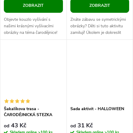
ZOBRAZIT
ZOBRAZIT
Objevte kouzlo vyšívání s
Znáte zábavu se symetrickými
našimi krásnými vyšívacími
obrázky? Děti si tuto aktivitu
obrázky na téma čarodějnice!
zamilují! Úkolem je dokreslit
Tento produkt nabízí dětem
druhou polovinu obrázku do
zábavný způsob, jak rozvíjet
mřížky podle předlohy – a to...
jemnou...
Šakalíkova trasa -
Sada aktivit - HALLOWEEN
ČARODĚJNICKÁ STEZKA
43 Kč
31 Kč
od
od
Skladem online
>100 ks
Skladem online
>100 ks