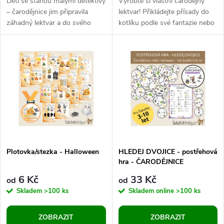
d
Děti se stanou malými detektivy
Vyrobte si vlastní čarodějný
u
– čarodějnice jim připravila
lektvar! Přikládejte přísady do
záhadný lektvar a do svého
kotlíku podle své fantazie nebo
u
kotlíku něco schovala. Úkolem
podle některé ze 20
k
dítěte je rozpoznat, co se...
předlohových karet. Skvělá...
k
t
t
ů
ů
Plotovka/stezka - Halloween
HLEDEJ DVOJICE - postřehová
hra - ČARODĚJNICE
6 Kč
33 Kč
od
od
Skladem
>100 ks
Skladem online
>100 ks
ZOBRAZIT
ZOBRAZIT