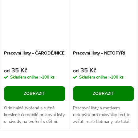
Pracovní listy - ČARODĚJNICE
Pracovní listy - NETOPÝŘI
35 Kč
35 Kč
od
od
Skladem online
>100 ks
Skladem online
>100 ks
ZOBRAZIT
ZOBRAZIT
Originálně tvořené a ručně
Pracovní listy s motivem
kreslené černobílé pracovní listy
netopýrů pro milovníky těchto
s návody na tvoření s dětmi.
zvířat, malé Batmany, ale také
Pracovní listy provází
jako připomínka Mezinárodního
čarodějnický motiv.
dne netopýrů, který se slaví...