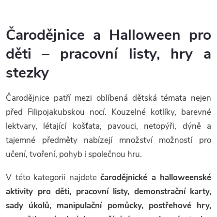
O
v
Čarodějnice a Halloween pro
l
děti – pracovní listy, hry a
á
stezky
d
Čarodějnice patří mezi oblíbená dětská témata nejen
a
před Filipojakubskou nocí. Kouzelné kotlíky, barevné
c
lektvary, létající košťata, pavouci, netopýři, dýně a
tajemné předměty nabízejí množství možností pro
í
učení, tvoření, pohyb i společnou hru.
p
V této kategorii najdete
čarodějnické a halloweenské
r
aktivity pro děti, pracovní listy, demonstrační karty,
v
sady úkolů, manipulační pomůcky, postřehové hry,