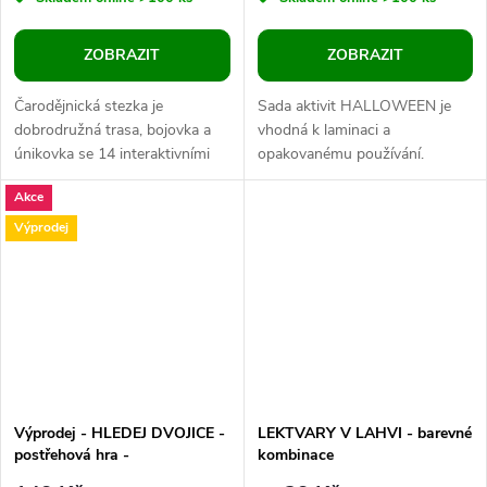
ZOBRAZIT
ZOBRAZIT
Čarodějnická stezka je
Sada aktivit HALLOWEEN je
dobrodružná trasa, bojovka a
vhodná k laminaci a
únikovka se 14 interaktivními
opakovanému používání.
úkoly pro děti od 3 do 10 let.
Šakalíaktivity.cz přichází s
Akce
Děti plní pohybové, logické i...
halloweenským motivem
čarodějnic, dýní a dalších...
Výprodej
Výprodej - HLEDEJ DVOJICE -
LEKTVARY V LAHVI - barevné
postřehová hra -
kombinace
ČARODĚJNICE - KOMPLET