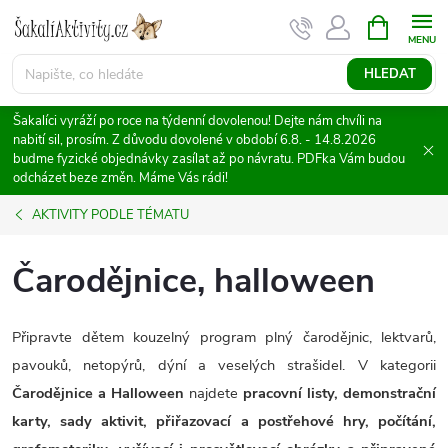
Přejít
NÁKUPNÍ
KOŠÍK
na
obsah
HLEDAT
Šakalíci vyráží po roce na týdenní dovolenou! Dejte nám chvíli na
nabití sil, prosím. Z důvodu dovolené v období 6.8. - 14.8.2026
budme fyzické objednávky zasílat až po návratu. PDFka Vám budou
odcházet beze změn. Máme Vás rádi!
AKTIVITY PODLE TÉMATU
Čarodějnice, halloween
Připravte dětem kouzelný program plný čarodějnic, lektvarů,
pavouků, netopýrů, dýní a veselých strašidel. V kategorii
Čarodějnice a Halloween
najdete
pracovní listy, demonstrační
karty, sady aktivit, přiřazovací a postřehové hry, počítání,