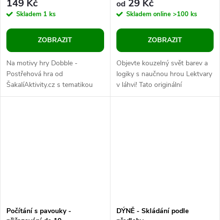
149 Kč
29 Kč
od
Skladem
1 ks
Skladem online
>100 ks
ZOBRAZIT
ZOBRAZIT
Na motivy hry Dobble -
Objevte kouzelný svět barev a
Postřehová hra od
logiky s naučnou hrou Lektvary
ŠakalíAktivity.cz s tematikou
v láhvi! Tato originální
Čarodějnic pro děti od věku tří
didaktická pomůcka přináší
let. 32 karet s hravými obrázky.
zábavu i učení v jednom –
Soubor je...
ideální...
Počítání s pavouky -
DÝNĚ - Skládání podle