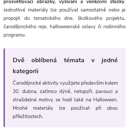
prosvětlovací obrázky, vyšívání a venkovní stezky
.
k
Jednotlivé materiály lze používat samostatně nebo je
y
propojit do tematického dne, školkového projektu,
v
čarodějnického reje, halloweenské oslavy či rodinného
programu.
ý
p
Dvě oblíbená témata v jedné
i
kategorii
s
Čarodějnické aktivity využijete především kolem
u
30. dubna, zatímco dýně, netopýři, pavouci a
strašidelné motivy se hodí také na Halloween.
Mnohé materiály lze používat při obou
příležitostech.