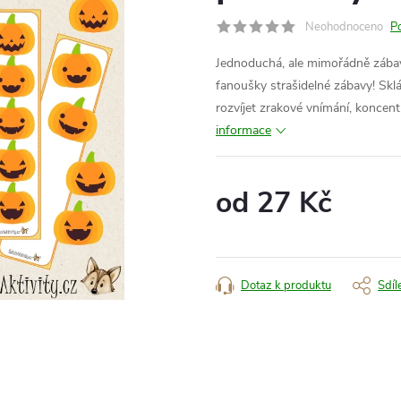
Neohodnoceno
P
Jednoduchá, ale mimořádně zábav
fanoušky strašidelné zábavy! Skl
rozvíjet zrakové vnímání, koncent
informace
od
27 Kč
Měrná
cena:
Dotaz k produktu
Sdíl