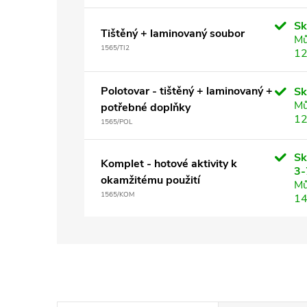
S
Tištěný + laminovaný soubor
Mů
1565/TI2
12
Polotovar - tištěný + laminovaný +
S
Mů
potřebné doplňky
12
1565/POL
Sk
Komplet - hotové aktivity k
3-
okamžitému použití
Mů
1565/KOM
14