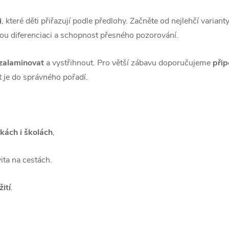
i
, které děti přiřazují podle předlohy. Začněte od nejlehčí varian
ovou diferenciaci a schopnost přesného pozorování.
zalaminovat
a vystřihnout. Pro větší zábavu doporučujeme
přip
t je do správného pořadí.
kách i školách
,
vita na cestách.
ití
.