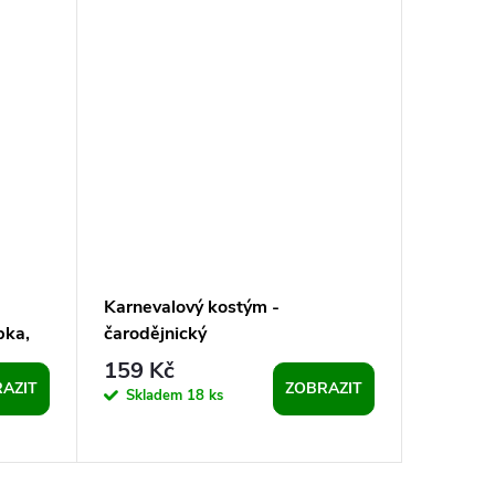
Karnevalový kostým -
Suchý z
bka,
čarodějnický
Ø15 mm,
159 Kč
37 Kč
AZIT
ZOBRAZIT
Skladem
18 ks
Sklad
>100 ks