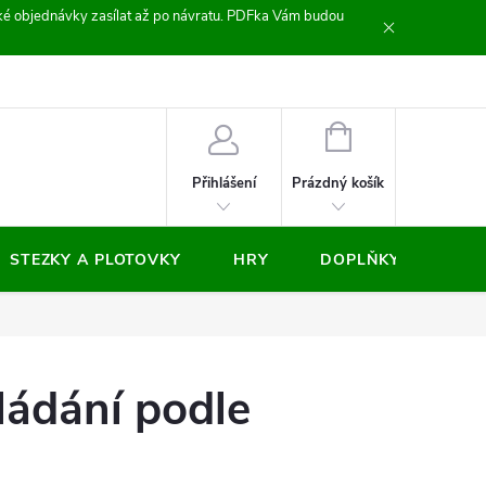
zické objednávky zasílat až po návratu. PDFka Vám budou
nocení obchodu
NÁKUPNÍ
KOŠÍK
Prázdný košík
Přihlášení
STEZKY A PLOTOVKY
HRY
DOPLŇKY
VÝP
ládání podle