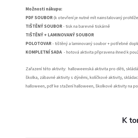
Možnosti nákupu:
PDF SOUBOR
(k otevření je nutné mít nainstalovaný prohlí
TIŠTĚNÝ SOUBOR
- tisk na barevné tiskárně
TIŠTĚNÝ + LAMINOVANÝ SOUBOR
POLOTOVAR
- tištěný a laminovaný soubor + potřebné dop
KOMPLETNÍ SADA
- hotová aktivita připravena ihned k použ
Zařazení této aktivity: halloweenská aktivita pro děti, sklád
školka, zábavné aktivity s dýněmi, kolíčkové aktivity, skládac
halloween, pdf ke stažení halloween, školkové aktivity na p
K to