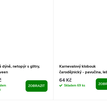
á dýně, netopýr s glitry,
Karnevalový klobouk
ween
čarodějnický - pavučina, le
netopýr, dýně, čarodějnice
č
64 Kč
ZOBR
adem
Skladem
69 ks
ZOBRAZIT
s