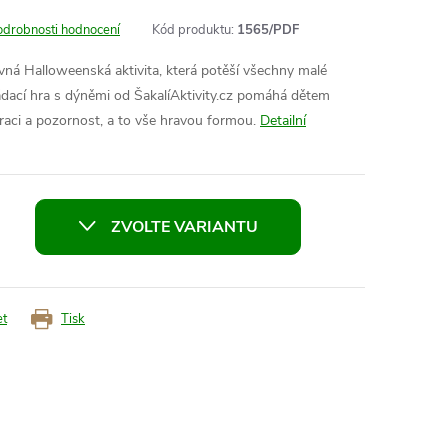
odrobnosti hodnocení
Kód produktu:
1565/PDF
ná Halloweenská aktivita, která potěší všechny malé
ádací hra s dýněmi od ŠakalíAktivity.cz pomáhá dětem
raci a pozornost, a to vše hravou formou.
Detailní
ZVOLTE VARIANTU
et
Tisk