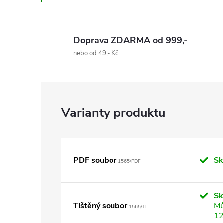
Doprava ZDARMA od 999,-
nebo od 49,- Kč
PDF soubor
Sk
1565/PDF
S
Tištěný soubor
Mů
1565/TI
12