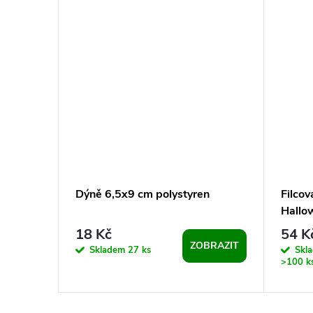
ečka
Dýně 6,5x9 cm polystyren
Filcov
Hallo
18 Kč
54 K
ZOBRAZIT
Skladem
27 ks
Skl
KOŠÍKU
>100 k