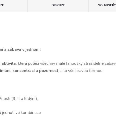
ZE
DISKUZE
SOUVISEJÍ
í a zábava v jednom!
aktivita
, která potěší všechny malé fanoušky strašidelné zábav
nímání, koncentraci a pozornost
, a to vše hravou formou.
nosti (3, 4 a 5 dýní),
dá jednotlivé kombinace.