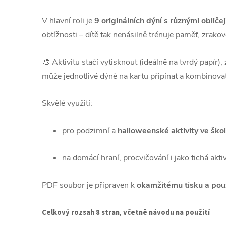
V hlavní roli je
9 originálních dýní s různými obličej
obtížnosti – dítě tak nenásilně trénuje paměť, zrak
🎨 Aktivitu stačí vytisknout (ideálně na tvrdý papír),
může jednotlivé dýně na kartu připínat a kombinova
Skvělé využití:
pro podzimní a
halloweenské aktivity ve škol
na domácí hraní, procvičování i jako tichá akti
PDF soubor je připraven k
okamžitému tisku a použ
Celkový rozsah 8 stran
,
včetně návodu na použití