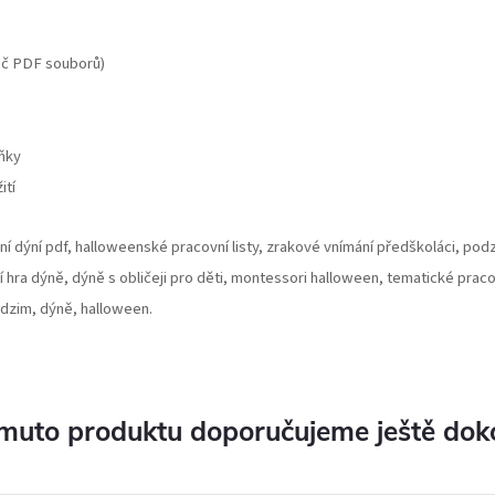
žeč PDF souborů)
lňky
ití
ání dýní pdf, halloweenské pracovní listy, zrakové vnímání předškoláci, pod
í hra dýně, dýně s obličeji pro děti, montessori halloween, tematické pracov
odzim, dýně, halloween.
muto produktu doporučujeme ještě dok