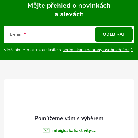
Mějte přehled o novinkách
a slevách
Z
á
E-mail
ODEBÍRAT
p
Vložením e-mailu souhlasíte s
podmínkami ochrany osobních údajů
a
t
í
info
@
sakaliaktivity.cz