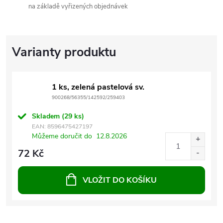
na základě vyřizených objednávek
1 ks, zelená pastelová sv.
900268/56355/142592/259403
Skladem
(29 ks)
EAN:
8596475427197
Můžeme doručit do
12.8.2026
72 Kč
VLOŽIT DO KOŠÍKU