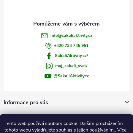
í
info
@
sakaliaktivity.cz
+420 734 745 951
SakaliAktivity.cz/
muj_sakali_svet/
@SakaliAktivitycz
Informace pro vás
Šakalí blog
Tento web používá soubory cookie. Dalším procházením
tohoto webu vyjadřujete souhlas s jejich používáním.. Více