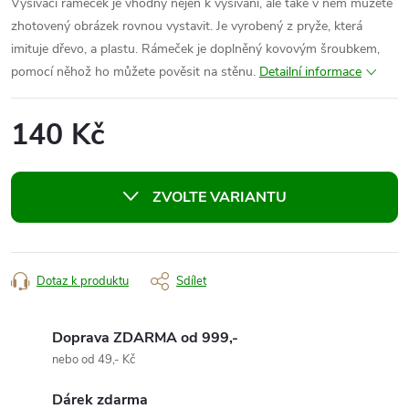
Vyšívací rámeček je vhodný nejen k vyšívání, ale také v něm můžete
zhotovený obrázek rovnou vystavit. Je vyrobený z pryže, která
imituje dřevo, a plastu. Rámeček je doplněný kovovým šroubkem,
pomocí něhož ho můžete pověsit na stěnu.
Detailní informace
140 Kč
Měrná
cena:
ZVOLTE VARIANTU
Dotaz k produktu
Sdílet
Doprava ZDARMA od 999,-
nebo od 49,- Kč
Dárek zdarma