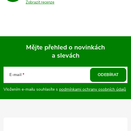
Zobrazit recenze
Mějte přehled o novinkách
a slevách
Z
á
E-mail
ODEBÍRAT
p
Vložením e-mailu souhlasíte s
podmínkami ochrany osobních údajů
a
t