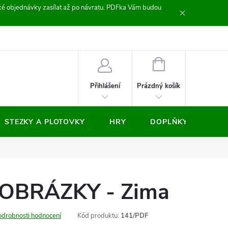
zické objednávky zasílat až po návratu. PDFka Vám budou
nocení obchodu
NÁKUPNÍ
KOŠÍK
Prázdný košík
Přihlášení
STEZKY A PLOTOVKY
HRY
DOPLŇKY
VÝP
 OBRÁZKY - Zima
odrobnosti hodnocení
Kód produktu:
141/PDF