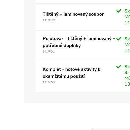
S
Tištěný + laminovaný soubor
Mů
141/TIS2
11
Polotovar - tištěný + laminovaný +
S
Mů
potřebné doplňky
11
141/POL
Sk
Komplet - hotové aktivity k
3-
okamžitému použití
Mů
141/KOM
13