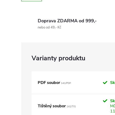
Doprava ZDARMA od 999,-
nebo od 49,- Kč
PDF soubor
Sk
141/PDF
S
Tištěný soubor
Mů
141/TIS
11