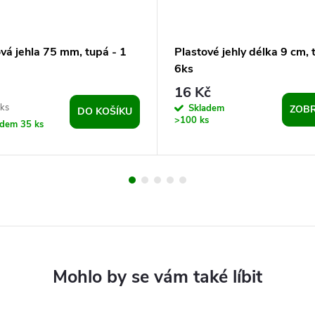
vá jehla 75 mm, tupá - 1
Plastové jehly délka 9 cm, 
6ks
16 Kč
 ks
Skladem
ZOBR
DO KOŠÍKU
>100 ks
adem
35 ks