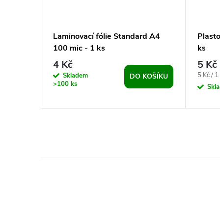
KA -
Laminovací fólie Standard A4
Plasto
100 mic - 1 ks
ks
4 Kč
5 Kč
Měrná
5 Kč / 1
Skladem
BRAZIT
DO KOŠÍKU
>100 ks
cena:
Skl