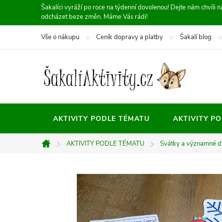
Přejít
Šakalíci vyráží po roce na týdenní dovolenou! Dejte nám chvíli
odcházet beze změn. Máme Vás rádi!
na
obsah
Vše o nákupu
Ceník dopravy a platby
Šakalí blog
AKTIVITY PODLE TÉMATU
AKTIVITY P
AKTIVITY PODLE TÉMATU
Svátky a významné d
Domů