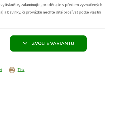
 vytiskněte, zalaminujte, proděrujte v předem vyznačených
hla) a bavlnky, či provázku nechte dítě prošívat podle vlastní
ZVOLTE VARIANTU
et
Tisk