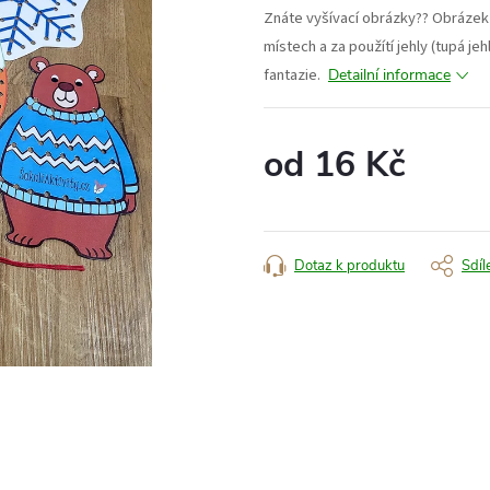
Znáte vyšívací obrázky?? Obrázek
místech a za použítí jehly (tupá je
fantazie.
Detailní informace
od
16 Kč
Měrná
cena:
Dotaz k produktu
Sdíl