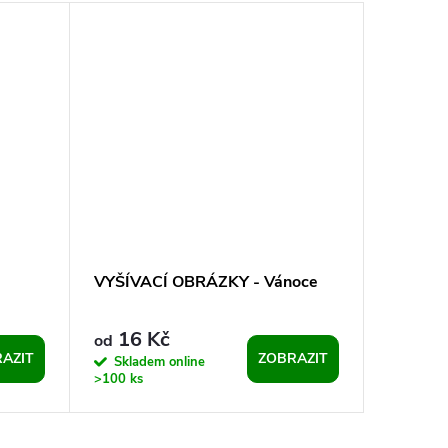
VYŠÍVACÍ OBRÁZKY - Vánoce
VÁNOČN
přiřazov
16 Kč
32 
od
od
AZIT
ZOBRAZIT
Skladem online
Sklade
>100 ks
>100 ks