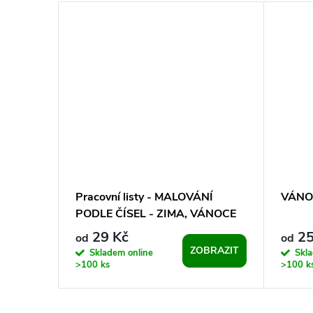
la -
Pracovní listy - MALOVÁNÍ
VÁNOC
PODLE ČÍSEL - ZIMA, VÁNOCE
29 Kč
25
od
od
KOŠÍKU
ZOBRAZIT
Skladem online
Skla
>100 ks
>100 k