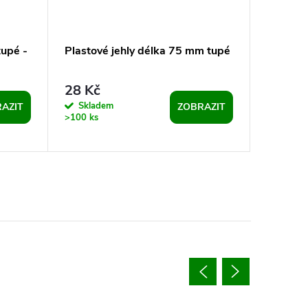
tupé -
Plastové jehly délka 75 mm tupé
Šakalík
VÁNOČN
28 Kč
6 K
od
Skladem
Sklad
AZIT
ZOBRAZIT
>100 ks
>100 ks