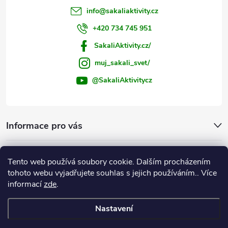
info
@
sakaliaktivity.cz
+420 734 745 951
SakaliAktivity.cz/
muj_sakali_svet/
@SakaliAktivitycz
Informace pro vás
Šakalí blog
Tento web používá soubory cookie. Dalším procházením
tohoto webu vyjadřujete souhlas s jejich používáním.. Více
Instagram
informací
zde
.
Nastavení
Copyright 2026
ŠakalíAktivity.cz
. Všechna práva vyhrazena.
Upravit