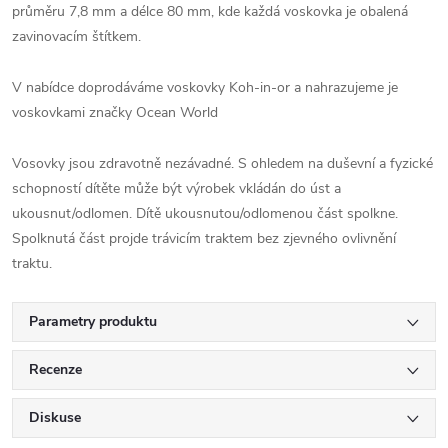
průměru 7,8 mm a délce 80 mm, kde každá voskovka je obalená
zavinovacím štítkem.
V nabídce doprodáváme voskovky Koh-in-or a nahrazujeme je
voskovkami značky Ocean World
Vosovky jsou zdravotně nezávadné. S ohledem na duševní a fyzické
schopností dítěte může být výrobek vkládán do úst a
ukousnut/odlomen. Dítě ukousnutou/odlomenou část spolkne.
Spolknutá část projde trávicím traktem bez zjevného ovlivnění
traktu.
Parametry produktu
Recenze
Diskuse