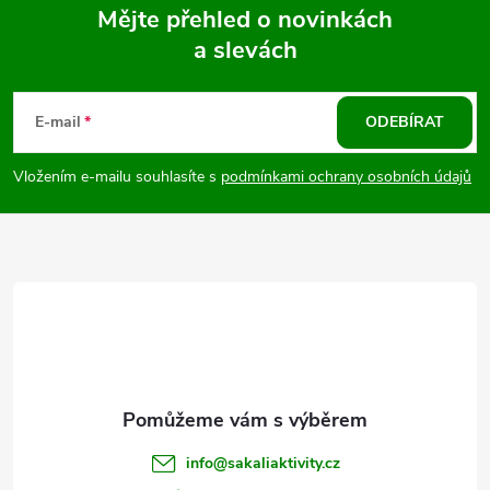
Mějte přehled o novinkách
a slevách
Z
á
E-mail
ODEBÍRAT
p
Vložením e-mailu souhlasíte s
podmínkami ochrany osobních údajů
a
t
í
info
@
sakaliaktivity.cz