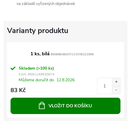
na základě vyřizených objednávek
1 ks, bílá
800896/48207/113378/221908
Skladem
(>100 ks)
EAN:
8591149930874
Můžeme doručit do
12.8.2026
83 Kč
VLOŽIT DO KOŠÍKU