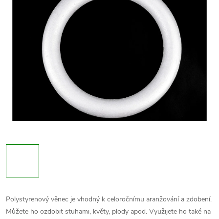
Polystyrenový věnec je vhodný k celoročnímu aranžování a zdobení.
Můžete ho ozdobit stuhami, květy, plody apod. Využijete ho také na