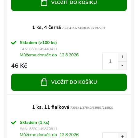
VLOŽIT DO KOŠÍKU
1 ks, 4 černá
730841/37540/63583/192291
Skladem
(>100 ks)
EAN:
8591149443411
Můžeme doručit do
12.8.2026
46 Kč
VLOŽIT DO KOŠÍKU
1 ks, 11 fialková
730841/37540/63583/218821
Skladem
(1 ks)
EAN:
8591149870811
Můžeme doručit do
12.8.2026