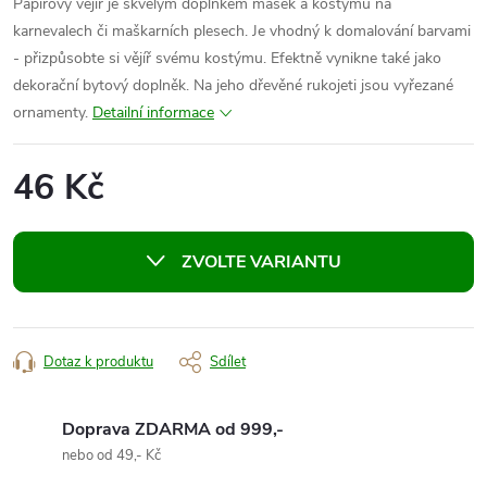
Papírový vějíř je skvělým doplňkem masek a kostýmů na
karnevalech či maškarních plesech. Je vhodný k domalování barvami
- přizpůsobte si vějíř svému kostýmu. Efektně vynikne také jako
dekorační bytový doplněk. Na jeho dřevěné rukojeti jsou vyřezané
ornamenty.
Detailní informace
46 Kč
Měrná
cena:
ZVOLTE VARIANTU
Dotaz k produktu
Sdílet
Doprava ZDARMA od 999,-
nebo od 49,- Kč