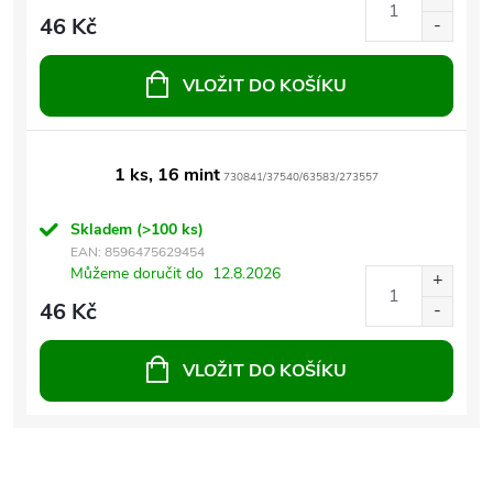
46 Kč
VLOŽIT DO KOŠÍKU
1 ks, 16 mint
730841/37540/63583/273557
Skladem
(>100 ks)
EAN:
8596475629454
Můžeme doručit do
12.8.2026
46 Kč
VLOŽIT DO KOŠÍKU