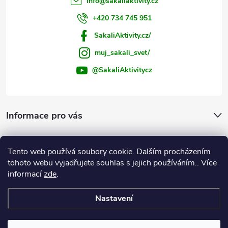
info
@
sakaliaktivity.cz
+420 734 745 951
SakaliAktivity.cz/
muj_sakali_svet/
@SakaliAktivitycz
Informace pro vás
Šakalí blog
Tento web používá soubory cookie. Dalším procházením
tohoto webu vyjadřujete souhlas s jejich používáním.. Více
Instagram
informací
zde
.
Nastavení
Copyright 2026
ŠakalíAktivity.cz
. Všechna práva vyhrazena.
Upravit
nastavení cookies