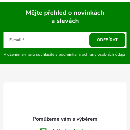
Mějte přehled o novinkách
a slevách
Z
á
E-mail
ODEBÍRAT
p
Vložením e-mailu souhlasíte s
podmínkami ochrany osobních údajů
a
t
í