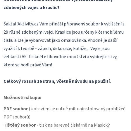
zdobených vajec a kraslic?
ŠaktalíAktivity
.
cz Vám přináší připravený soubor k vytištění s
29 různě zdobenými vejci. Kraslice jsou určeny k černobílému
tisku a lze je vybarvovat jako omalovánka. Vhodné je další
využití k tvorbě - zápich, dekorace, koláže,.. Vejce jsou
velikosti A5. Tiskněte libovolné množství a vybírejte si vy,
které se hodí právě Vám!
Celkový rozsah 16 stran, včetně návodu na použití.
Možnosti nákupu:
PDF soubor
(k otevření je nutné mít nainstalovaný prohlížeč
PDF souborů)
Tištěný soubor
- tisk na barevné tiskárně na klasický