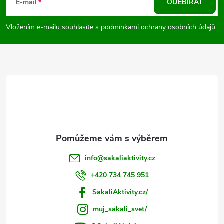
á
E-mail
ODEBÍRAT
p
Vložením e-mailu souhlasíte s
podmínkami ochrany osobních údajů
a
t
í
info
@
sakaliaktivity.cz
+420 734 745 951
SakaliAktivity.cz/
muj_sakali_svet/