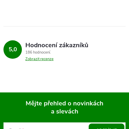
Hodnocení zákazníků
5,0
186 hodnocení
Zobrazit recenze
Mějte přehled o novinkách
a slevách
Z