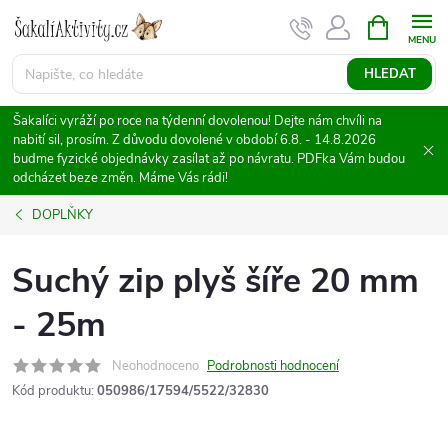
Přejít
NÁKUPNÍ
KOŠÍK
na
obsah
HLEDAT
Šakalíci vyráží po roce na týdenní dovolenou! Dejte nám chvíli na
nabití sil, prosím. Z důvodu dovolené v období 6.8. - 14.8.2026
budme fyzické objednávky zasílat až po návratu. PDFka Vám budou
odcházet beze změn. Máme Vás rádi!
DOPLŇKY
Suchý zip plyš šíře 20 mm
- 25m
Neohodnoceno
Podrobnosti hodnocení
Kód produktu:
050986/17594/5522/32830