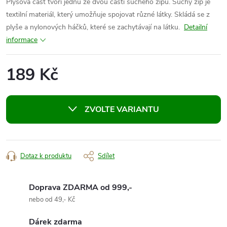
Plyšová část tvoří jednu ze dvou částí suchého zipu. Suchý zip je
textilní materiál, který umožňuje spojovat různé látky. Skládá se z
plyše a nylonových háčků, které se zachytávají na látku.
Detailní
informace
189 Kč
Měrná
cena:
ZVOLTE VARIANTU
Dotaz k produktu
Sdílet
Doprava ZDARMA od 999,-
nebo od 49,- Kč
Dárek zdarma