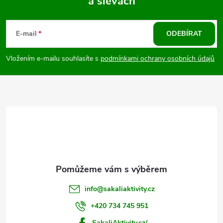
a slevách
Z
á
E-mail
ODEBÍRAT
p
Vložením e-mailu souhlasíte s
podmínkami ochrany osobních údajů
a
t
í
info
@
sakaliaktivity.cz
+420 734 745 951
SakaliAktivity.cz/