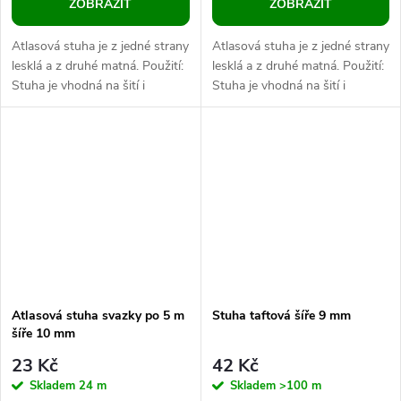
ZOBRAZIT
ZOBRAZIT
Atlasová stuha je z jedné strany
Atlasová stuha je z jedné strany
lesklá a z druhé matná. Použití:
lesklá a z druhé matná. Použití:
Stuha je vhodná na šití i
Stuha je vhodná na šití i
dekorování. Můžete s ní zdobit
dekorování. Můžete s ní zdobit
oděvy i doplňky,...
oděvy i doplňky,...
Atlasová stuha svazky po 5 m
Stuha taftová šíře 9 mm
šíře 10 mm
23 Kč
42 Kč
Skladem
24 m
Skladem
>100 m