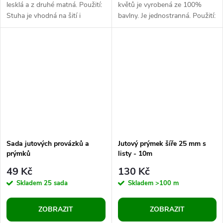
lesklá a z druhé matná. Použití:
květů je vyrobená ze 100%
Stuha je vhodná na šití i
bavlny. Je jednostranná. Použití:
dekorování. Můžete s ní zdobit
Stuha je vhodná k dekoračním i
oděvy i doplňky,...
oděvním účelům. Hodí se na...
Sada jutových provázků a
Jutový prýmek šíře 25 mm s
prýmků
listy - 10m
49 Kč
130 Kč
Skladem
25 sada
Skladem
>100 m
ZOBRAZIT
ZOBRAZIT