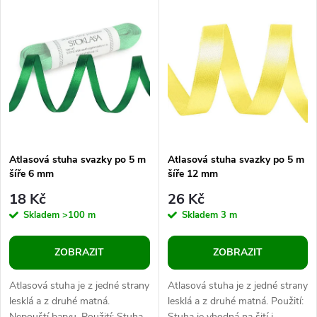
V
Nejdražší
z
ý
Abecedně
e
p
n
i
í
s
p
Atlasová stuha svazky po 5 m
Atlasová stuha svazky po 5 m
šíře 6 mm
šíře 12 mm
p
r
18 Kč
26 Kč
r
Skladem
>100 m
Skladem
3 m
o
o
ZOBRAZIT
ZOBRAZIT
d
d
Atlasová stuha je z jedné strany
Atlasová stuha je z jedné strany
u
lesklá a z druhé matná.
lesklá a z druhé matná. Použití:
Nepouští barvu. Použití: Stuha
Stuha je vhodná na šití i