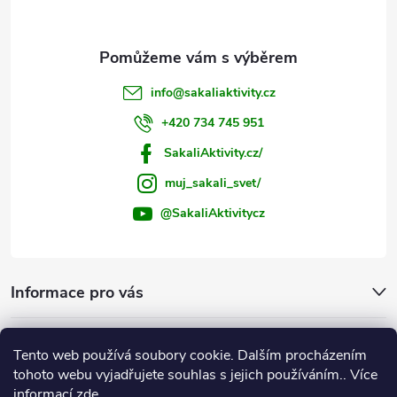
s
u
info
@
sakaliaktivity.cz
+420 734 745 951
SakaliAktivity.cz/
muj_sakali_svet/
@SakaliAktivitycz
Informace pro vás
Šakalí blog
Tento web používá soubory cookie. Dalším procházením
tohoto webu vyjadřujete souhlas s jejich používáním.. Více
Instagram
informací
zde
.