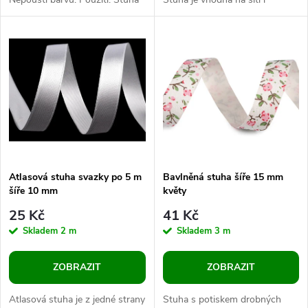
u
je vhodná na šití i dekorování.
dekorování. Můžete s ní zdobit
k
Můžete s ní zdobit oděvy i...
oděvy i doplňky,...
k
t
t
ů
ů
Atlasová stuha svazky po 5 m
Bavlněná stuha šíře 15 mm
šíře 10 mm
květy
25 Kč
41 Kč
Skladem
2 m
Skladem
3 m
ZOBRAZIT
ZOBRAZIT
Atlasová stuha je z jedné strany
Stuha s potiskem drobných