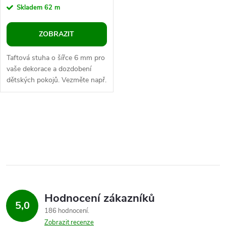
Skladem
62 m
ZOBRAZIT
Taftová stuha o šířce 6 mm pro
vaše dekorace a dozdobení
dětských pokojů. Vezměte např.
růžovou, přeložte napůl,
dozdobte korálky a z
barevného...
O
v
l
á
Hodnocení zákazníků
d
5,0
186 hodnocení
a
Zobrazit recenze