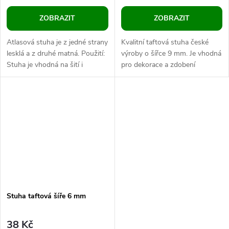
ZOBRAZIT
ZOBRAZIT
Atlasová stuha je z jedné strany
Kvalitní taftová stuha české
lesklá a z druhé matná. Použití:
výroby o šířce 9 mm. Je vhodná
Stuha je vhodná na šití i
pro dekorace a zdobení
dekorování. Můžete s ní zdobit
dětských pokojů. Vezměte např.
oděvy i doplňky,...
růžovou, přeložte napůl,
dozdobte...
Stuha taftová šíře 6 mm
38 Kč