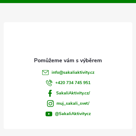
a
t
í
info
@
sakaliaktivity.cz
+420 734 745 951
SakaliAktivity.cz/
muj_sakali_svet/
@SakaliAktivitycz