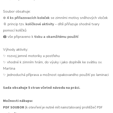
Soubor obsahuje:
❄️
4 ks přiřazovacích koleček
se zimními motivy sněhových vloček
📎 princip tzv.
kolíčkové aktivity
– dítě přiřazuje shodné tvary
pomocí kolíčků
🖨️ vše připraveno k
tisku a okamžitému použití
Výhody aktivity:
✨ rozvoj jemné motoriky a postřehu
✨ vhodné k zimním hrám, do výuky i jako doplněk ke svátku sv.
Martina
✨ jednoduchá příprava a možnost opakovaného použití po laminaci
Sada obsahuje 5 stran včetně návodu na práci.
Možnosti nákupu:
PDF SOUBOR
(k otevření je nutné mít nainstalovaný prohlížeč PDF