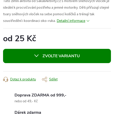
Tato zimní aktivita od ŠakalíAktivity.cz s motivem sněhových vloček je
ideální k procvičování postřehu a jemné motoriky. Děti přiřazují stejné
tvary sněhových vloček na sebe pomocí kolíčků a trénují tak
soustředění i koordinaci oko–ruka.
Detailní informace
od
25 Kč
Měrná
cena:
ZVOLTE VARIANTU
Dotaz k produktu
Sdílet
Doprava ZDARMA od 999,-
nebo od 49,- Kč
Dárek zdarma