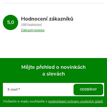
Hodnocení zákazníků
5,0
186 hodnocení
Zobrazit recenze
Mějte přehled o novinkách
a slevách
Z
á
E-mail
ODEBÍRAT
p
Vložením e-mailu souhlasíte s
podmínkami ochrany osobních údajů