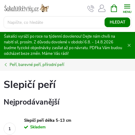
Přejít
NÁKUPNÍ
KOŠÍK
na
obsah
HLEDAT
Šakalíci vyráží po roce na týdenní dovolenou! Dejte nám chvíli na
nabití sil, prosím. Z důvodu dovolené v období 6.8. - 14.8.2026
budme fyzické objednávky zasílat až po návratu. PDFka Vám budou
odcházet beze změn. Máme Vás rádi!
Peří, barevné peří, přírodní peří
Slepičí peří
Nejprodávanější
Slepičí peří délka 5-13 cm
Skladem