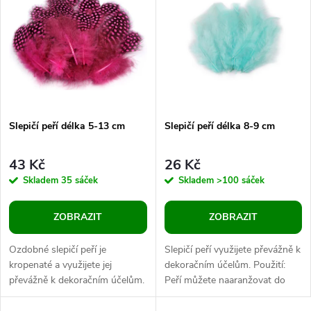
ý
Abecedně
e
p
n
i
í
s
p
Slepičí peří délka 5-13 cm
Slepičí peří délka 8-9 cm
p
r
43 Kč
26 Kč
r
Skladem
35 sáček
Skladem
>100 sáček
o
o
ZOBRAZIT
ZOBRAZIT
d
d
Ozdobné slepičí peří je
Slepičí peří využijete převážně k
u
kropenaté a využijete jej
dekoračním účelům. Použití:
převážně k dekoračním účelům.
Peří můžete naaranžovat do
u
Použití: Peří můžete
vázaných kytic, ikeban, věnců,
naaranžovat do vázaných kytic,
velikonočních a dalších...