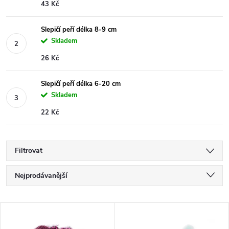
43 Kč
Slepičí peří délka 8-9 cm
Skladem
26 Kč
Slepičí peří délka 6-20 cm
Skladem
22 Kč
Filtrovat
Ř
Nejprodávanější
a
Nejlevnější
V
Nejdražší
z