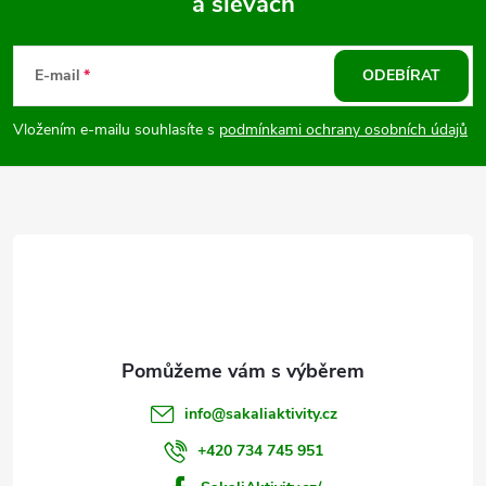
a slevách
Z
v
k
á
E-mail
ODEBÍRAT
y
p
Vložením e-mailu souhlasíte s
podmínkami ochrany osobních údajů
v
a
ý
t
p
i
í
s
u
info
@
sakaliaktivity.cz
+420 734 745 951