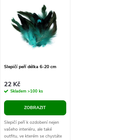
k
k
ikeban, věnců,...
t
t
ů
ů
Slepičí peří délka 6-20 cm
22 Kč
Skladem
>100 ks
ZOBRAZIT
Slepičí peří k ozdobení nejen
vašeho interiéru, ale také
outfitu, ve kterém se chystáte