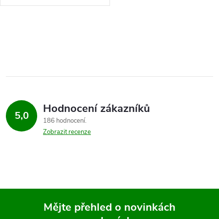
na karneval či tematickou párty.
Peří je uměle nabarveno,...
O
v
l
á
Hodnocení zákazníků
d
5,0
186 hodnocení
a
Zobrazit recenze
c
í
p
Mějte přehled o novinkách
r