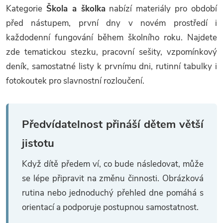
y
Kategorie
Škola a školka
nabízí materiály pro období
před nástupem, první dny v novém prostředí i
v
každodenní fungování během školního roku. Najdete
ý
zde tematickou stezku, pracovní sešity, vzpomínkový
deník, samostatné listy k prvnímu dni, rutinní tabulky i
p
fotokoutek pro slavnostní rozloučení.
i
s
Předvídatelnost přináší dětem větší
u
jistotu
Když dítě předem ví, co bude následovat, může
se lépe připravit na změnu činnosti. Obrázková
rutina nebo jednoduchý přehled dne pomáhá s
orientací a podporuje postupnou samostatnost.