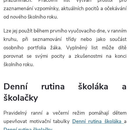
prázdninách. Pracovní list vytváří prostor pro
zaznamenání vzpomínky, aktuálních pocitů a očekávání
od nového školního roku.
Lze jej použít během prvního vyučovacího dne, v ranním
kruhu, při seznamování třídy nebo jako součást
osobního portfolia žáka. Vyplněný list může dítě
porovnat se svými pocity a zkušenostmi na konci
školního roku.
Denní rutina školáka a
školačky
Pravidelný ranní a večerní režim pomáhají dětem
upevňovat motivační tabulky
Denní rutina školáka
a
Denní rutina školačky
.