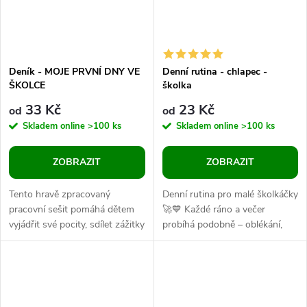
Deník - MOJE PRVNÍ DNY VE
Denní rutina - chlapec -
ŠKOLCE
školka
33 Kč
23 Kč
od
od
Skladem online
>100 ks
Skladem online
>100 ks
ZOBRAZIT
ZOBRAZIT
Tento hravě zpracovaný
Denní rutina pro malé školkáčky
pracovní sešit pomáhá dětem
🚀💙 Každé ráno a večer
vyjádřit své pocity, sdílet zážitky
probíhá podobně – oblékání,
a vytvořit si krásnou vzpomínku
hygiena, snídaně, příprava do
na začátky v novém...
školky... Aby si chlapci...