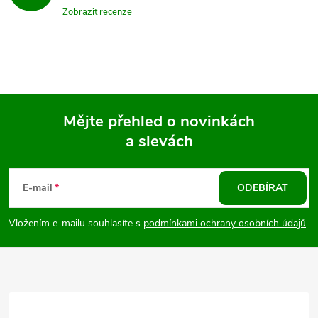
Zobrazit recenze
Mějte přehled o novinkách
a slevách
Z
á
E-mail
ODEBÍRAT
p
Vložením e-mailu souhlasíte s
podmínkami ochrany osobních údajů
a
t