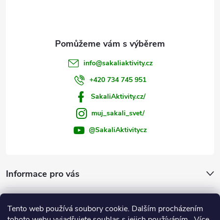
í
info
@
sakaliaktivity.cz
+420 734 745 951
SakaliAktivity.cz/
muj_sakali_svet/
@SakaliAktivitycz
Informace pro vás
Šakalí blog
Tento web používá soubory cookie. Dalším procházením
tohoto webu vyjadřujete souhlas s jejich používáním.. Více