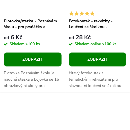
Plotovka/stezka - Poznávám
Fotokoutek - rekvizity -
školu - pro prvňáčky a
Loučení se školkou -
předškoláky
předškoláci
6 Kč
28 Kč
od
od
Skladem
>100 ks
Skladem online
>100 ks
ZOBRAZIT
ZOBRAZIT
Plotovka Poznávám školu je
Hravý fotokoutek s
naučná stezka a bojovka se 16
tematickými rekvizitami pro
obrázkovými úkoly pro
slavnostní loučení se školkou.
předškoláky a budoucí
Veselé bubliny s nápisy zpestří
prvňáčky. Děti od 4 do 6 let
focení předškoláků a vytvoří
hravou formou...
krásné...