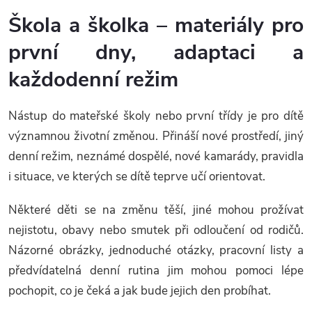
v
Škola a školka – materiály pro
l
první dny, adaptaci a
á
každodenní režim
d
Nástup do mateřské školy nebo první třídy je pro dítě
a
významnou životní změnou. Přináší nové prostředí, jiný
c
denní režim, neznámé dospělé, nové kamarády, pravidla
i situace, ve kterých se dítě teprve učí orientovat.
í
Některé děti se na změnu těší, jiné mohou prožívat
p
nejistotu, obavy nebo smutek při odloučení od rodičů.
r
Názorné obrázky, jednoduché otázky, pracovní listy a
v
předvídatelná denní rutina jim mohou pomoci lépe
pochopit, co je čeká a jak bude jejich den probíhat.
k