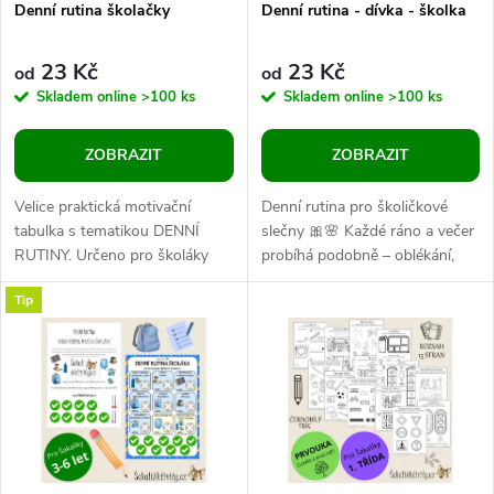
p
Denní rutina školačky
Denní rutina - dívka - školka
p
r
23 Kč
23 Kč
od
od
r
Skladem online
>100 ks
Skladem online
>100 ks
o
o
ZOBRAZIT
ZOBRAZIT
d
d
Velice praktická motivační
Denní rutina pro školičkové
u
tabulka s tematikou DENNÍ
slečny 🎀🌸 Každé ráno a večer
RUTINY. Určeno pro školáky
probíhá podobně – oblékání,
u
nižších stupňů.
hygiena, snídaně, příprava do
k
Tip
školky... Aby si dívky...
k
t
t
ů
ů