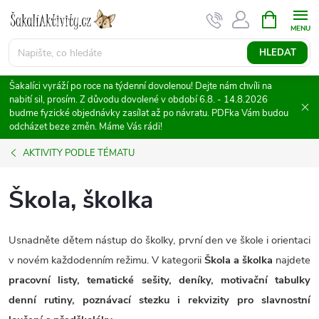
Přejít
NÁKUPNÍ
KOŠÍK
na
obsah
HLEDAT
Šakalíci vyráží po roce na týdenní dovolenou! Dejte nám chvíli na
nabití sil, prosím. Z důvodu dovolené v období 6.8. - 14.8.2026
budme fyzické objednávky zasílat až po návratu. PDFka Vám budou
odcházet beze změn. Máme Vás rádi!
AKTIVITY PODLE TÉMATU
Škola, školka
Usnadněte dětem nástup do školky, první den ve škole i orientaci
v novém každodenním režimu. V kategorii
Škola a školka
najdete
pracovní listy, tematické sešity, deníky, motivační tabulky
denní rutiny, poznávací stezku i rekvizity pro slavnostní