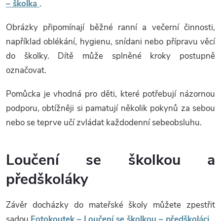
– školka
.
Obrázky připomínají běžné ranní a večerní činnosti,
například oblékání, hygienu, snídani nebo přípravu věcí
do školky. Dítě může splněné kroky postupně
označovat.
Pomůcka je vhodná pro děti, které potřebují názornou
podporu, obtížněji si pamatují několik pokynů za sebou
nebo se teprve učí zvládat každodenní sebeobsluhu.
Loučení se školkou a
předškoláky
Závěr docházky do mateřské školy můžete zpestřit
sadou
Fotokoutek – Loučení se školkou – předškoláci
.