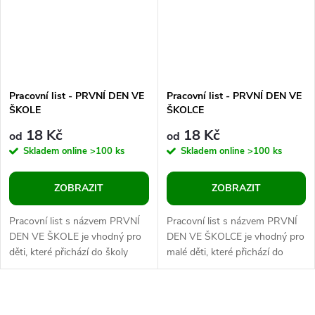
Pracovní list - PRVNÍ DEN VE
Pracovní list - PRVNÍ DEN VE
ŠKOLE
ŠKOLCE
18 Kč
18 Kč
od
od
Skladem online
>100 ks
Skladem online
>100 ks
ZOBRAZIT
ZOBRAZIT
Pracovní list s názvem PRVNÍ
Pracovní list s názvem PRVNÍ
DEN VE ŠKOLE je vhodný pro
DEN VE ŠKOLCE je vhodný pro
děti, které přichází do školy
malé děti, které přichází do
poprvé, ale také pro děti starší,
školky poprvé, ale také pro děti
které se do školy vrací po...
starší, které se do školky...
O