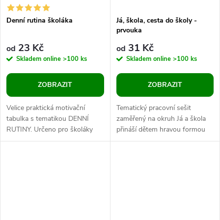
Denní rutina školáka
Já, škola, cesta do školy -
prvouka
23 Kč
31 Kč
od
od
Skladem online
>100 ks
Skladem online
>100 ks
ZOBRAZIT
ZOBRAZIT
Velice praktická motivační
Tematický pracovní sešit
tabulka s tematikou DENNÍ
zaměřený na okruh Já a škola
RUTINY. Určeno pro školáky
přináší dětem hravou formou
nižších stupňů.
seznámení s prostředím školy,
školními potřebami i
bezpečným...