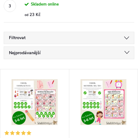
Skladem online
23 Kč
od
Filtrovat
Ř
Nejprodávanější
a
Nejlevnější
V
Nejdražší
z
ý
Abecedně
e
p
n
i
í
s