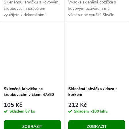
Skleněnou lahvičku s kovovým
Vysoká skleněná dózička s
šroubovacím uzávěrem
kovovým uzávěrem má
využijete k dekoračním i
všestranné využití. Skvěle
praktickým účelům.
poslouží k praktickým i
Cestovatelům se bude hodit k
dekoračním účelům.
přenosu menšího objemu...
Cestovatelé ji využijí k...
Skleněná lahvička se
Skleněná lahvička / dóza s
šroubovacím víčkem 47x80
korkem
mm
105 Kč
212 Kč
Skladem
67 ks
Skladem
>100 lahv.
ZOBRAZIT
ZOBRAZIT