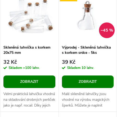
ý
Abecedně
e
p
n
i
–45 %
í
s
p
Skleněná lahvička s korkem
Výprodej - Skleněná lahvička
20x75 mm
s korkem srdce - 5ks
p
r
32 Kč
39 Kč
r
Skladem
>100 lahv.
Skladem
10 lahv.
o
o
ZOBRAZIT
ZOBRAZIT
d
d
Velmi praktická lahvička vhodná
Malé skleněné lahvičky jsou
u
na skladování drobných perliček
vhodné na výrobu magických
jako je např. rocail. Díky jejich
šperků. Můžete je naplnit
u
průhlednosti jsou korálky
drobnými korálky, glitry,
uskladněné v těchto...
jemným barevným pískem,