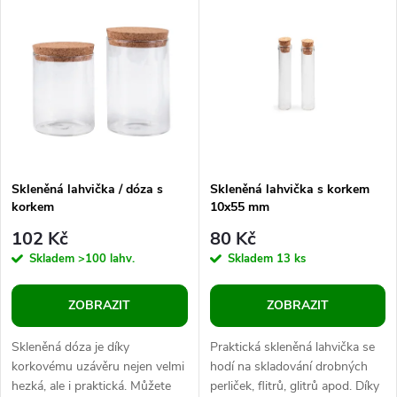
k
k
úlomky minerálů,...
t
t
ů
ů
Skleněná lahvička / dóza s
Skleněná lahvička s korkem
korkem
10x55 mm
102 Kč
80 Kč
Skladem
>100 lahv.
Skladem
13 ks
ZOBRAZIT
ZOBRAZIT
Skleněná dóza je díky
Praktická skleněná lahvička se
korkovému uzávěru nejen velmi
hodí na skladování drobných
hezká, ale i praktická. Můžete
perliček, flitrů, glitrů apod. Díky