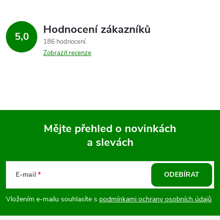
á
Hodnocení zákazníků
d
5,0
186 hodnocení
a
Zobrazit recenze
c
í
p
Mějte přehled o novinkách
r
a slevách
Z
v
k
á
E-mail
ODEBÍRAT
y
p
Vložením e-mailu souhlasíte s
podmínkami ochrany osobních údajů
v