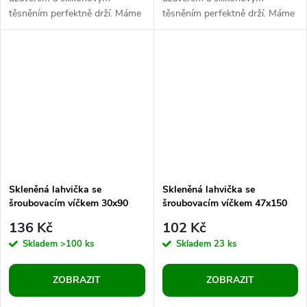
těsněním perfektně drží. Máme
těsněním perfektně drží. Máme
otestováno, že je vhodná i na
vyzkoušeno, že je vhodná i na
tekutiny a olej. Lahvička se dá...
tekutiny a olej. Lahvička se dá...
Skleněná lahvička se
Skleněná lahvička se
šroubovacím víčkem 30x90
šroubovacím víčkem 47x150
mm
mm
136 Kč
102 Kč
Skladem
>100 ks
Skladem
23 ks
ZOBRAZIT
ZOBRAZIT