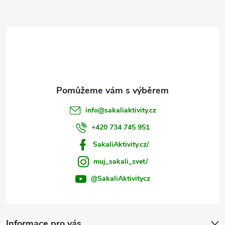
a
ý
t
p
i
í
s
u
info
@
sakaliaktivity.cz
+420 734 745 951
SakaliAktivity.cz/
muj_sakali_svet/
@SakaliAktivitycz
Informace pro vás