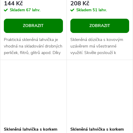
144 Kč
208 Kč
Skladem
67 lahv.
Skladem
51 lahv.
ZOBRAZIT
ZOBRAZIT
Praktická skleněná lahvička je
Skleněná dózička s kovovým
vhodná na skladování drobných
uzávěrem má všestranné
perliček, flitrů, glitrů apod. Díky
využití. Skvěle poslouží k
průhlednosti skla jsou vložené
praktickým i dekoračním
předměty velmi...
účelům. Cestovatelé ji využijí k
přenosu...
Skleněná lahvička s korkem
Skleněná lahvička s korkem