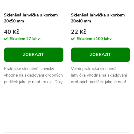
Skleněná lahvička s korkem
Skleněná lahvička s korkem
20x50 mm
20x40 mm
40 Kč
22 Kč
Skladem
27 lahv.
Skladem
>100 lahv.
ZOBRAZIT
ZOBRAZIT
Praktické skleněné lahvičky
Velmi praktická skleněná
vhodné na skladování drobných
lahvička vhodná na skladování
perliček jako je např. rokajl. Díky
drobných perliček jako je např.
jejich průhlednosti jsou
rocail. Díky průhlednosti
uskladněné korálky velmi...
dóziček jsou korálky v
lahvičkách...
O
v
l