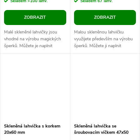
Skladem
>100 lahv.
Skladem
67 lahv.
ZOBRAZIT
ZOBRAZIT
Malé skleněné lahvičky jsou
Malou skleněnou lahvičku
vhodné na výrobu magických
využijete především na výrobu
šperků. Můžete je naplnit
šperků. Můžete ji naplnit
drobnými korálky, glitry,
drobnými perličkami,
jemným barevným pískem,
broušenými kamínky, glitry,
úlomky minerálů,...
jemným barevným...
Skleněná lahvička s korkem
Skleněná lahvička se
20x60 mm
šroubovacím víčkem 47x50
mm