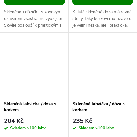
Skleněnou dózičku s kovovým
Kulatá skleněná dóza má rovné
uzávěrem všestranně využijete.
stěny. Díky korkovému uzávěru
Skvěle poslouží k praktickým i
je velmi hezká, ale i praktická.
dekoračním účelům.
Můžete do ní naaranžovat písek
Cestovatelé ji využijí k
s mušlemi z dovolené,...
přenosu...
Skleněná lahvička / dóza s
Skleněná lahvička / dóza s
korkem
korkem
204 Kč
235 Kč
Skladem
>100 lahv.
Skladem
>100 lahv.