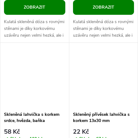
ZOBRAZIT
ZOBRAZIT
Kulatá skleněná dóza s rovnými
Kulatá skleněná dóza s rovnými
stěnami je díky korkovému
stěnami je díky korkovému
uzávěru nejen velmi hezká, ale i
uzávěru nejen velmi hezká, ale i
praktická. Dá se do ní
praktická. Můžete do ní
naaranžovat písek s mušlemi
naaranžovat písek s mušlemi
z...
z...
Skleněná lahvička s korkem
Skleněný přívěsek lahvička s
srdce, hvězda, baňka
korkem 13x30 mm
58 Kč
22 Kč