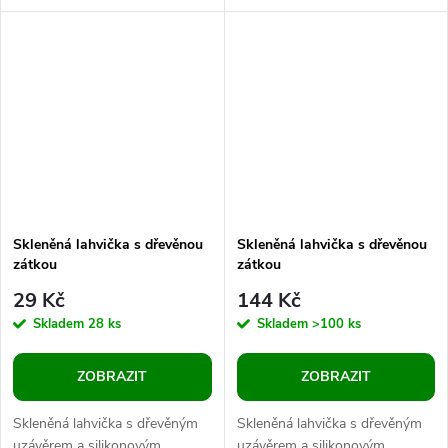
do ní naaranžovat písek s
průhlednosti skla jsou vložené
mušlemi z dovolené, potpourri,
předměty velmi...
umělé...
Skleněná lahvička s dřevěnou
Skleněná lahvička s dřevěnou
zátkou
zátkou
29 Kč
144 Kč
Skladem
28 ks
Skladem
>100 ks
ZOBRAZIT
ZOBRAZIT
Skleněná lahvička s dřevěným
Skleněná lahvička s dřevěným
uzávěrem a silikonovým
uzávěrem a silikonovým