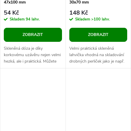
47x100 mm
30x70 mm
54 Kč
148 Kč
Skladem
94 lahv.
Skladem
>100 lahv.
ZOBRAZIT
ZOBRAZIT
Skleněná dóza je díky
Velmi praktická skleněná
korkovému uzávěru nejen velmi
lahvička vhodná na skladování
hezká, ale i praktická. Můžete
drobných perliček jako je např.
do ní nasypat korálky, bižuterní
rocajl. Díky průhlednosti
komponenty či jiné drobné
dóziček jsou korálky v
věci....
lahvičkách...