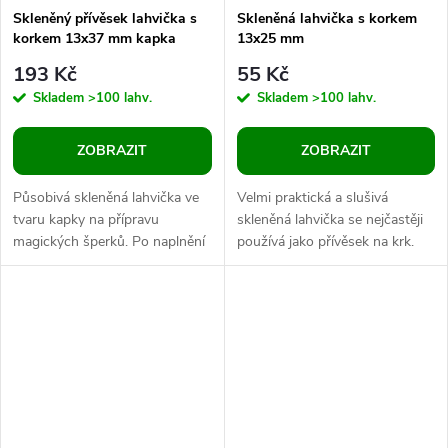
Skleněný přívěsek lahvička s
Skleněná lahvička s korkem
korkem 13x37 mm kapka
13x25 mm
193 Kč
55 Kč
Skladem
>100 lahv.
Skladem
>100 lahv.
ZOBRAZIT
ZOBRAZIT
Působivá skleněná lahvička ve
Velmi praktická a slušivá
tvaru kapky na přípravu
skleněná lahvička se nejčastěji
magických šperků. Po naplnění
používá jako přívěsek na krk.
přísadami v podobě drobných
Zátka je vyrobena z korku.
korálků, glitrů, jemného
Lahvičku můžete dekorovat
barevného...
např....