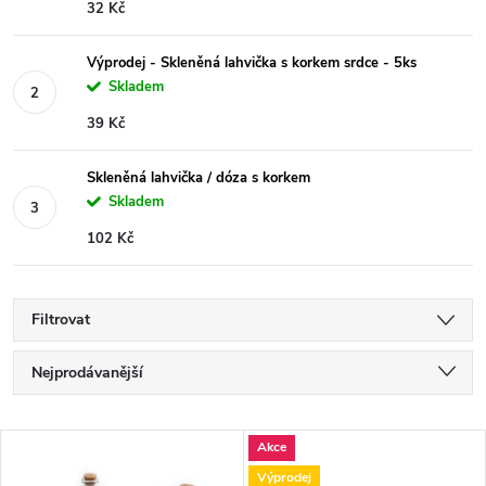
32 Kč
Výprodej - Skleněná lahvička s korkem srdce - 5ks
Skladem
39 Kč
Skleněná lahvička / dóza s korkem
Skladem
102 Kč
Filtrovat
Ř
Nejprodávanější
a
Nejlevnější
V
Akce
Nejdražší
z
Výprodej