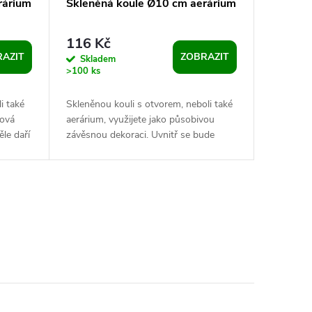
rárium
Skleněná koule Ø10 cm aerárium
116 Kč
AZIT
ZOBRAZIT
Skladem
>100 ks
i také
Skleněnou kouli s otvorem, neboli také
lová
aerárium, využijete jako působivou
le daří
závěsnou dekoraci. Uvnitř se bude
skvěle dařit rostlinám menšího
vzrůstu,...