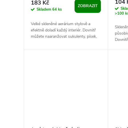
104 
183 Kč
ZOBRAZIT
o
Skl
k
Skladem
64 ks
>100 k
d
t
Velké skleněné aerárium stylově a
Skleněn
efektně doladí každý interiér. Dovnitř
působiv
u
můžete naaranžovat sukulenty, písek,
ů
Dovnit
kamínky, rostliny a různé dekorace....
písek, 
k
dekorace
t
ů