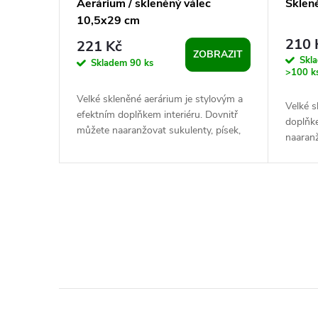
Aerárium / skleněný válec
Sklen
10,5x29 cm
210 
221 Kč
ZOBRAZIT
Skl
Skladem
90 ks
>100 k
Velké skleněné aerárium je stylovým a
Velké s
efektním doplňkem interiéru. Dovnitř
doplňke
můžete naaranžovat sukulenty, písek,
naaranž
kamínky, rostliny a různé dekorace....
nebo k
očko,...
O
v
l
á