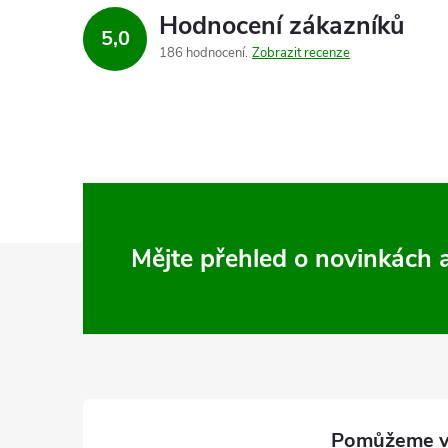
d
Hodnocení zákazníků
5,0
a
186 hodnocení
Zobrazit recenze
c
í
p
r
v
Z
Mějte přehled o novinkách
k
á
y
p
v
a
ý