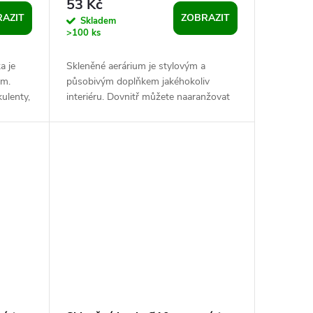
53 Kč
AZIT
ZOBRAZIT
Skladem
>100 ks
a je
Skleněné aerárium je stylovým a
em.
působivým doplňkem jakéhokoliv
ulenty,
interiéru. Dovnitř můžete naaranžovat
a
sukulenty, písek, kamínky, rostliny a
různé...