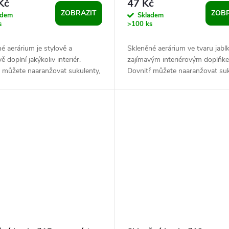
Kč
47 Kč
ZOBRAZIT
ZOBR
adem
Skladem
s
>100 ks
é aerárium je stylově a
Skleněné aerárium ve tvaru jablk
ě doplní jakýkoliv interiér.
zajímavým interiérovým doplňk
ř můžete naaranžovat sukulenty,
Dovnitř můžete naaranžovat suk
kamínky, rostliny a různé
písek, kamínky, drobné rostliny 
....
různé...