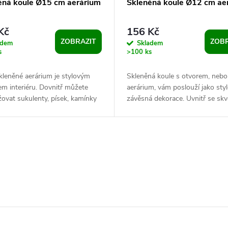
ěná koule Ø15 cm aerárium
Skleněná koule Ø12 cm ae
Kč
156 Kč
ZOBRAZIT
ZOBR
adem
Skladem
s
>100 ks
kleněné aerárium je stylovým
Skleněná koule s otvorem, nebol
m interiéru. Dovnitř můžete
aerárium, vám poslouží jako sty
ovat sukulenty, písek, kamínky
závěsná dekorace. Uvnitř se skvě
věty. Aerárium má závěsné
rostlinám menšího vzrůstu,...