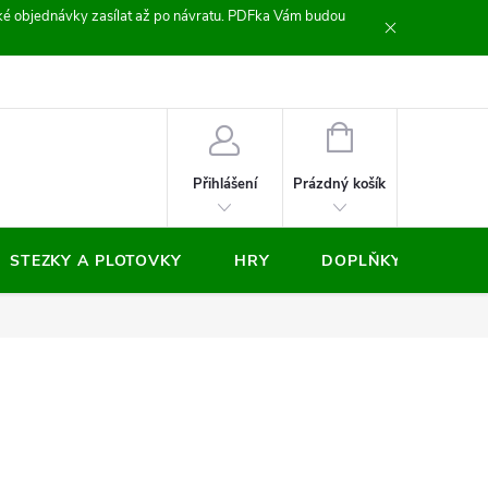
zické objednávky zasílat až po návratu. PDFka Vám budou
nocení obchodu
NÁKUPNÍ
KOŠÍK
Prázdný košík
Přihlášení
STEZKY A PLOTOVKY
HRY
DOPLŇKY
VÝP