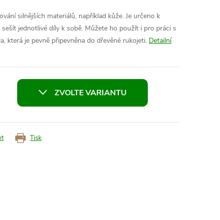
vání silnějších materiálů, například kůže. Je určeno k
ešít jednotlivé díly k sobě. Můžete ho použít i pro práci s
hla, která je pevně připevněna do dřevěné rukojeti.
Detailní
ZVOLTE VARIANTU
et
Tisk