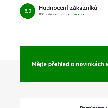
Hodnocení zákazníků
5,0
186 hodnocení
Zobrazit recenze
Z
Mějte přehled o novinkách
á
p
a