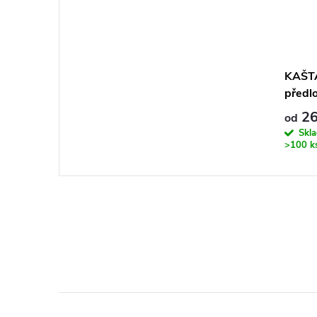
KAŠT
předl
26
od
Skla
>100 k