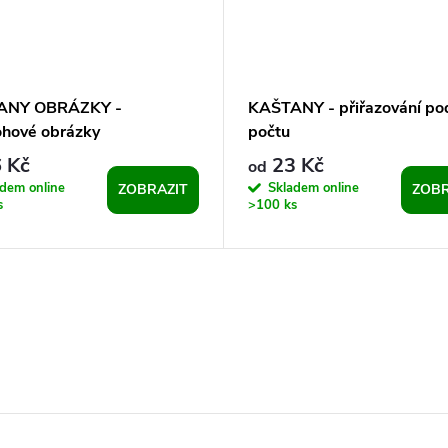
ANY OBRÁZKY -
KAŠTANY - přiřazování po
ohové obrázky
počtu
 Kč
23 Kč
od
dem online
Skladem online
ZOBRAZIT
ZOBR
s
>100 ks