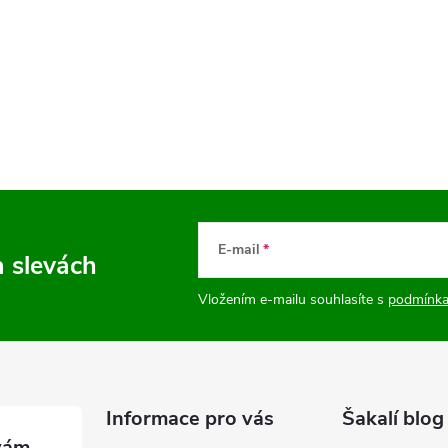
E-mail
a slevách
Vložením e-mailu souhlasíte s
podmínka
Informace pro vás
Šakalí blog