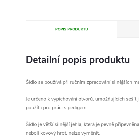
POPIS PRODUKTU
Detailní popis produktu
Šídlo se používá při ručním zpracování silnějších ma
Je určeno k vypichování otvorů, umožňujících sešít j
použít i pro práci s pedigem.
Šídlo je větší silnější jehla, která je pevně připevněn
neboli kovový hrot, nelze vyměnit.