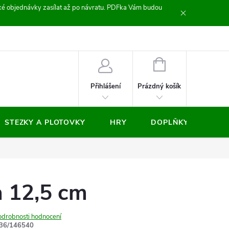
zické objednávky zasílat až po návratu. PDFka Vám budou
nocení obchodu
NÁKUPNÍ
KOŠÍK
Prázdný košík
Přihlášení
STEZKY A PLOTOVKY
HRY
DOPLŇKY
VÝP
a 12,5 cm
odrobnosti hodnocení
36/146540