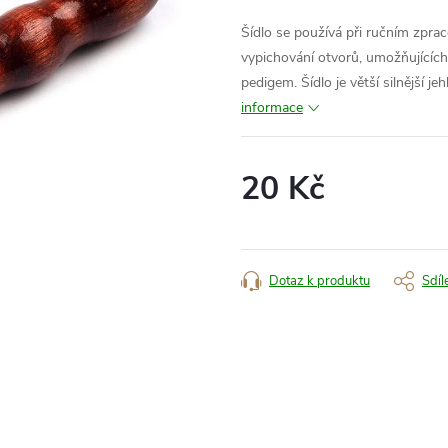
Šídlo se používá při ručním zpraco
vypichování otvorů, umožňujících s
pedigem. Šídlo je větší silnější je
informace
20 Kč
Měrná
cena:
Dotaz k produktu
Sdíl