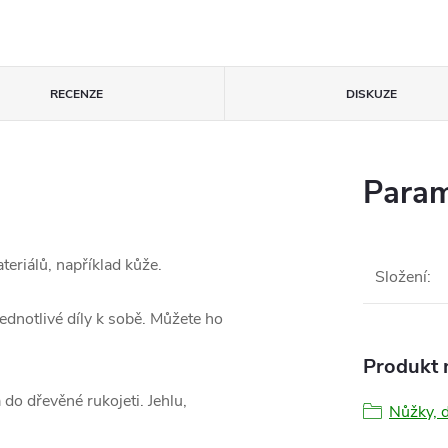
RECENZE
DISKUZE
Param
teriálů, například kůže.
Složení
:
ednotlivé díly k sobě. Můžete ho
Produkt n
a do dřevěné rukojeti. Jehlu,
Nůžky, 