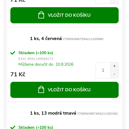
VLOŽIT DO KOŠÍKU
1 ks, 4 červená
770905/45873/94211/209960
Skladem
(>100 ks)
EAN:
8591149569272
Můžeme doručit do
10.8.2026
71 Kč
VLOŽIT DO KOŠÍKU
1 ks, 13 modrá tmavá
770905/45873/94211/263292
Skladem
(>100 ks)