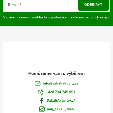
á
E-mail
ODEBÍRAT
p
Vložením e-mailu souhlasíte s
podmínkami ochrany osobních údajů
a
t
í
info
@
sakaliaktivity.cz
+420 734 745 951
SakaliAktivity.cz/
muj_sakali_svet/