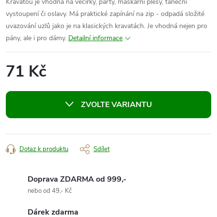
Kravatou je vhodná na večírky, party, maškarní plesy, taneční
vystoupení či oslavy. Má praktické zapínání na zip - odpadá složité
uvazování uzlů jako je na klasických kravatách. Je vhodná nejen pro
pány, ale i pro dámy.
Detailní informace
71 Kč
Měrná
cena:
ZVOLTE VARIANTU
Dotaz k produktu
Sdílet
Doprava ZDARMA od 999,-
nebo od 49,- Kč
Dárek zdarma