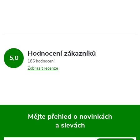
Hodnocení zákazníků
5,0
186 hodnocení
Zobrazit recenze
Mějte přehled o novinkách
a slevách
Z