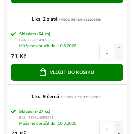
1 ks, 2 zlatá
770905/45873/94211/209958
Skladem
(64 ks)
EAN:
8591149607653
Můžeme doručit do
10.8.2026
71 Kč
VLOŽIT DO KOŠÍKU
1 ks, 9 černá
770905/45873/94211/209965
Skladem
(27 ks)
EAN:
8591149569234
Můžeme doručit do
10.8.2026
71 Kč