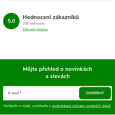
Hodnocení zákazníků
5,0
186 hodnocení
Zobrazit recenze
Mějte přehled o novinkách
a slevách
Z
á
E-mail
ODEBÍRAT
p
Vložením e-mailu souhlasíte s
podmínkami ochrany osobních údajů