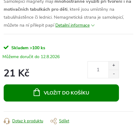
Samolepicí magnety mají
mnohostranné využití při tvoření i na
motivačních tabulkách pro děti
, které jsou umístěny na
tabuli/nástěnce či lednici.
Nemagnetická strana je samolepicí,
můžete na ní přilepit papí
Detailní informace
Skladem
>100 ks
12.8.2026
21 Kč
Měrná
cena:
VLOŽIT DO KOŠÍKU
Dotaz k produktu
Sdílet