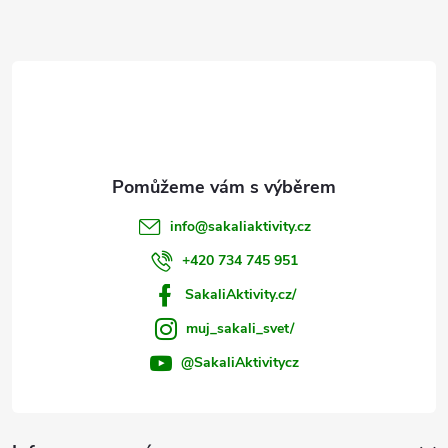
a
t
í
info
@
sakaliaktivity.cz
+420 734 745 951
SakaliAktivity.cz/
muj_sakali_svet/
@SakaliAktivitycz