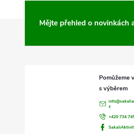
Z
Mějte přehled o novinkách
á
p
a
t
í
info
@
sakalia
z
+420 734 74
SakaliAktivit