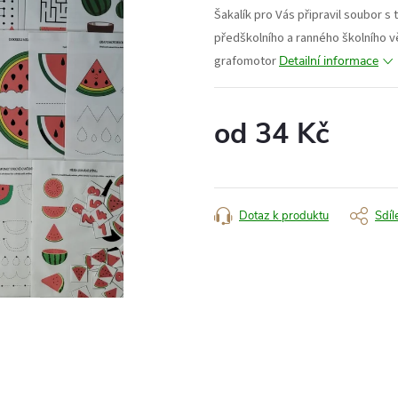
Šakalík pro Vás připravil soubor 
předškolního a ranného školního v
grafomotor
Detailní informace
od
34 Kč
Měrná
cena:
Dotaz k produktu
Sdíl