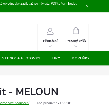
zické objednávky zasílat až po návratu. PDFka Vám budou
nocení obchodu
NÁKUPNÍ
KOŠÍK
Prázdný košík
Přihlášení
STEZKY A PLOTOVKY
HRY
DOPLŇKY
VÝP
vit - MELOUN
odrobnosti hodnocení
Kód produktu:
713/PDF