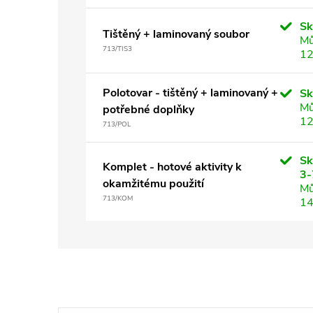
S
Tištěný + laminovaný soubor
Mů
713/TIS3
12
Polotovar - tištěný + laminovaný +
S
Mů
potřebné doplňky
12
713/POL
Sk
Komplet - hotové aktivity k
3-
okamžitému použití
Mů
713/KOM
14