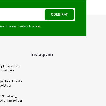
ODEBÍRAT
mi ochrany osobních údajů
Instagram
a plotovky pro
y s úkoly k
pší hra do auta
výlety a
PDF aktivity,
ezky, plotovky a