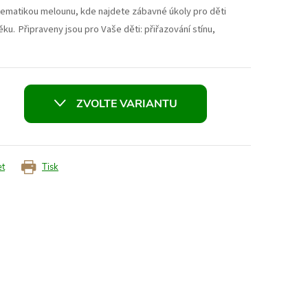
s tematikou melounu, kde najdete zábavné úkoly pro děti
ěku.
Připraveny jsou pro Vaše děti: přiřazování stínu,
ZVOLTE VARIANTU
et
Tisk