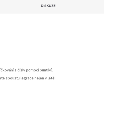
DISKUZE
íčkování s čísly pomocí puntíků,
ete spoustu legrace nejen v létě!