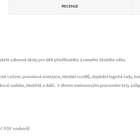
RECENZE
ajdete zábavné úkoly pro děti předškolního a ranného školního věku.
ké cvičení, pravolevá orientace, hledání rozdílů, doplnění logické řady, kol
zkové sudoku, bludiště a další.. S těmito melounovými pracovními listy zažij
žeč PDF souborů)