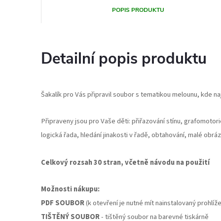
POPIS PRODUKTU
Detailní popis produktu
Šakalík pro Vás připravil soubor s tematikou melounu, kde n
Připraveny jsou pro Vaše děti: přiřazování stínu, grafomotoric
logická řada, hledání jinakosti v řadě, obtahování, malé obrá
Celkový rozsah 30 stran, včetně návodu na použití
Možnosti nákupu:
PDF SOUBOR
(k otevření je nutné mít nainstalovaný prohlí
TIŠTĚNÝ SOUBOR
- tištěný soubor na barevné tiskárně