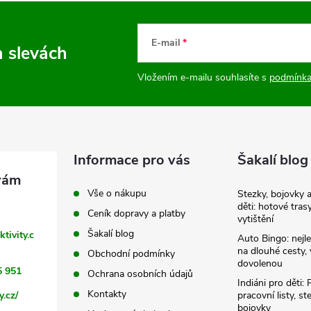
E-mail
a slevách
Vložením e-mailu souhlasíte s
podmínka
Informace pro vás
Šakalí blog
Vše o nákupu
Stezky, bojovky 
děti: hotové tras
Ceník dopravy a platby
vytištění
Šakalí blog
ktivity.c
Auto Bingo: nejle
na dlouhé cesty, 
Obchodní podmínky
dovolenou
5 951
Ochrana osobních údajů
Indiáni pro děti: 
Kontakty
y.cz/
pracovní listy, st
bojovky