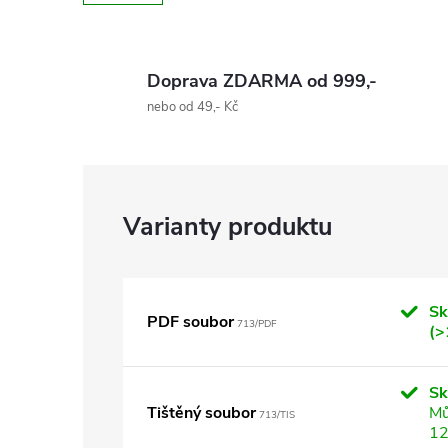
Doprava ZDARMA od 999,-
nebo od 49,- Kč
Sk
PDF soubor
713/PDF
(>
S
Tištěný soubor
Mů
713/TIS
12