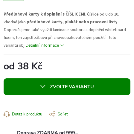
Předlohové karty k doplnění s ČÍSLICEMI
. Číslice od 0 do 10.
Vhodné jako
předlohové karty, plakát nebo pracovní listy
.
Doporučujeme také využití laminace souboru a doplnění whiteboard
fixem, ten zajistí zábavu při znovuopakovatelném použití - tuto
variantu obj
Detailní informace
od
38 Kč
Měrná
cena:
ZVOLTE VARIANTU
Dotaz k produktu
Sdílet
Doprava ZDARMA od 999,-