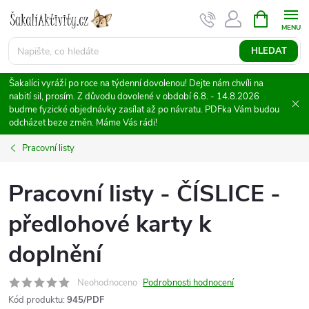
Přejít
NÁKUPNÍ
KOŠÍK
na
obsah
HLEDAT
Šakalíci vyráží po roce na týdenní dovolenou! Dejte nám chvíli na
nabití sil, prosím. Z důvodu dovolené v období 6.8. - 14.8.2026
budme fyzické objednávky zasílat až po návratu. PDFka Vám budou
odcházet beze změn. Máme Vás rádi!
Pracovní listy
Pracovní listy - ČÍSLICE -
předlohové karty k
doplnění
Neohodnoceno
Podrobnosti hodnocení
Kód produktu:
945/PDF