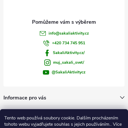
í
info
@
sakaliaktivity.cz
+420 734 745 951
SakaliAktivity.cz/
muj_sakali_svet/
@SakaliAktivitycz
Informace pro vás
Šakalí blog
Tento web používá soubory cookie. Dalším procházením
tohoto webu vyjadřujete souhlas s jejich používáním.. Více