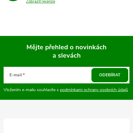
Zobrazit recenze
Mějte přehled o novinkách
a slevách
Z
á
E-mail
ODEBÍRAT
p
Vložením e-mailu souhlasíte s
podmínkami ochrany osobních údajů
a
t