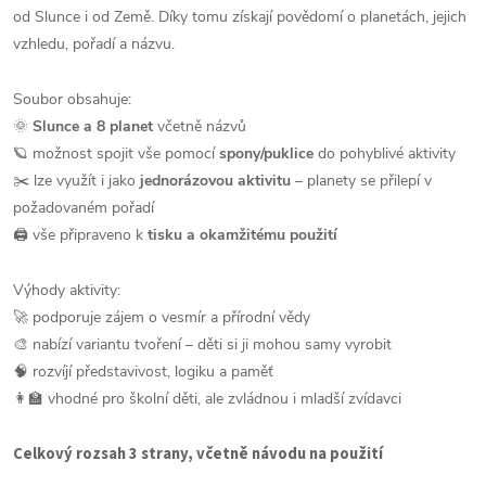
od Slunce i od Země. Díky tomu získají povědomí o planetách, jejich
vzhledu, pořadí a názvu.
Soubor obsahuje:
🌞
Slunce a 8 planet
včetně názvů
🪐 možnost spojit vše pomocí
spony/puklice
do pohyblivé aktivity
✂️ lze využít i jako
jednorázovou aktivitu
– planety se přilepí v
požadovaném pořadí
🖨️ vše připraveno k
tisku a okamžitému použití
Výhody aktivity:
🚀 podporuje zájem o vesmír a přírodní vědy
🎨 nabízí variantu tvoření – děti si ji mohou samy vyrobit
🧠 rozvíjí představivost, logiku a paměť
👩‍🏫 vhodné pro školní děti, ale zvládnou i mladší zvídavci
Celkový rozsah 3 strany, včetně návodu na použití