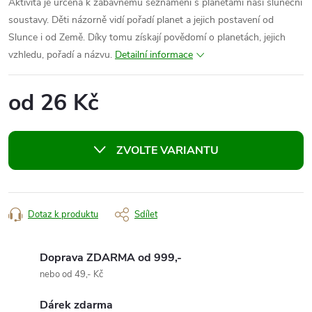
Aktivita je určena k zábavnému seznámení s planetami naší sluneční
soustavy. Děti názorně vidí pořadí planet a jejich postavení od
Slunce i od Země. Díky tomu získají povědomí o planetách, jejich
vzhledu, pořadí a názvu.
Detailní informace
od
26 Kč
Měrná
cena:
ZVOLTE VARIANTU
Dotaz k produktu
Sdílet
Doprava ZDARMA od 999,-
nebo od 49,- Kč
Dárek zdarma