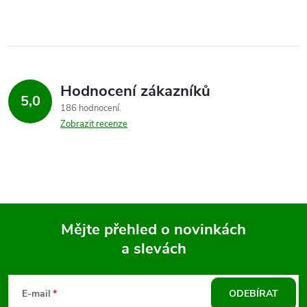
Hodnocení zákazníků
5,0
186 hodnocení
Zobrazit recenze
Mějte přehled o novinkách
a slevách
Z
á
E-mail
ODEBÍRAT