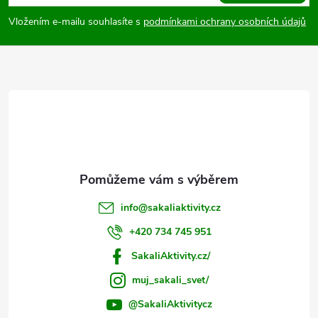
p
Vložením e-mailu souhlasíte s
podmínkami ochrany osobních údajů
a
t
í
info
@
sakaliaktivity.cz
+420 734 745 951
SakaliAktivity.cz/
muj_sakali_svet/
@SakaliAktivitycz