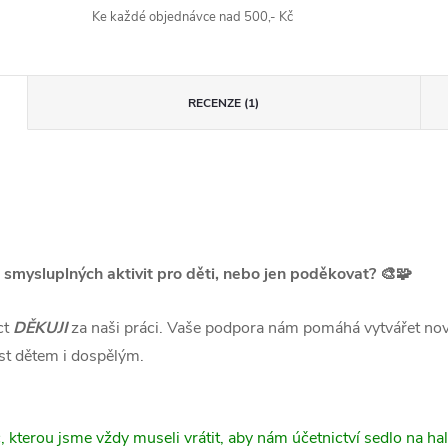
Ke každé objednávce nad 500,- Kč
RECENZE (1)
 smysluplných aktivit pro děti, nebo jen poděkovat? 🎨🧩
ct
DĚKUJI
za naši práci. Vaše podpora nám pomáhá vytvářet nové 
ost dětem i dospělým.
 kterou jsme vždy museli vrátit, aby nám účetnictví sedlo na hal