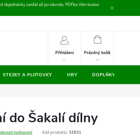
zické objednávky zasílat až po návratu. PDFka Vám budou
nocení obchodu
NÁKUPNÍ
KOŠÍK
Prázdný košík
Přihlášení
STEZKY A PLOTOVKY
HRY
DOPLŇKY
VÝP
 do Šakalí dílny
obnosti hodnocení
Kód produktu:
32831