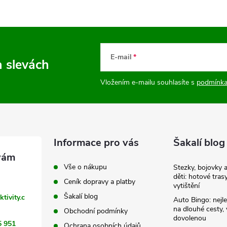
E-mail
a slevách
Vložením e-mailu souhlasíte s
podmínka
Informace pro vás
Šakalí blog
Vše o nákupu
Stezky, bojovky 
děti: hotové tras
Ceník dopravy a platby
vytištění
Šakalí blog
ktivity.c
Auto Bingo: nejle
na dlouhé cesty, 
Obchodní podmínky
dovolenou
5 951
Ochrana osobních údajů