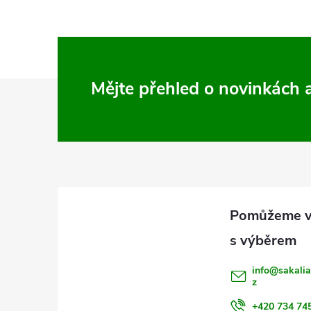
Z
Mějte přehled o novinkách
á
p
a
t
í
info
@
sakalia
z
+420 734 74