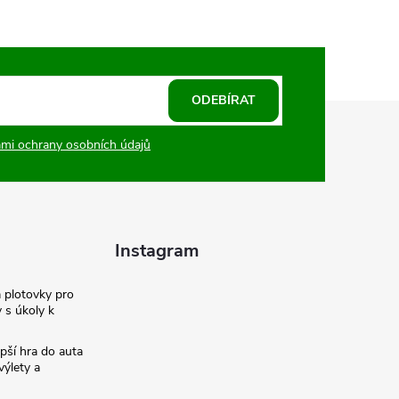
ODEBÍRAT
mi ochrany osobních údajů
Instagram
a plotovky pro
y s úkoly k
pší hra do auta
výlety a