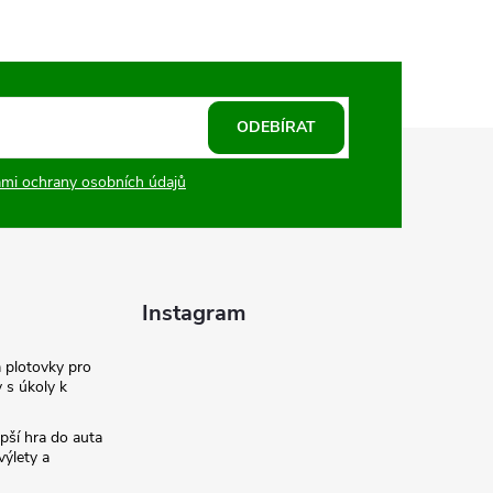
ODEBÍRAT
mi ochrany osobních údajů
Instagram
a plotovky pro
y s úkoly k
pší hra do auta
výlety a