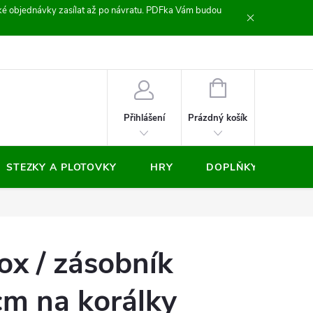
zické objednávky zasílat až po návratu. PDFka Vám budou
nocení obchodu
NÁKUPNÍ
KOŠÍK
Prázdný košík
Přihlášení
STEZKY A PLOTOVKY
HRY
DOPLŇKY
VÝP
ox / zásobník
cm na korálky