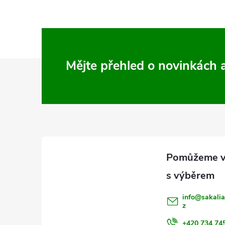
Z
Mějte přehled o novinkách
á
p
a
t
í
info
@
sakalia
z
+420 734 74