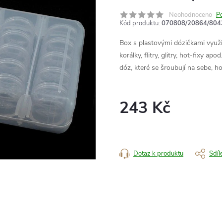
Neohodnoceno
P
Kód produktu:
070808/20864/804
Box s plastovými dózičkami využi
korálky, flitry, glitry, hot-fixy 
dóz, které se šroubují na sebe, 
243 Kč
Měrná
cena:
Dotaz k produktu
Sdíl