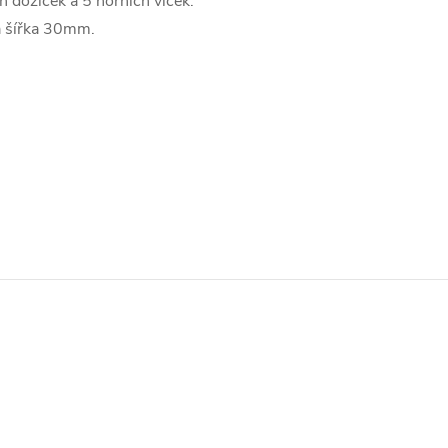
h dóziček a 5 horních víček.
a šířka 30mm.