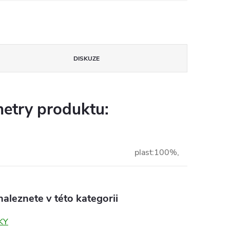
DISKUZE
etry produktu:
plast:100%,
aleznete v této kategorii
KY