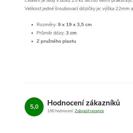
Celkem je tedy v boxu 25 ks těchto velmi praktickýc
Velikost jedné šroubovací dózičky je: výška 22mm 
Rozměry:
9 x 19 x 3,5 cm
Průměr dózy:
3 cm
Z pružného plastu
Hodnocení zákazníků
5,0
186 hodnocení
Zobrazit recenze