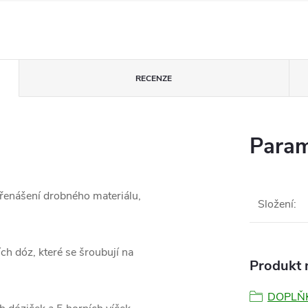
RECENZE
Param
přenášení drobného materiálu,
Složení
:
ch dóz, které se šroubují na
Produkt n
DOPLŇ