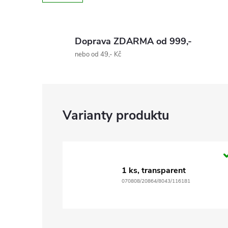
Doprava ZDARMA od 999,-
nebo od 49,- Kč
1 ks, transparent
070808/20864/8043/116181