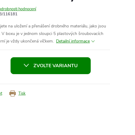
odrobnosti hodnocení
3/116181
jete na uložení a přenášení drobného materiálu, jako jsou
apod. V boxu je v jednom sloupci 5 plastových šroubovacích
horní je vždy ukončená víčkem.
Detailní informace
ZVOLTE VARIANTU
et
Tisk