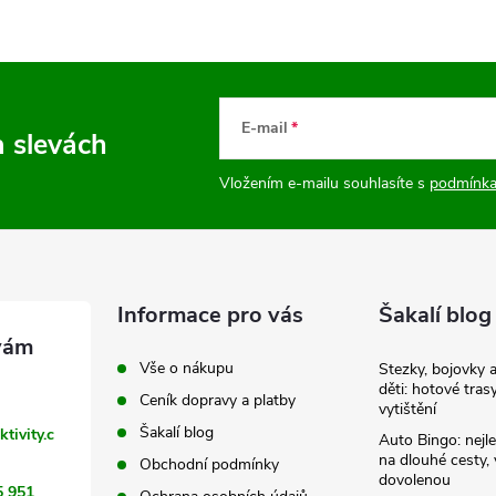
E-mail
a slevách
Vložením e-mailu souhlasíte s
podmínka
Informace pro vás
Šakalí blog
Vše o nákupu
Stezky, bojovky 
děti: hotové tras
Ceník dopravy a platby
vytištění
Šakalí blog
ktivity.c
Auto Bingo: nejle
na dlouhé cesty, 
Obchodní podmínky
dovolenou
5 951