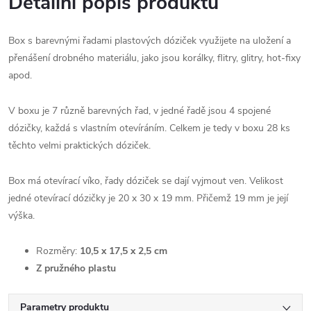
Detailní popis produktu
Box s barevnými řadami plastových dóziček využijete na uložení a
přenášení drobného materiálu, jako jsou korálky, flitry, glitry, hot-fixy
apod.
V boxu je 7 různě barevných řad, v jedné řadě jsou 4 spojené
dózičky, každá s vlastním otevíráním. Celkem je tedy v boxu 28 ks
těchto velmi praktických dóziček.
Box má otevírací víko, řady dóziček se dají vyjmout ven. Velikost
jedné otevírací dózičky je 20 x 30 x 19 mm. Přičemž 19 mm je její
výška.
Rozměry:
10,5 x 17,5 x 2,5 cm
Z pružného plastu
Parametry produktu