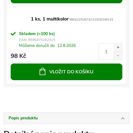
1 ks, 1 multikolor
880422/52873/131529/246133
Skladem
(>100 ks)
EAN:
8596475262415
Můžeme doručit do
12.8.2026
98 Kč
VLOŽIT DO KOŠÍKU
Popis produktu