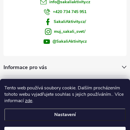
info
@
sakaliaktivity.cz
+420 734 745 951
SakaliAktivity.cz/
muj_sakali_svet/
@SakaliAktivitycz
Informace pro vás
Šakalí blog
Tento web používá soubory cookie. Dalším procházením
tohoto webu vyjadřujete souhlas s jejich používáním.. Více
Instagram
informací
zde
.
Nastavení
Copyright 2026
ŠakalíAktivity.cz
. Všechna práva vyhrazena.
Upravit
nastavení cookies