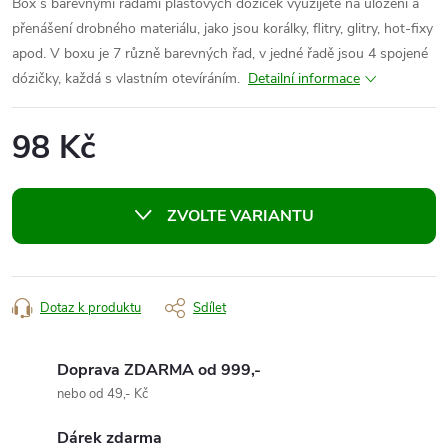
Box s barevnými řadami plastových dóziček využijete na uložení a
přenášení drobného materiálu, jako jsou korálky, flitry, glitry, hot-fixy
apod. V boxu je 7 různě barevných řad, v jedné řadě jsou 4 spojené
dózičky, každá s vlastním otevíráním.
Detailní informace
98 Kč
Měrná
cena:
ZVOLTE VARIANTU
Dotaz k produktu
Sdílet
Doprava ZDARMA od 999,-
nebo od 49,- Kč
Dárek zdarma