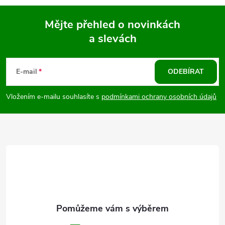
Mějte přehled o novinkách
a slevách
Z
á
E-mail
ODEBÍRAT
p
Vložením e-mailu souhlasíte s
podmínkami ochrany osobních údajů
a
t
í