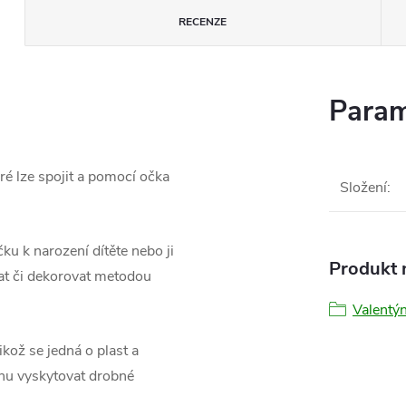
RECENZE
Param
ré lze spojit a pomocí očka
Složení
:
čku k narození dítěte nebo ji
Produkt n
at či dekorovat metodou
Valentý
kož se jedná o plast a
chu vyskytovat drobné