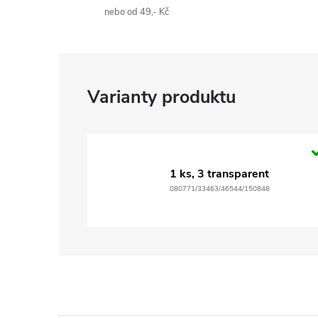
nebo od 49,- Kč
1 ks, 3 transparent
080771/33463/46544/150848