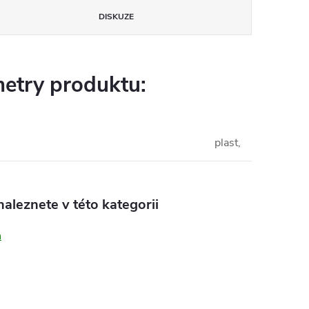
DISKUZE
etry produktu:
plast,
aleznete v této kategorii
n