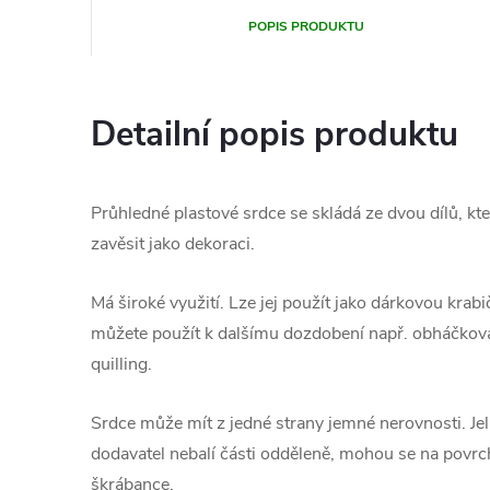
POPIS PRODUKTU
Detailní popis produktu
Průhledné plastové srdce se skládá ze dvou dílů, kte
zavěsit jako dekoraci.
Má široké využití. Lze jej použít jako dárkovou krabi
můžete použít k dalšímu dozdobení např. obháčkov
quilling.
Srdce může mít z jedné strany jemné nerovnosti. Jeli
dodavatel nebalí části odděleně, mohou se na povr
škrábance.