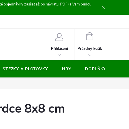
zické objednávky zasílat až po návratu. PDFka Vám budou
nocení obchodu
NÁKUPNÍ
KOŠÍK
Prázdný košík
Přihlášení
STEZKY A PLOTOVKY
HRY
DOPLŇKY
VÝP
rdce 8x8 cm