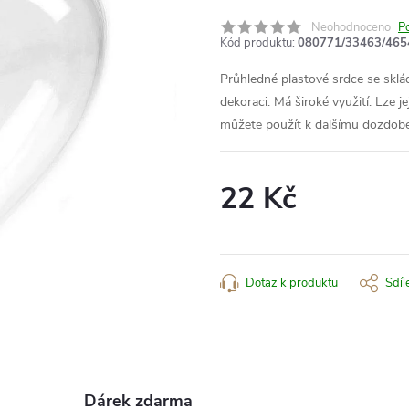
Neohodnoceno
P
Kód produktu:
080771/33463/465
Průhledné plastové srdce se sklád
dekoraci. Má široké využití. Lze j
můžete použít k dalšímu dozdobe
22 Kč
Měrná
cena:
Dotaz k produktu
Sdíl
Dárek zdarma