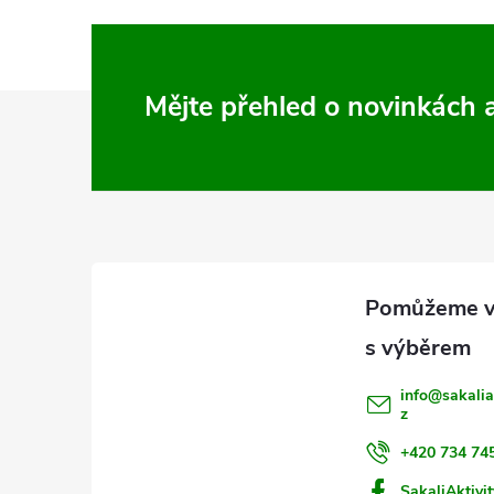
Z
Mějte přehled o novinkách
á
p
a
t
í
info
@
sakalia
z
+420 734 74
SakaliAktivit