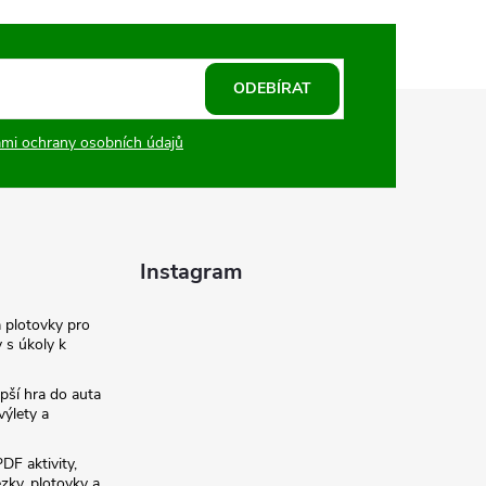
ODEBÍRAT
mi ochrany osobních údajů
Instagram
a plotovky pro
y s úkoly k
pší hra do auta
výlety a
PDF aktivity,
ezky, plotovky a