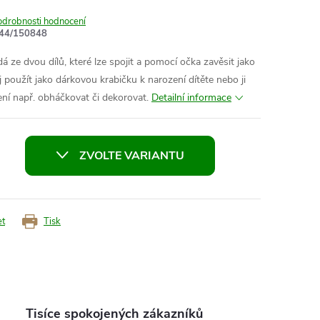
odrobnosti hodnocení
44/150848
á ze dvou dílů, které lze spojit a pomocí očka zavěsit jako
ej použít jako dárkovou krabičku k narození dítěte nebo ji
ní např. obháčkovat či dekorovat.
Detailní informace
ZVOLTE VARIANTU
et
Tisk
Tisíce spokojených zákazníků