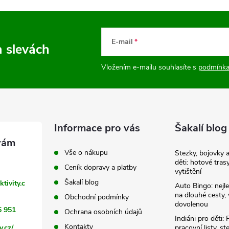
E-mail
a slevách
Vložením e-mailu souhlasíte s
podmínka
Informace pro vás
Šakalí blog
Vše o nákupu
Stezky, bojovky 
děti: hotové tras
Ceník dopravy a platby
vytištění
Šakalí blog
ktivity.c
Auto Bingo: nejle
na dlouhé cesty, 
Obchodní podmínky
dovolenou
5 951
Ochrana osobních údajů
Indiáni pro děti: 
Kontakty
y.cz/
pracovní listy, st