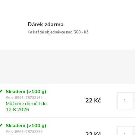
Dárek zdarma
Ke každé objednávce nad 500,- Kč
Skladem
(>100 g)
EAN:
8596475732154
22 Kč
Můžeme doručit do
12.8.2026
Skladem
(>100 g)
EAN:
8596475732239
22 Kč