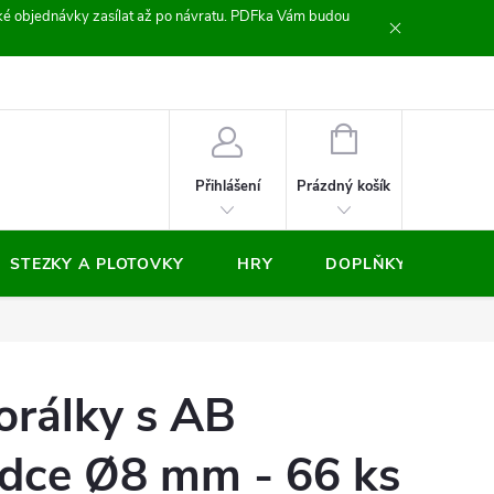
zické objednávky zasílat až po návratu. PDFka Vám budou
nocení obchodu
NÁKUPNÍ
KOŠÍK
Prázdný košík
Přihlášení
STEZKY A PLOTOVKY
HRY
DOPLŇKY
VÝP
orálky s AB
rdce Ø8 mm - 66 ks