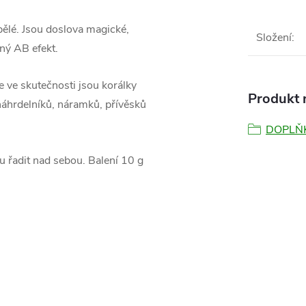
pělé. Jsou doslova magické,
Složení
:
mný AB efekt.
e ve skutečnosti jsou korálky
Produkt n
náhrdelníků, náramků, přívěsků
DOPLŇ
 řadit nad sebou. Balení 10 g