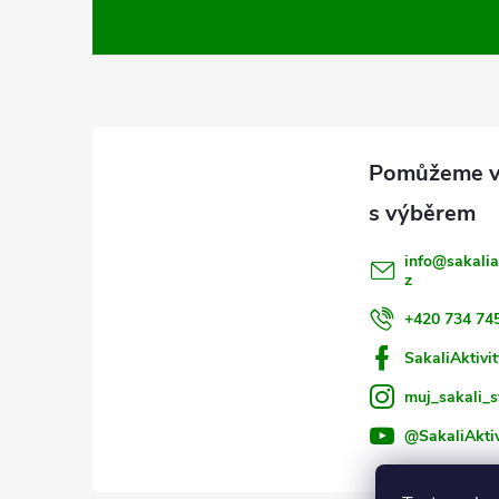
á
p
a
t
í
info
@
sakalia
z
+420 734 74
SakaliAktivit
muj_sakali_s
@SakaliAktiv