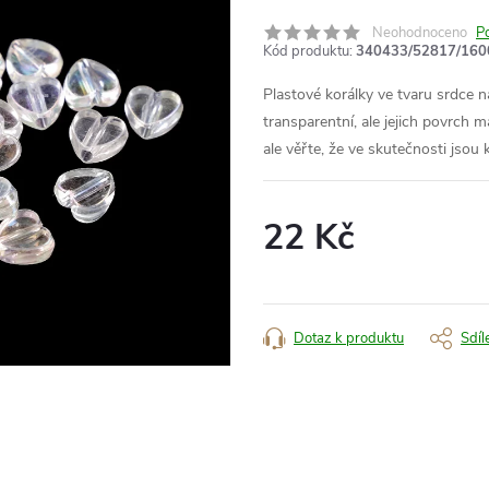
Neohodnoceno
P
Kód produktu:
340433/52817/160
Plastové korálky ve tvaru srdce 
transparentní, ale jejich povrch 
ale věřte, že ve skutečnosti jsou 
22 Kč
Měrná
cena:
Dotaz k produktu
Sdíl