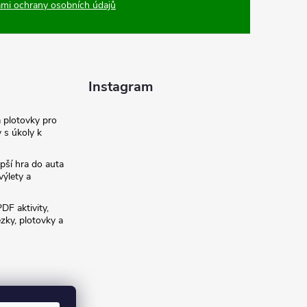
mi ochrany osobních údajů
Instagram
a plotovky pro
y s úkoly k
pší hra do auta
výlety a
PDF aktivity,
ezky, plotovky a