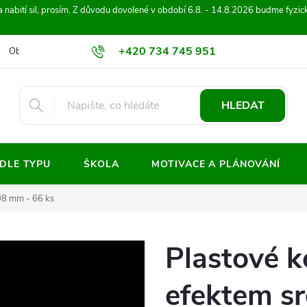
 na nabití sil, prosím. Z důvodu dovolené v období 6.8. - 14.8.2026 budme fy
+420 734 745 951
Obchodní podmínky
Ochrana osobních údajů
Kontakty
Hod
info@sakaliaktivity.cz
HLEDAT
ODLE TYPU
ŠKOLA
MOTIVACE A PLÁNOVÁNÍ
Ø8 mm - 66 ks
Plastové k
efektem s