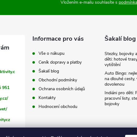
Vložením e-mailu souhlasíte s
podmínka
Informace pro vás
Šakalí blog
Vše o nákupu
Stezky, bojovky 
děti: hotové tras
Ceník dopravy a platby
vytištění
Šakalí blog
ktivity.c
Auto Bingo: nejle
na dlouhé cesty, 
Obchodní podmínky
dovolenou
5 951
Ochrana osobních údajů
Indiáni pro děti: 
Kontakty
y.cz/
pracovní listy, st
bojovky
Hodnocení obchodu
vet/
itycz