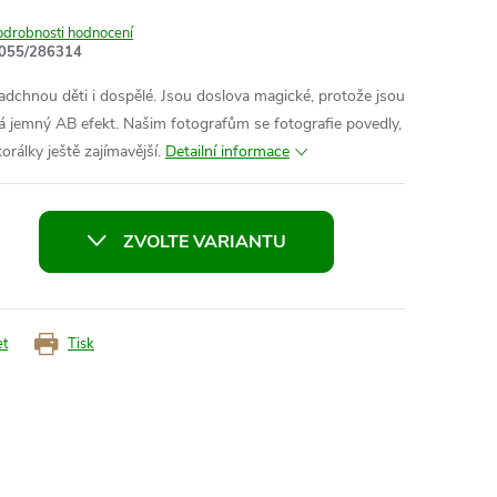
odrobnosti hodnocení
055/286314
nadchnou děti i dospělé. Jsou doslova magické, protože jsou
má jemný AB efekt. Našim fotografům se fotografie povedly,
korálky ještě zajímavější.
Detailní informace
ZVOLTE VARIANTU
et
Tisk