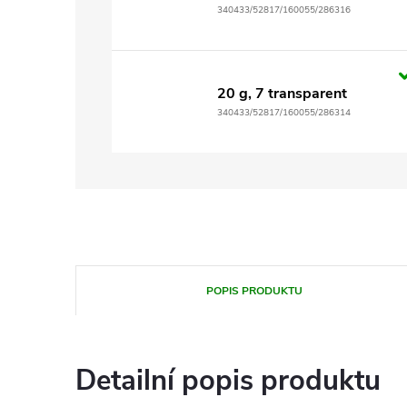
340433/52817/160055/286316
20 g, 7 transparent
340433/52817/160055/286314
POPIS PRODUKTU
Detailní popis produktu