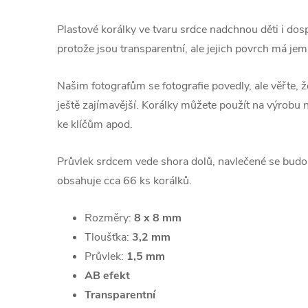
Plastové korálky ve tvaru srdce nadchnou děti i dos
protože jsou transparentní, ale jejich povrch má je
Našim fotografům se fotografie povedly, ale věřte, ž
ještě zajímavější. Korálky můžete použít na výrobu 
ke klíčům apod.
Průvlek srdcem vede shora dolů, navlečené se budou
obsahuje cca 66 ks korálků.
Rozměry:
8 x 8 mm
Tloušťka:
3,2 mm
Průvlek:
1,5 mm
AB efekt
Transparentní