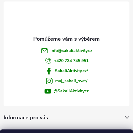
t
í
info
@
sakaliaktivity.cz
+420 734 745 951
SakaliAktivity.cz/
muj_sakali_svet/
@SakaliAktivitycz
Informace pro vás