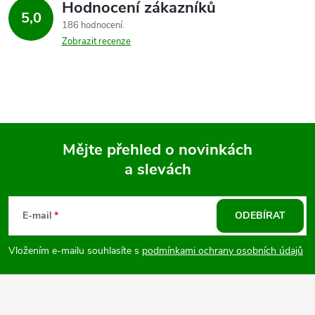
Hodnocení zákazníků
5,0
186 hodnocení
Zobrazit recenze
Mějte přehled o novinkách
a slevách
Z
á
E-mail
ODEBÍRAT
p
Vložením e-mailu souhlasíte s
podmínkami ochrany osobních údajů
a