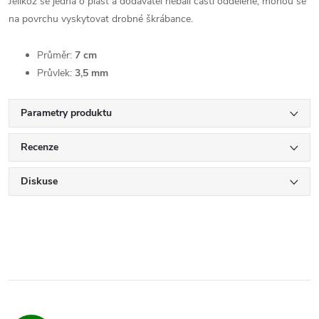
Jelikož se jedná o plast a dodavatel nebalí části odděleně, mohou se
na povrchu vyskytovat drobné škrábance.
Průměr:
7 cm
Průvlek:
3,5 mm
Parametry produktu
Recenze
Diskuse