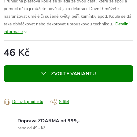
Průhledná plastová koule se skládá ze dvou částí, které se spojí a
pomocí očka ji můžete pověsit jako dekoraci. Dovnitř můžete
naaranžovat umělé či sušené květy, peří, kamínky apod. Koule se dá
také obháčkovat nebo dekorovat ubrouskovou technikou.
Detailní
informace
46 Kč
Měrná
cena:
ZVOLTE VARIANTU
Dotaz k produktu
Sdílet
Doprava ZDARMA od 999,-
nebo od 49,- Kč