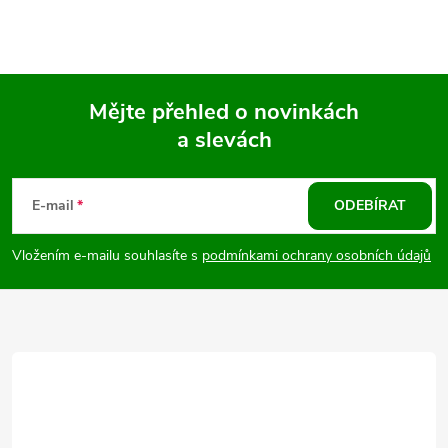
Mějte přehled o novinkách
a slevách
Z
á
E-mail
ODEBÍRAT
p
Vložením e-mailu souhlasíte s
podmínkami ochrany osobních údajů
a
t
í