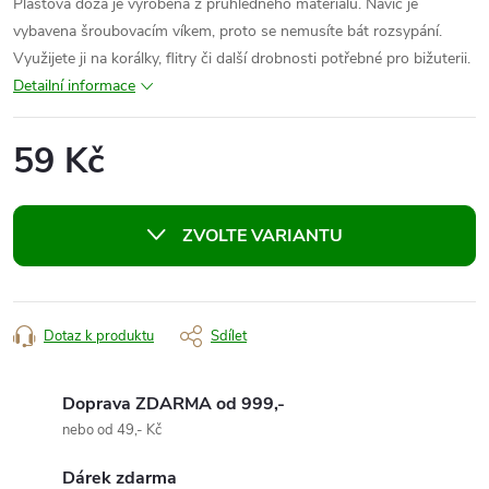
Plastová dóza je vyrobena z průhledného materiálu. Navíc je
vybavena šroubovacím víkem, proto se nemusíte bát rozsypání.
Využijete ji na korálky, flitry či další drobnosti potřebné pro bižuterii.
Detailní informace
59 Kč
Měrná
cena:
ZVOLTE VARIANTU
Dotaz k produktu
Sdílet
Doprava ZDARMA od 999,-
nebo od 49,- Kč
Dárek zdarma