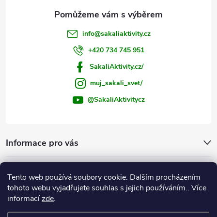
info
@
sakaliaktivity.cz
+420 734 745 951
SakaliAktivity.cz/
muj_sakali_svet/
@SakaliAktivitycz
Informace pro vás
Šakalí blog
Tento web používá soubory cookie. Dalším procházením
tohoto webu vyjadřujete souhlas s jejich používáním.. Více
Instagram
informací
zde
.