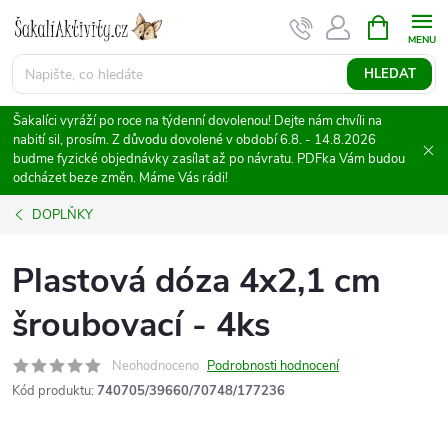
Přejít
NÁKUPNÍ
KOŠÍK
na
obsah
HLEDAT
Šakalíci vyráží po roce na týdenní dovolenou! Dejte nám chvíli na
nabití sil, prosím. Z důvodu dovolené v období 6.8. - 14.8.2026
budme fyzické objednávky zasílat až po návratu. PDFka Vám budou
odcházet beze změn. Máme Vás rádi!
DOPLŇKY
Plastová dóza 4x2,1 cm
šroubovací - 4ks
Neohodnoceno
Podrobnosti hodnocení
Kód produktu:
740705/39660/70748/177236