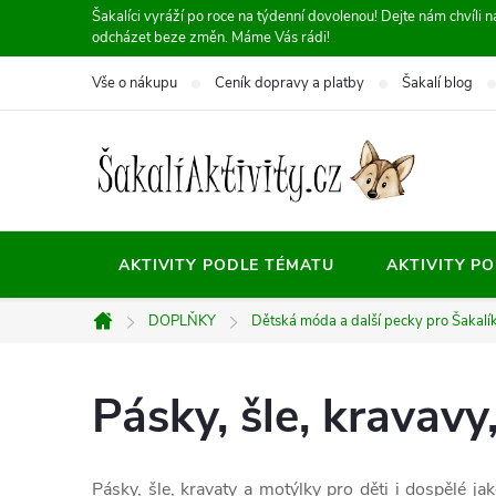
Přejít
Šakalíci vyráží po roce na týdenní dovolenou! Dejte nám chvíli
odcházet beze změn. Máme Vás rádi!
na
obsah
Vše o nákupu
Ceník dopravy a platby
Šakalí blog
AKTIVITY PODLE TÉMATU
AKTIVITY P
DOPLŇKY
Dětská móda a další pecky pro Šakalí
Domů
Pásky, šle, kravavy
Pásky, šle, kravaty a motýlky pro děti i dospělé j