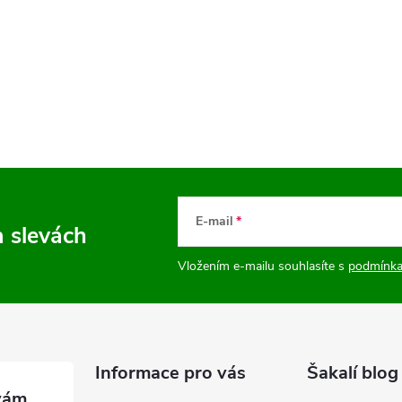
E-mail
a slevách
Vložením e-mailu souhlasíte s
podmínka
Informace pro vás
Šakalí blog