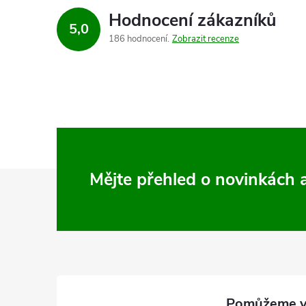
ý
Hodnocení zákazníků
p
5,0
186 hodnocení
Zobrazit recenze
i
s
u
Z
Mějte přehled o novinkách
á
p
a