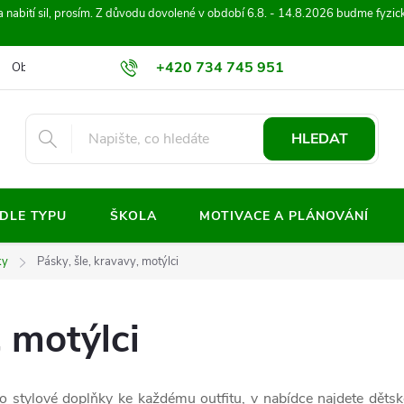
 na nabití sil, prosím. Z důvodu dovolené v období 6.8. - 14.8.2026 budme fy
+420 734 745 951
Obchodní podmínky
Ochrana osobních údajů
Kontakty
Hod
info@sakaliaktivity.cz
HLEDAT
ODLE TYPU
ŠKOLA
MOTIVACE A PLÁNOVÁNÍ
ky
Pásky, šle, kravavy, motýlci
, motýlci
ako stylové doplňky ke každému outfitu, v nabídce najdete dětsk