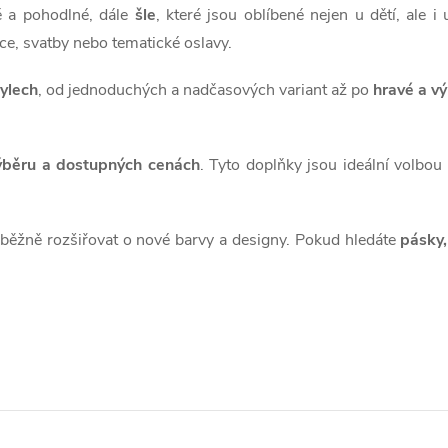
ké a pohodlné, dále
šle
, které jsou oblíbené nejen u dětí, ale 
akce, svatby nebo tematické oslavy.
tylech
, od jednoduchých a nadčasových variant až po
hravé a v
výběru a dostupných cenách
. Tyto doplňky jsou ideální volbou 
běžně rozšiřovat o nové barvy a designy. Pokud hledáte
pásky,