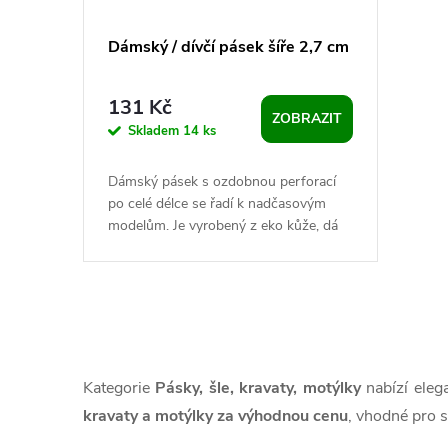
p
d
Dámský / dívčí pásek šíře 2,7 cm
r
u
131 Kč
ZOBRAZIT
o
k
Skladem
14 ks
d
t
Dámský pásek s ozdobnou perforací
po celé délce se řadí k nadčasovým
u
modelům. Je vyrobený z eko kůže, dá
ů
se dobře kombinovat se širokou
škálou...
k
t
O
v
ů
Kategorie
Pásky, šle, kravaty, motýlky
nabízí eleg
l
kravaty a motýlky za výhodnou cenu
, vhodné pro s