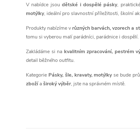
á
V nabídce jsou
dětské i dospělé pásky
, praktic
d
motýlky
, ideální pro slavnostní příležitosti, školní 
a
Produkty nabízíme v
různých barvách, vzorech a s
tomu si vyberou malí parádníci, parádnice i dospělí.
c
í
Zakládáme si na
kvalitním zpracování, pestrém 
detail běžného outfitu.
p
r
Kategorie
Pásky, šle, kravaty, motýlky
se bude prů
zboží
a
široký výběr
, jste na správném místě.
v
k
y
v