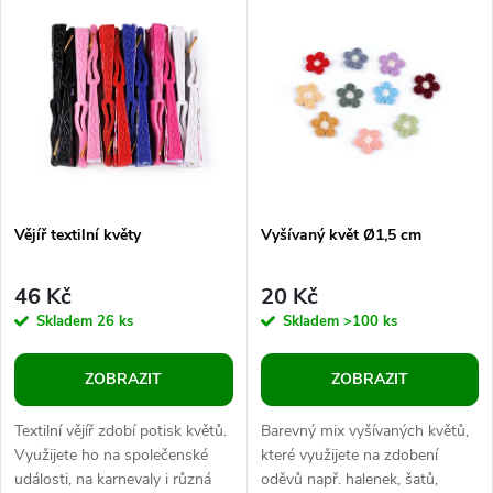
k
k
t
t
ů
ů
Vějíř textilní květy
Vyšívaný květ Ø1,5 cm
46 Kč
20 Kč
Skladem
26 ks
Skladem
>100 ks
ZOBRAZIT
ZOBRAZIT
Textilní vějíř zdobí potisk květů.
Barevný mix vyšívaných květů,
Využijete ho na společenské
které využijete na zdobení
události, na karnevaly i různá
oděvů např. halenek, šatů,