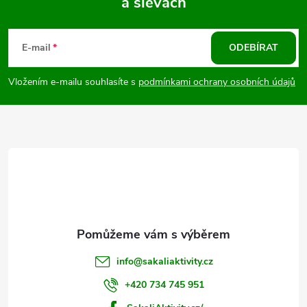
a slevách
Z
v
k
á
E-mail
ODEBÍRAT
y
p
Vložením e-mailu souhlasíte s
podmínkami ochrany osobních údajů
v
a
ý
t
p
i
í
s
u
info
@
sakaliaktivity.cz
+420 734 745 951