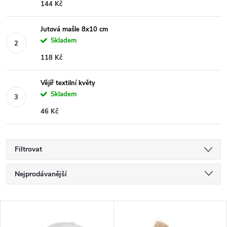
144 Kč
Jutová mašle 8x10 cm
Skladem
118 Kč
Vějíř textilní květy
Skladem
46 Kč
Filtrovat
Ř
Nejprodávanější
a
Nejlevnější
V
Nejdražší
z