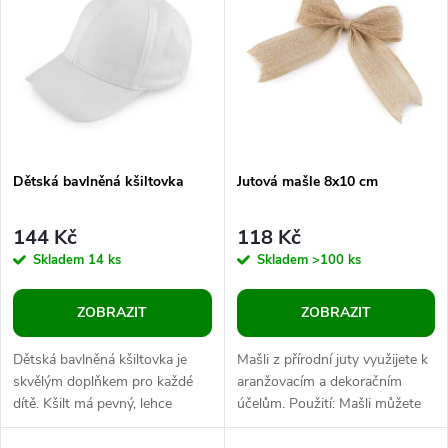
ý
Abecedně
e
p
n
i
í
s
p
Dětská bavlněná kšiltovka
Jutová mašle 8x10 cm
p
r
144 Kč
118 Kč
r
Skladem
14 ks
Skladem
>100 ks
o
o
ZOBRAZIT
ZOBRAZIT
d
d
Dětská bavlněná kšiltovka je
Mašli z přírodní juty využijete k
u
skvělým doplňkem pro každé
aranžovacím a dekoračním
dítě. Kšilt má pevný, lehce
účelům. Použití: Mašli můžete
u
prohnutý, zaoblený, spolehlivě
použít do květinových kytic,
ochrání před sluncem. Díky...
vazeb, na výrobu různých...