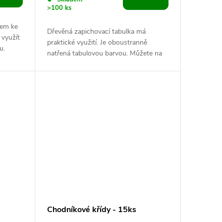
>100 ks
kem ke
Dřevěná zapichovací tabulka má
 využít
praktické využití. Je oboustranně
u.
natřená tabulovou barvou. Můžete na
ni psát křídou, kterou pak jednoduše
smyjete...
Chodníkové křídy - 15ks