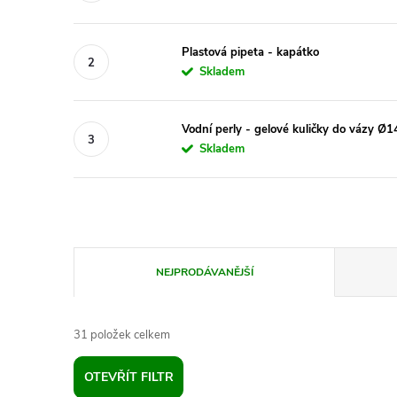
Plastová pipeta - kapátko
Skladem
Vodní perly - gelové kuličky do vázy Ø
Skladem
Ř
NEJPRODÁVANĚJŠÍ
a
31
položek celkem
z
OTEVŘÍT FILTR