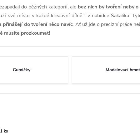
ezapadají do běžných kategorií, ale
bez nich by tvoření nebylo
uží své místo v každé kreativní dílně i v nabídce Šakalíka. Ty
a přinášejí do tvoření něco navíc
. Ať už jde o precizní práce n
tě musíte prozkoumat!
Gumičky
Modelovací hmot
 1 ks