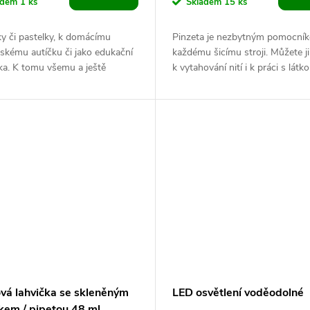
adem
1 ks
Skladem
15 ks
y či pastelky, k domácímu
Pinzeta je nezbytným pomocní
skému autíčku či jako edukační
každému šicímu stroji. Můžete ji
a. K tomu všemu a ještě
k vytahování nití i k práci s látko
víc lze využít mini
Ostrou špičkou uchopíte a...
ku,...
ová lahvička se skleněným
LED osvětlení voděodolné
kem / pipetou 48 ml