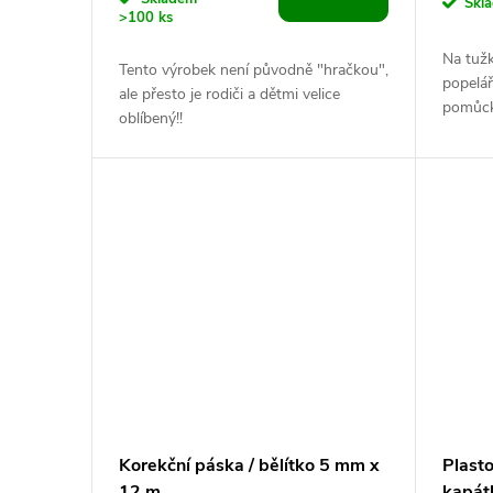
Skl
>100 ks
Na tužk
Tento výrobek není původně "hračkou",
popelář
ale přesto je rodiči a dětmi velice
pomůck
oblíbený!!
mnohem 
popelnič
Korekční páska / bělítko 5 mm x
Plast
12 m
kapát