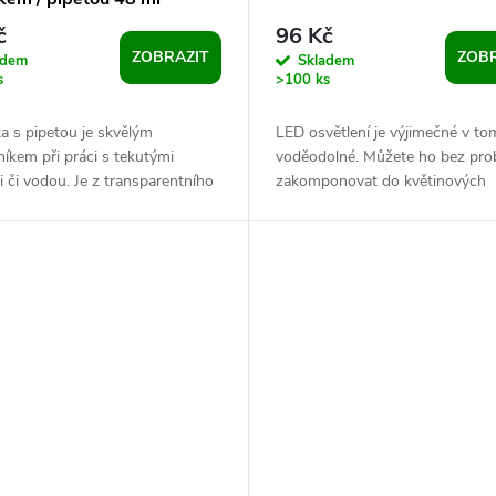
č
96 Kč
ZOBRAZIT
ZOBR
adem
Skladem
s
>100 ks
a s pipetou je skvělým
LED osvětlení je výjimečné v tom
íkem při práci s tekutými
voděodolné. Můžete ho bez pr
 či vodou. Je z transparentního
zakomponovat do květinových
 má bílý šroubovací uzávěr, pod
aranžmá, do váz apod. Nádhern
..
vynikne jako...