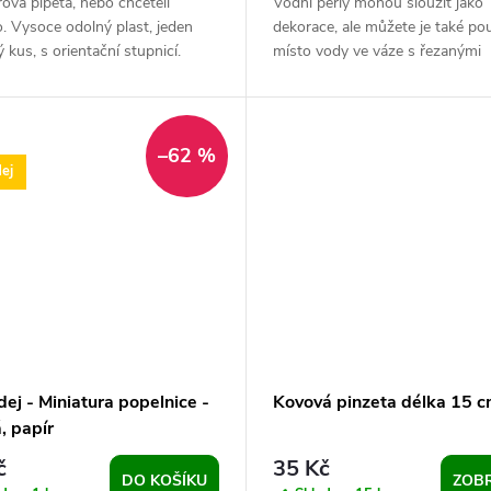
ova pipeta, nebo chceteli
Vodní perly mohou sloužit jako
. Vysoce odolný plast, jeden
dekorace, ale můžete je také pou
 kus, s orientační stupnicí.
místo vody ve váze s řezanými
na pokusy a tvoření s dětmi.
květinami. Nasáknou vodu a zadr
dobu až 2...
–62 %
ej
ej - Miniatura popelnice -
Kovová pinzeta délka 15 
, papír
č
35 Kč
DO KOŠÍKU
ZOBR