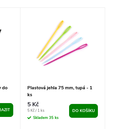
y do
Plastová jehla 75 mm, tupá - 1
ks
5 Kč
AZIT
Měrná
5 Kč / 1 ks
DO KOŠÍKU
cena:
Skladem
35 ks