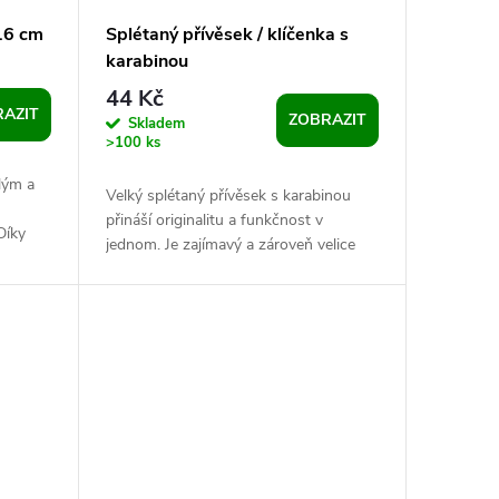
16 cm
Splétaný přívěsek / klíčenka s
karabinou
44 Kč
AZIT
ZOBRAZIT
Skladem
>100 ks
lým a
Velký splétaný přívěsek s karabinou
přináší originalitu a funkčnost v
Díky
jednom. Je zajímavý a zároveň velice
mná na
praktický. Můžete jej použít nejenom...