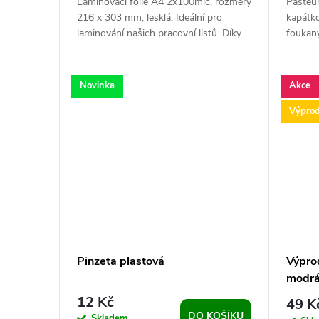
d
t
Laminovací fólie A4 2x100mic, rozměry
Pasteur
216 x 303 mm, lesklá. Ideální pro
kapátko
u
ů
laminování našich pracovní listů. Díky
foukaný
laminaci je možné jedny pracovní...
Vhodné 
k
Po...
Novinka
Akce
t
Výprod
ů
Pinzeta plastová
Výprod
modrá
12 Kč
49 K
DO KOŠÍKU
Skladem