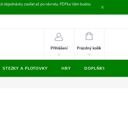
zické objednávky zasílat až po návratu. PDFka Vám budou
nocení obchodu
NÁKUPNÍ
KOŠÍK
Prázdný košík
Přihlášení
STEZKY A PLOTOVKY
HRY
DOPLŇKY
VÝP