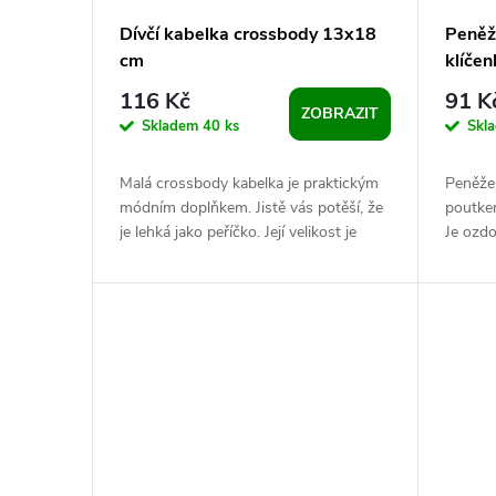
Dívčí kabelka crossbody 13x18
Peněže
cm
klíče
116 Kč
91 K
ZOBRAZIT
Skladem
40 ks
Skl
Malá crossbody kabelka je praktickým
Peněže
módním doplňkem. Jistě vás potěší, že
poutkem
je lehká jako peříčko. Její velikost je
Je ozd
vhodná i na mobil. Díky...
srdce. 
při...