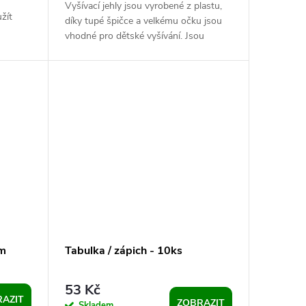
Vyšívací jehly jsou vyrobené z plastu,
žít
díky tupé špičce a velkému očku jsou
vhodné pro dětské vyšívání. Jsou
ží ji po
ohebné a nelámou se. Využijete je
také...
cm
Tabulka / zápich - 10ks
53 Kč
AZIT
ZOBRAZIT
Skladem