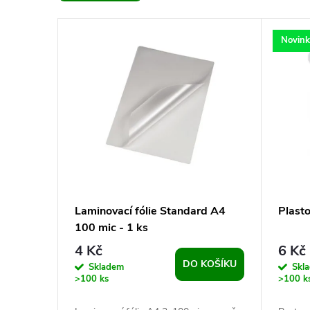
e
V
n
Novin
ý
í
p
p
i
r
s
o
p
d
Laminovací fólie Standard A4
Plast
100 mic - 1 ks
r
u
4 Kč
6 Kč
DO KOŠÍKU
o
Skladem
Skl
k
>100 ks
>100 k