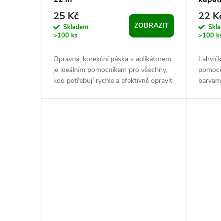
25 Kč
22 K
ZOBRAZIT
Skladem
Skl
>100 ks
>100 k
Opravná, korekční páska s aplikátorem
Lahvičk
je ideálním pomocníkem pro všechny,
pomocn
kdo potřebují rychle a efektivně opravit
barvami
chyby na papíru. Její použití je...
plastu,
kterým.