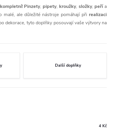
 kompletní!
Pinzety
,
pipety
,
kroužky
,
složky
,
peří
a
to malé, ale důležité nástroje pomáhají při
realizaci
ebo dekorace, tyto doplňky posouvají vaše výtvory na
y
Další doplňky
4 Kč