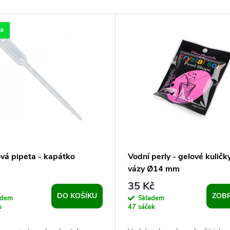
ka
ová pipeta - kapátko
Vodní perly - gelové kuličk
vázy Ø14 mm
35 Kč
DO KOŠÍKU
ZOBR
adem
Skladem
s
47 sáček