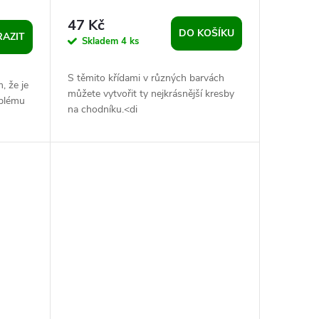
47 Kč
DO KOŠÍKU
AZIT
Skladem
4 ks
S těmito křídami v různých barvách
, že je
můžete vytvořit ty nejkrásnější kresby
oblému
na chodníku.<di
ě