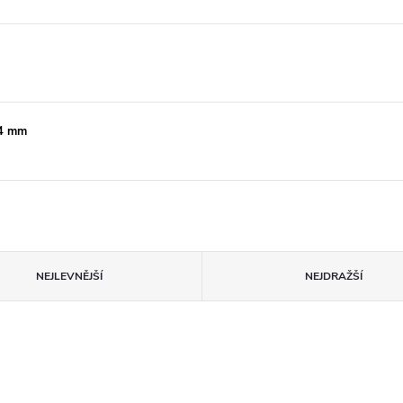
14 mm
NEJLEVNĚJŠÍ
NEJDRAŽŠÍ