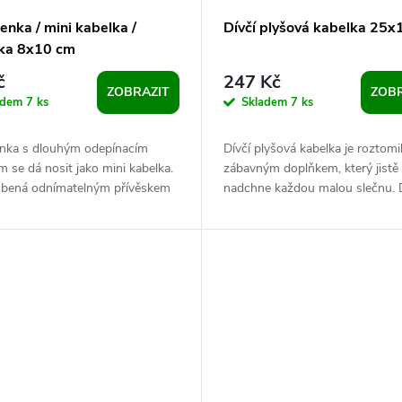
nka / mini kabelka /
Dívčí plyšová kabelka 25x
nka 8x10 cm
č
247 Kč
ZOBRAZIT
ZOBR
adem
7 ks
Skladem
7 ks
nka s dlouhým odepínacím
Dívčí plyšová kabelka je roztomi
 se dá nosit jako mini kabelka.
zábavným doplňkem, který jistě
obená odnímatelným přívěskem
nadchne každou malou slečnu. 
Stane se praktickou společnicí
jemnému kožíšku je velice příje
dotek....