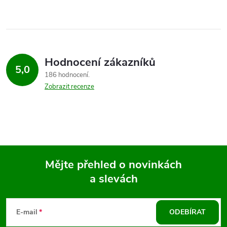
Hodnocení zákazníků
5,0
186 hodnocení
Zobrazit recenze
Mějte přehled o novinkách
a slevách
Z
á
E-mail
ODEBÍRAT