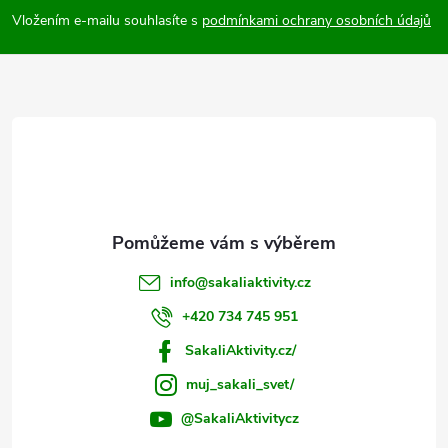
p
Vložením e-mailu souhlasíte s
podmínkami ochrany osobních údajů
a
t
í
info
@
sakaliaktivity.cz
+420 734 745 951
SakaliAktivity.cz/
muj_sakali_svet/
@SakaliAktivitycz