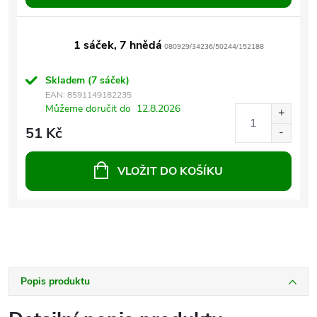
1 sáček, 7 hnědá
080929/34236/50244/152188
Skladem
(7 sáček)
EAN:
8591149182235
Můžeme doručit do
12.8.2026
51 Kč
VLOŽIT DO KOŠÍKU
Popis produktu