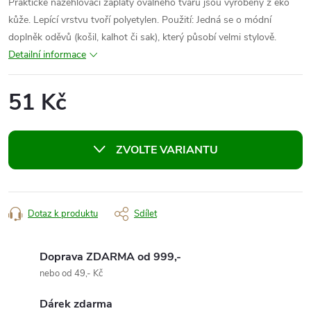
Praktické nažehlovací záplaty oválného tvaru jsou vyrobeny z eko
kůže. Lepící vrstvu tvoří polyetylen. Použití: Jedná se o módní
doplněk oděvů (košil, kalhot či sak), který působí velmi stylově.
Detailní informace
51 Kč
Měrná
cena:
ZVOLTE VARIANTU
Dotaz k produktu
Sdílet
Doprava ZDARMA od 999,-
nebo od 49,- Kč
Dárek zdarma