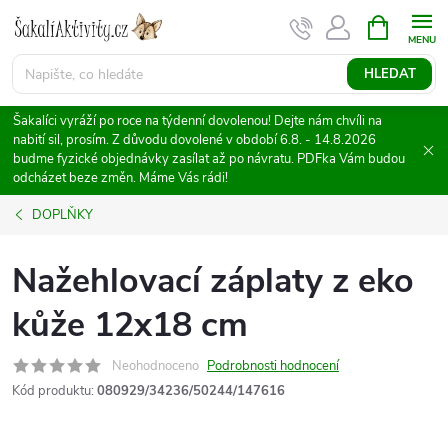
Přejít
NÁKUPNÍ
KOŠÍK
na
obsah
HLEDAT
Šakalíci vyráží po roce na týdenní dovolenou! Dejte nám chvíli na
nabití sil, prosím. Z důvodu dovolené v období 6.8. - 14.8.2026
budme fyzické objednávky zasílat až po návratu. PDFka Vám budou
odcházet beze změn. Máme Vás rádi!
DOPLŇKY
Nažehlovací záplaty z eko
kůže 12x18 cm
Neohodnoceno
Podrobnosti hodnocení
Kód produktu:
080929/34236/50244/147616