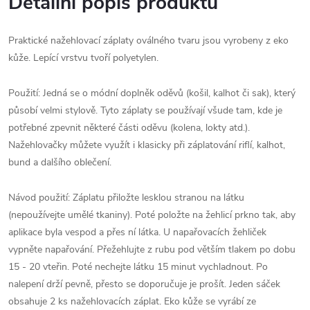
Detailní popis produktu
Praktické nažehlovací záplaty oválného tvaru jsou vyrobeny z eko
kůže. Lepící vrstvu tvoří polyetylen.
Použití: Jedná se o módní doplněk oděvů (košil, kalhot či sak), který
působí velmi stylově. Tyto záplaty se používají všude tam, kde je
potřebné zpevnit některé části oděvu (kolena, lokty atd.).
Nažehlovačky můžete využít i klasicky při záplatování riflí, kalhot,
bund a dalšího oblečení.
Návod použití: Záplatu přiložte lesklou stranou na látku
(nepoužívejte umělé tkaniny). Poté položte na žehlicí prkno tak, aby
aplikace byla vespod a přes ní látka. U napařovacích žehliček
vypněte napařování. Přežehlujte z rubu pod větším tlakem po dobu
15 - 20 vteřin. Poté nechejte látku 15 minut vychladnout. Po
nalepení drží pevně, přesto se doporučuje je prošít. Jeden sáček
obsahuje 2 ks nažehlovacích záplat. Eko kůže se vyrábí ze