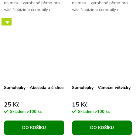
na míru – vyrobené přímo pro
na míru – vyrobené přímo pro
vás! Nabízíme černobílý i
vás! Nabízíme černobílý i
barevný tisk podle vašeho
barevný tisk podle vašeho
Tip
zadání. Potřebujete samolepky
zadání. Potřebujete samolepky
s...
s...
Samolepky - Abeceda a číslice
Samolepky - Vánoční větvičky
25 Kč
15 Kč
Skladem
>100 ks
Skladem
>100 ks
DO KOŠÍKU
DO KOŠÍKU