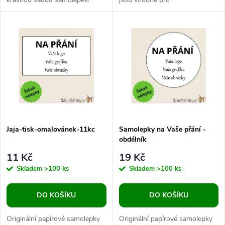
u
Každá samolepka je ručně
grafomotorické cvičení u dětí
k
malovaná originální ilustrace,
předškolního, ranného školního
k
kterou s...
i mladšího...
t
t
ů
ů
Jaja-tisk-omalovánek-11kc
Samolepky na Vaše přání -
obdélník
11 Kč
19 Kč
Skladem
>100 ks
Skladem
>100 ks
DO KOŠÍKU
DO KOŠÍKU
Originální papírové samolepky
Originální papírové samolepky