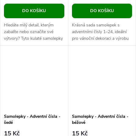
DO KOŠÍKU
DO KOŠÍKU
Hledáte milý detail, kterým
Krásná sada samolepek s
zabalíte nebo označíte své
adventními čísly 1–24, ideální
výtvory? Tyto kulaté samolepky
pro vánoční dekoraci a výrobu
s nápisem „hand made“ a
vlastních adventních kalendářů.
„made with love“ dodají vašim...
Kulaté nálepky s jemným...
Samolepky - Adventní čísla -
Samolepky - Adventní čísla -
šedé
béžové
15 Kč
15 Kč