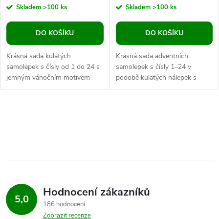
Skladem
>100 ks
Skladem
>100 ks
DO KOŠÍKU
DO KOŠÍKU
Krásná sada kulatých
Krásná sada adventních
samolepek s čísly od 1 do 24 s
samolepek s čísly 1–24 v
jemným vánočním motivem –
podobě kulatých nálepek s
ideální k dozdobení adventních
jemným vánočním motivem.
kalendářů. Vhodné k nalepení
Ideální k dekoraci vlastnoručně
na...
vyrobených...
O
v
l
á
Hodnocení zákazníků
d
5,0
186 hodnocení
a
Zobrazit recenze