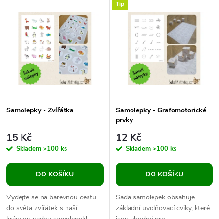
V
Tip
Nejdražší
z
ý
Abecedně
e
p
n
i
í
s
p
Samolepky - Zvířátka
Samolepky - Grafomotorické
prvky
p
r
15 Kč
12 Kč
r
Skladem
>100 ks
Skladem
>100 ks
o
o
DO KOŠÍKU
DO KOŠÍKU
d
d
Vydejte se na barevnou cestu
Sada samolepek obsahuje
u
do světa zvířátek s naší
základní uvolňovací cviky, které
krásnou sadou samolepek!
jsou vhodné pro