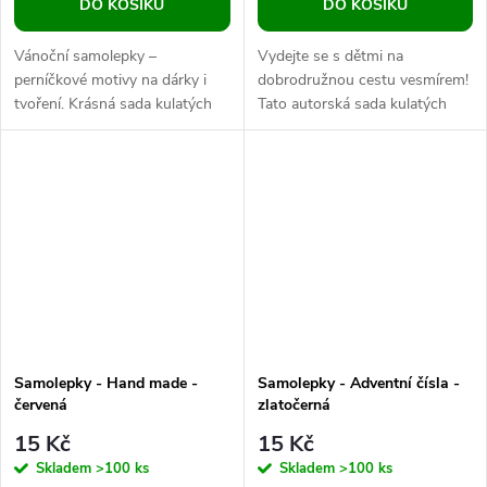
DO KOŠÍKU
DO KOŠÍKU
Vánoční samolepky –
Vydejte se s dětmi na
perníčkové motivy na dárky i
dobrodružnou cestu vesmírem!
tvoření. Krásná sada kulatých
Tato autorská sada kulatých
vánočních samolepek s
samolepek je ideální pro tvoření,
motivem perníčků, které dodají
dekorace nebo doplnění aktivit
vašim...
s...
Samolepky - Hand made -
Samolepky - Adventní čísla -
červená
zlatočerná
15 Kč
15 Kč
Skladem
>100 ks
Skladem
>100 ks