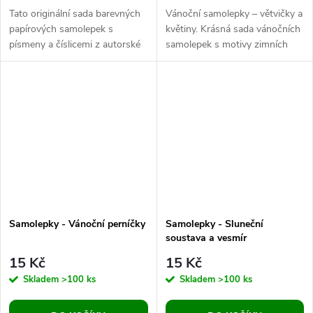
Tato originální sada barevných
Vánoční samolepky – větvičky a
papírových samolepek s
květiny. Krásná sada vánočních
písmeny a číslicemi z autorské
samolepek s motivy zimních
dílny ŠakalíAktivity potěší
větviček a květin, které dodají
každého malého tvůrce i
vašim dárkům i...
pedagoga....
Samolepky - Vánoční perníčky
Samolepky - Sluneční
soustava a vesmír
15 Kč
15 Kč
Skladem
>100 ks
Skladem
>100 ks