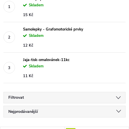
Skladem
15 Kč
Samolepky - Grafomotorické prvky
Skladem
12 Kč
Jaja-tisk-omalovánek-11kc
Skladem
11 Kč
Filtrovat
Ř
Nejprodávanější
a
Nejlevnější