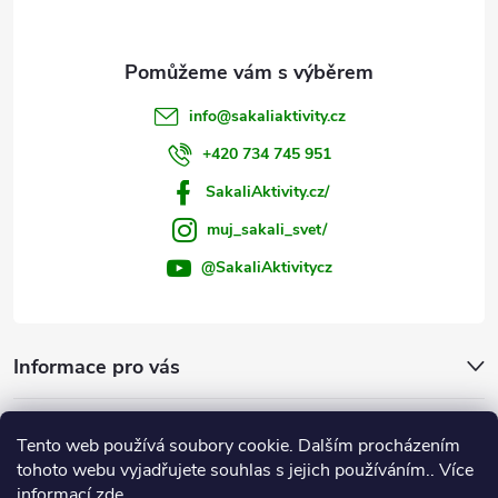
s
u
info
@
sakaliaktivity.cz
+420 734 745 951
SakaliAktivity.cz/
muj_sakali_svet/
@SakaliAktivitycz
Informace pro vás
Šakalí blog
Tento web používá soubory cookie. Dalším procházením
tohoto webu vyjadřujete souhlas s jejich používáním.. Více
Instagram
informací
zde
.