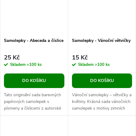
Samolepky - Abeceda a číslice
Samolepky - Vánoční větvičky
25 Kč
15 Kč
Skladem
>100 ks
Skladem
>100 ks
DO KOŠÍKU
DO KOŠÍKU
Tato originální sada barevných
Vánoční samolepky – větvičky a
papírových samolepek s
květiny. Krásná sada vánočních
písmeny a číslicemi z autorské
samolepek s motivy zimních
dílny ŠakalíAktivity potěší
větviček a květin, které dodají
každého malého tvůrce i
vašim dárkům i...
pedagoga....