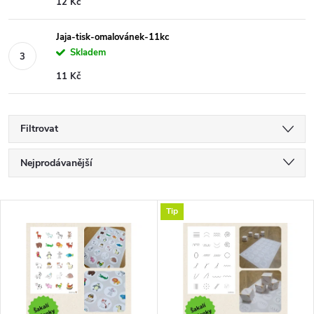
12 Kč
Jaja-tisk-omalovánek-11kc
Skladem
11 Kč
Filtrovat
Ř
Nejprodávanější
a
Nejlevnější
V
Tip
Nejdražší
z
ý
Abecedně
e
p
n