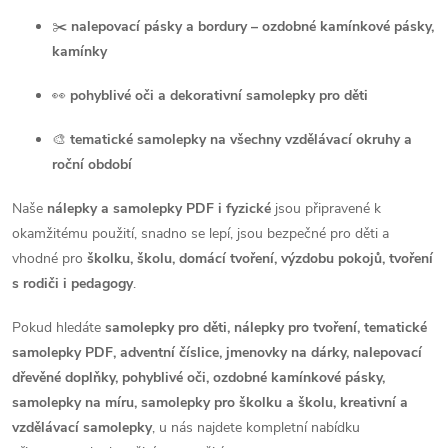
✂️
nalepovací pásky a bordury – ozdobné kamínkové pásky,
kamínky
👀
pohyblivé oči a dekorativní samolepky pro děti
🎨
tematické samolepky na všechny vzdělávací okruhy a
roční období
Naše
nálepky a samolepky PDF i fyzické
jsou připravené k
okamžitému použití, snadno se lepí, jsou bezpečné pro děti a
vhodné pro
školku, školu, domácí tvoření, výzdobu pokojů, tvoření
s rodiči i pedagogy
.
Pokud hledáte
samolepky pro děti, nálepky pro tvoření, tematické
samolepky PDF, adventní číslice, jmenovky na dárky, nalepovací
dřevěné doplňky, pohyblivé oči, ozdobné kamínkové pásky,
samolepky na míru, samolepky pro školku a školu, kreativní a
vzdělávací samolepky
, u nás najdete kompletní nabídku