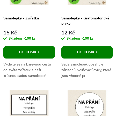
i
í
s
p
Samolepky - Zvířátka
Samolepky - Grafomotorické
prvky
p
r
15 Kč
12 Kč
r
Skladem
>100 ks
Skladem
>100 ks
o
o
DO KOŠÍKU
DO KOŠÍKU
d
d
Vydejte se na barevnou cestu
Sada samolepek obsahuje
u
do světa zvířátek s naší
základní uvolňovací cviky, které
krásnou sadou samolepek!
jsou vhodné pro
u
Každá samolepka je ručně
grafomotorické cvičení u dětí
k
malovaná originální ilustrace,
předškolního, ranného školního
k
kterou s...
i mladšího...
t
t
ů