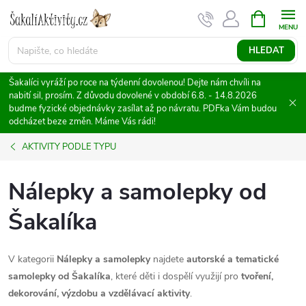
Přejít
NÁKUPNÍ
KOŠÍK
na
obsah
HLEDAT
Šakalíci vyráží po roce na týdenní dovolenou! Dejte nám chvíli na
nabití sil, prosím. Z důvodu dovolené v období 6.8. - 14.8.2026
budme fyzické objednávky zasílat až po návratu. PDFka Vám budou
odcházet beze změn. Máme Vás rádi!
AKTIVITY PODLE TYPU
Nálepky a samolepky od
Šakalíka
V kategorii
Nálepky a samolepky
najdete
autorské a tematické
samolepky od Šakalíka
, které děti i dospělí využijí pro
tvoření,
dekorování, výzdobu a vzdělávací aktivity
.