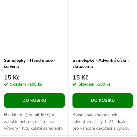
vašim...
s...
Samolepky - Hand made -
Samolepky - Adventní čísla -
červená
zlatočerná
15 Kč
15 Kč
Skladem
>100 ks
Skladem
>100 ks
DO KOŠÍKU
DO KOŠÍKU
Hledáte milý detail, kterým
Krásná sada samolepek s
zabalíte nebo označíte své
adventními čísly 1–24, ideální
výtvory? Tyto kulaté samolepky
pro vánoční dekoraci a výrobu
s nápisem „hand made“ a
vlastních adventních kalendářů.