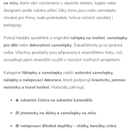
na míru
, které vám vytiskneme s vlastním textem, logem nebo
v
designem podle vašeho přání. Díky tomu jsou naše samolepky
vhodné pro firmy, malé podnikatele, tvůrce ručních výrobků i
k
pedagogy.
y
Pokud hledáte spolehlivé a originální
nálepky na tvoření
,
samolepky
v
pro děti
nebo
dekorativní samolepky
, ŠakalíAktivity je ta správná
volba. Všechny produkty jsou připraveny k okamžitému tisku, což
ý
usnadňuje jejich okamžité využití v různých tvořivých projektech.
p
Kategorie
Nálepky a samolepky
nabízí
autorské samolepky,
i
nálepky a nalepovací dekorace
, které podporují
kreativitu, jemnou
motoriku a hravé tvoření
. Materiály zahrnují:
s
🎄
adventní číslice na adventní kalendáře
u
🎁
jmenovky na dárky a samolepky na míru
🐝
nalepovací dřevěné doplňky – včelky, berušky, srdce