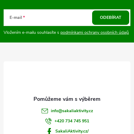
Z
á
E-mail
ODEBÍRAT
p
Vložením e-mailu souhlasíte s
podmínkami ochrany osobních údajů
a
t
í
info
@
sakaliaktivity.cz
+420 734 745 951
SakaliAktivity.cz/