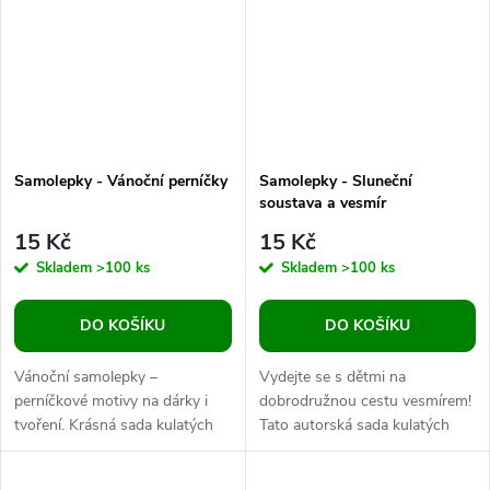
Samolepky - Vánoční perníčky
Samolepky - Sluneční
soustava a vesmír
15 Kč
15 Kč
Skladem
>100 ks
Skladem
>100 ks
DO KOŠÍKU
DO KOŠÍKU
Vánoční samolepky –
Vydejte se s dětmi na
perníčkové motivy na dárky i
dobrodružnou cestu vesmírem!
tvoření. Krásná sada kulatých
Tato autorská sada kulatých
vánočních samolepek s
samolepek je ideální pro tvoření,
motivem perníčků, které dodají
dekorace nebo doplnění aktivit