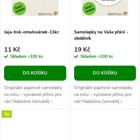
ů
Jaja-tisk-omalovánek-11kc
Samolepky na Vaše přání -
obdélník
11 Kč
19 Kč
Skladem
>100 ks
Skladem
>100 ks
DO KOŠÍKU
DO KOŠÍKU
Originální papírové samolepky
Originální papírové samolepky
na míru – vyrobené přímo pro
na míru – vyrobené přímo pro
vás! Nabízíme černobílý i
vás! Nabízíme černobílý i
barevný tisk podle vašeho
barevný tisk podle vašeho
Tip
zadání. Potřebujete samolepky
zadání. Potřebujete samolepky
s...
s...