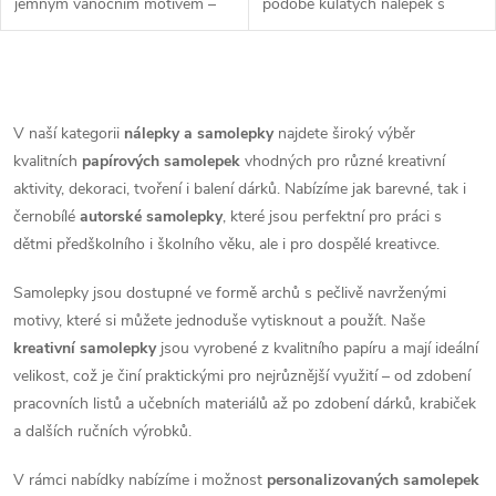
jemným vánočním motivem –
podobě kulatých nálepek s
ideální k dozdobení adventních
jemným vánočním motivem.
kalendářů. Vhodné k nalepení
Ideální k dekoraci vlastnoručně
na...
vyrobených...
O
v
V naší kategorii
nálepky a samolepky
najdete široký výběr
kvalitních
papírových samolepek
vhodných pro různé kreativní
l
aktivity, dekoraci, tvoření i balení dárků. Nabízíme jak barevné, tak i
á
černobílé
autorské samolepky
, které jsou perfektní pro práci s
dětmi předškolního i školního věku, ale i pro dospělé kreativce.
d
Samolepky jsou dostupné ve formě archů s pečlivě navrženými
a
motivy, které si můžete jednoduše vytisknout a použít. Naše
kreativní samolepky
jsou vyrobené z kvalitního papíru a mají ideální
c
velikost, což je činí praktickými pro nejrůznější využití – od zdobení
í
pracovních listů a učebních materiálů až po zdobení dárků, krabiček
a dalších ručních výrobků.
p
V rámci nabídky nabízíme i možnost
personalizovaných samolepek
r